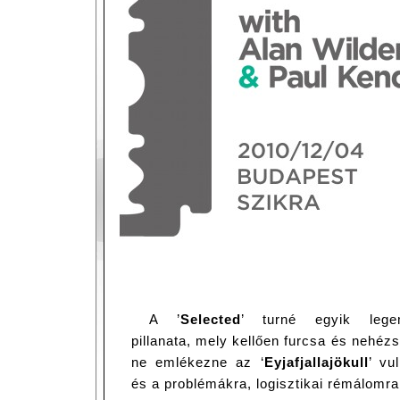
A ’
Selected
’ turné egyik legem
pillanata, mely kellően furcsa és nehézsé
ne emlékezne az ‘
Eyjafjallajökull
’ vu
és a problémákra, logisztikai rémálomra