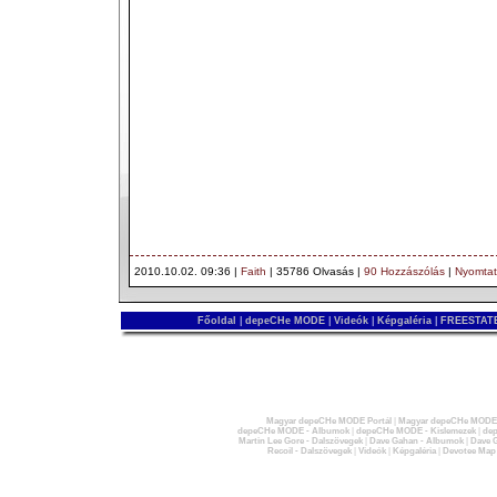
2010.10.02. 09:36 |
Faith
| 35786 Olvasás |
90 Hozzászólás
|
Nyomta
Főoldal
|
depeCHe MODE
|
Videók
|
Képgaléria
|
FREESTATE
Magyar depeCHe MODE Portál
|
Magyar depeCHe MODE 
depeCHe MODE - Albumok
|
depeCHe MODE - Kislemezek
|
dep
Martin Lee Gore - Dalszövegek
|
Dave Gahan - Albumok
|
Dave G
Recoil - Dalszövegek
|
Videók
|
Képgaléria
|
Devotee Map