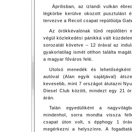
Áprilisban, az izlandi vulkán ébr
légkörbe kerülve okozott pusztulást é
tervezve a Recoil csapat repülőútja Gat
Az örökkévalónak tűnő repülőtéri m
végül közlekedési pánikká vált küzdelem
sorozatát követve – 12 órával az indu
gyakorlatilag ismét otthon találta magát
a magyar főváros felé.
Utolsó menedék és lehetőségkén
autóval (Alan egyik sajátjával) áts
kevesebb, mint 7 országot átutazni Ny
Diesel Club között, mindezt egy 21 ór
árán.
Talán egyedüliként a nagyvilág
mindenhol, sorra mondta vissza fell
csapat úton volt, s épphogy 1 óráv
megérkezni a helyszínre. A fogadtat