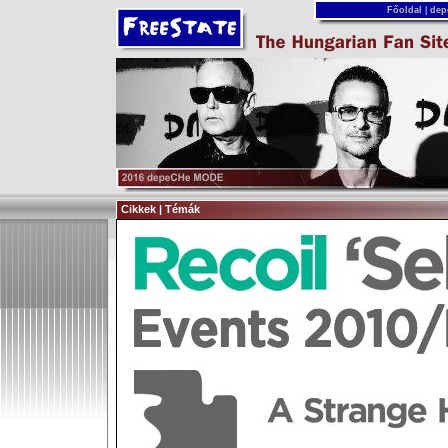
Főoldal
|
dep
Cikkek | Témák