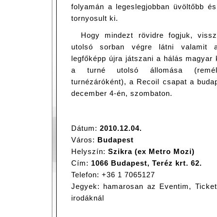
folyamán a legeslegjobban üvöltőbb é
tornyosult ki.
Hogy mindezt rövidre fogjuk, viss
utolsó sorban végre látni valamit 
legfőképp újra játszani a hálás magyar
a turné utolsó állomása (remél
turnézáróként), a Recoil csapat a budap
december 4-én, szombaton.
Dátum:
2010.12.04.
Város:
Budapest
Helyszín:
Szikra (ex Metro Mozi)
Cím:
1066 Budapest, Teréz krt. 62.
Telefon: +36 1 7065127
Jegyek: hamarosan az Eventim, Ticketp
irodáknál