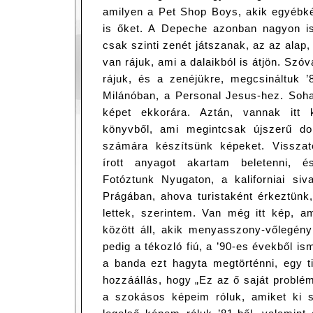
amilyen a Pet Shop Boys, akik egyébk
is őket. A Depeche azonban nagyon i
csak szinti zenét játszanak, az az alap,
van rájuk, ami a dalaikból is átjön. Sz
rájuk, és a zenéjükre, megcsináltuk ’
Milánóban, a Personal Jesus-hez. Soha
képet ekkorára. Aztán, vannak itt
könyvből, ami megintcsak újszerű do
számára készítsünk képeket. Visszat
írott anyagot akartam beletenni, é
Fotóztunk Nyugaton, a kaliforniai siv
Prágában, ahova turistaként érkeztünk,
lettek, szerintem. Van még itt kép, a
között áll, akik menyasszony-vőlegén
pedig a tékozló fiú, a ’90-es évekből i
a banda ezt hagyta megtörténni, egy t
hozzáállás, hogy „Ez az ő saját probl
a szokásos képeim róluk, amiket ki sz