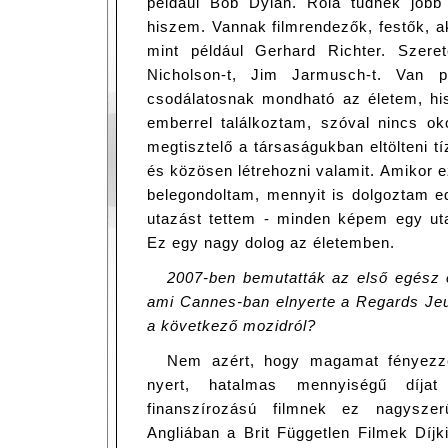
például Bob Dylan. Róla tudnék jobb 
hiszem. Vannak filmrendezők, festők, ak
mint például Gerhard Richter. Szere
Nicholson-t, Jim Jarmusch-t. Van p
csodálatosnak mondható az életem, his
emberrel találkoztam, szóval nincs o
megtisztelő a társaságukban eltölteni tí
és közösen létrehozni valamit. Amikor ez
belegondoltam, mennyit is dolgoztam e
utazást tettem - minden képem egy uta
Ez egy nagy dolog az életemben.
2007-ben bemutatták az első egész es
ami Cannes-ban elnyerte a Regards Jeun
a következő mozidról?
Nem azért, hogy magamat fényezz
nyert, hatalmas mennyiségű díja
finanszírozású filmnek ez nagyszer
Angliában a Brit Független Filmek Díjk