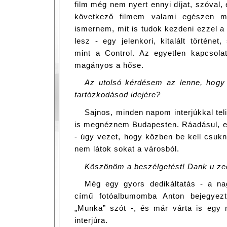
film még nem nyert ennyi díjat, szóval, 
következő filmem valami egészen m
ismernem, mit is tudok kezdeni ezzel a
lesz - egy jelenkori, kitalált történe
mint a Control. Az egyetlen kapcsola
magányos a hőse.
Az utolsó kérdésem az lenne, hogy 
tartózkodásod idejére?
Sajnos, minden napom interjúkkal tel
is megnéznem Budapesten. Ráadásul, el
- úgy vezet, hogy közben be kell csuk
nem látok sokat a városból.
Köszönöm a beszélgetést! Dank u ze
Még egy gyors dedikáltatás - a na
című fotóalbumomba Anton bejegyezt
„Munka” szót -, és már várta is egy
interjúra.