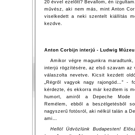
20 évvel ezelőtt? Bevallom, én izgultam
művész, aki nem más, mint Anton Corb
viselkedett a neki szentelt kiállítás 
kezdve.
Anton Corbijn interjú - Ludwig Múzeum
Amikor végre magunkra maradtunk, é
interjú rögzítésére, az első szavam az v
válaszolta nevetve. Kicsit kezdett ol
„Régről vagyok nagy rajongód…” - fo
kérdezte, és ekkorra már kezdtem is me
humort, amiről a Depeche Mode is
Remélem, ebből a beszélgetésből so
nagyszerű fotósról, aki nélkül talán a
ami…
Helló! Üdvözlünk Budapesten! Elős