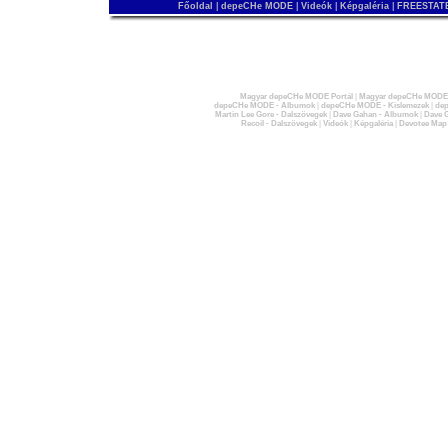
Főoldal
|
depeCHe MODE
|
Videók
|
Képgaléria
|
FREESTATE
Magyar depeCHe MODE Portál
|
Magyar depeCHe MODE 
depeCHe MODE - Albumok
|
depeCHe MODE - Kislemezek
|
dep
Martin Lee Gore - Dalszövegek
|
Dave Gahan - Albumok
|
Dave G
Recoil - Dalszövegek
|
Videók
|
Képgaléria
|
Devotee Map