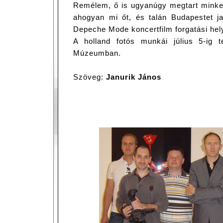
Remélem, ő is ugyanúgy megtart minket
ahogyan mi őt, és talán Budapestet j
Depeche Mode koncertfilm forgatási hel
A holland fotós munkái július 5-ig 
Múzeumban.
Szöveg:
Janurik János