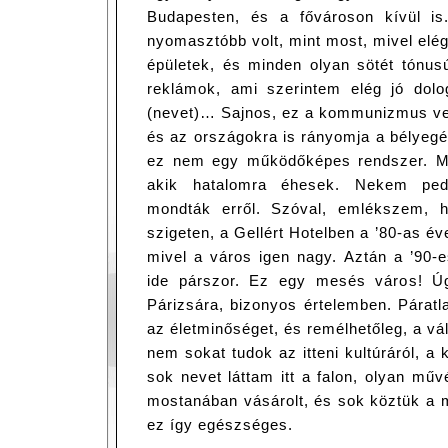
Budapesten, és a fővároson kívül is
nyomasztóbb volt, mint most, mivel elég
épületek, és minden olyan sötét tónu
reklámok, ami szerintem elég jó dol
(nevet)… Sajnos, ez a kommunizmus vel
és az országokra is rányomja a bélyegé
ez nem egy működőképes rendszer. Mive
akik hatalomra éhesek. Nekem pedi
mondták erről. Szóval, emlékszem, 
szigeten, a Gellért Hotelben a ’80-as 
mivel a város igen nagy. Aztán a ’90-
ide párszor. Ez egy mesés város! Úg
Párizsára, bizonyos értelemben. Páratl
az életminőséget, és remélhetőleg, a vál
nem sokat tudok az itteni kultúráról, a
sok nevet láttam itt a falon, olyan mű
mostanában vásárolt, és sok köztük a 
ez így egészséges.