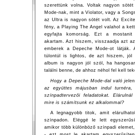
szerettünk volna. Voltak nagyon sötét
Mode-nak, mint a Violator, vagy a Song
az Ultra is nagyon sötét volt. Az Excite
fény, a Playing The Angel valahol a kett
egyfajta komorság. Ezt a mostanit 
akartam. Azt hiszem, visszaadja azt az
emberek a Depeche Mode-ot látják. A
túlontúl is lightos, de azt hiszem, jó
album is nagyon jól szól, ha hangosan
találni benne, de ahhoz néhol fel kell te
Hogy a Depeche Mode-dal való jelen
az együttes májusban indul turnéra,
színpadtervezői feladatokat. Elárulná
mire is számítsunk ez alkalommal?
A legnagyobb titok, amit elárulha
színpadon. Eléggé le lett egyszerűs
amikor több különböző színpadi elemet,
- ezt most le akartam egyszerűsíte