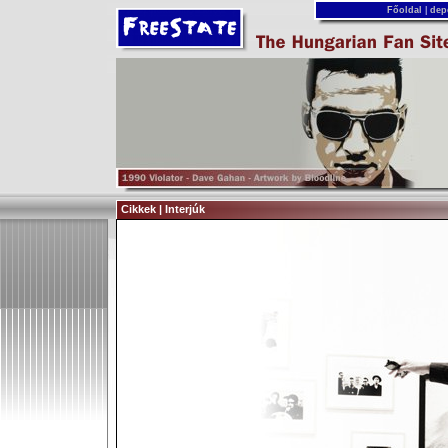
Főoldal
|
dep
Cikkek | Interjúk