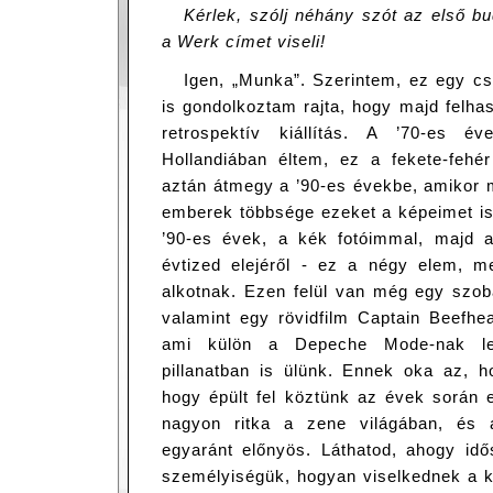
Kérlek, szólj néhány szót az első bud
a Werk címet viseli!
Igen, „Munka”. Szerintem, ez egy cs
is gondolkoztam rajta, hogy majd felh
retrospektív kiállítás. A ’70-es é
Hollandiában éltem, ez a fekete-fehér
aztán átmegy a ’90-es évekbe, amikor m
emberek többsége ezeket a képeimet is
’90-es évek, a kék fotóimmal, majd 
évtized elejéről - ez a négy elem, 
alkotnak. Ezen felül van még egy szoba
valamint egy rövidfilm Captain Beefhe
ami külön a Depeche Mode-nak let
pillanatban is ülünk. Ennek oka az, 
hogy épült fel köztünk az évek során 
nagyon ritka a zene világában, és 
egyaránt előnyös. Láthatod, ahogy idő
személyiségük, hogyan viselkednek a k