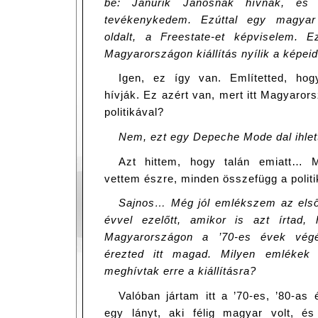
be: Janurik Jánosnak hívnak, és 
tevékenykedem. Ezúttal egy magya
oldalt, a Freestate-et képviselem. 
Magyarországon kiállítás nyílik a képei
Igen, ez így van. Említetted, hog
hívják. Ez azért van, mert itt Magyaror
politikával?
Nem, ezt egy Depeche Mode dal ihlett
Azt hittem, hogy talán emiatt… 
vettem észre, minden összefügg a politi
Sajnos… Még jól emlékszem az első 
évvel ezelőtt, amikor is azt írtad,
Magyarországon a ’70-es évek végé
érezted itt magad. Milyen emlékek 
meghívtak erre a kiállításra?
Valóban jártam itt a ’70-es, ’80-as
egy lányt, aki félig magyar volt, é