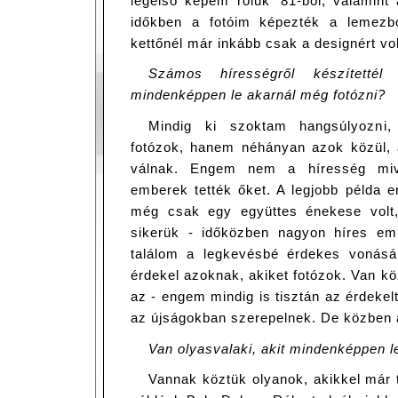
legelső képem róluk ’81-ből, valamint 
időkben a fotóim képezték a lemezbor
kettőnél már inkább csak a designért vol
Számos hírességről készítettél
mindenképpen le akarnál még fotózni?
Mindig ki szoktam hangsúlyozni
fotózok, hanem néhányan azok közül, a
válnak. Engem nem a híresség miv
emberek tették őket. A legjobb példa e
még csak egy együttes énekese volt,
sikerük - időközben nagyon híres emb
találom a legkevésbé érdekes vonás
érdekel azoknak, akiket fotózok. Van k
az - engem mindig is tisztán az érdeke
az újságokban szerepelnek. De közben 
Van olyasvalaki, akit mindenképpen l
Vannak köztük olyanok, akikkel már 