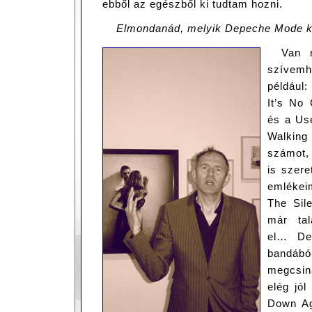
ebből az egészből ki tudtam hozni.
Elmondanád, melyik Depeche Mode kl
Van 
szívemh
például:
It’s No
és a Use
Walkin
számot,
is szere
emlékei
The Sil
már ta
el… De
bandáb
megcsiná
elég jó
Down Ag