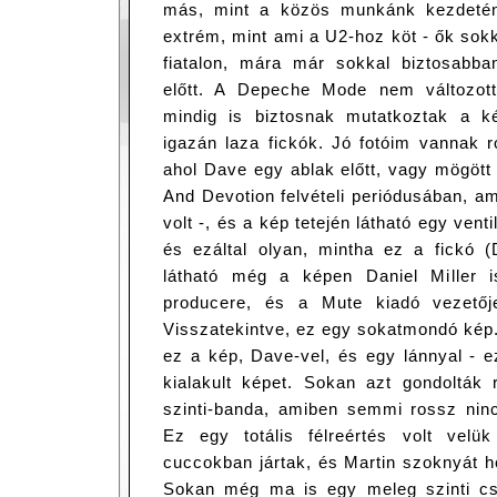
más, mint a közös munkánk kezdet
extrém, mint ami a U2-hoz köt - ők sok
fiatalon, mára már sokkal biztosabb
előtt. A Depeche Mode nem változot
mindig is biztosnak mutatkoztak a 
igazán laza fickók. Jó fotóim vannak r
ahol Dave egy ablak előtt, vagy mögött
And Devotion felvételi periódusában, a
volt -, és a kép tetején látható egy venti
és ezáltal olyan, mintha ez a fickó 
látható még a képen Daniel Miller 
producere, és a Mute kiadó vezetőj
Visszatekintve, ez egy sokatmondó kép.
ez a kép, Dave-vel, és egy lánnyal - e
kialakult képet. Sokan azt gondolták
szinti-banda, amiben semmi rossz ni
Ez egy totális félreértés volt velü
cuccokban jártak, és Martin szoknyát h
Sokan még ma is egy meleg szinti csa