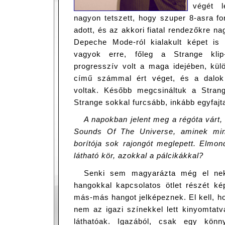
végét 
nagyon tetszett, hogy szuper 8-asra for
adott, és az akkori fiatal rendezőkre na
Depeche Mode-ról kialakult képet is
vagyok erre, főleg a Strange klip
progresszív volt a maga idejében, külö
című számmal ért véget, és a dalok 
voltak. Később megcsináltuk a Strang
Strange sokkal furcsább, inkább egyfaj
A napokban jelent meg a régóta várt
Sounds Of The Universe, aminek mini
borítója sok rajongót meglepett. Elmon
látható kör, azokkal a pálcikákkal?
Senki sem magyarázta még el ne
hangokkal kapcsolatos ötlet részét ké
más-más hangot jelképeznek. El kell, h
nem az igazi színekkel lett kinyomtat
láthatóak. Igazából, csak egy könny