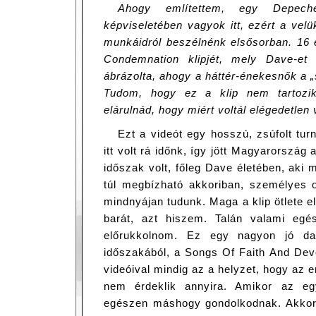
Ahogy említettem, egy Depech
képviseletében vagyok itt, ezért a velük
munkáidról beszélnénk elsősorban. 16 év
Condemnation klipjét, mely Dave-et
ábrázolta, ahogy a háttér-énekesnők a „
Tudom, hogy ez a klip nem tartozi
elárulnád, hogy miért voltál elégedetlen 
Ezt a videót egy hosszú, zsúfolt turn
itt volt rá időnk, így jött Magyarország
időszak volt, főleg Dave életében, aki
túl megbízható akkoriban, személyes 
mindnyájan tudunk. Maga a klip ötlete el
barát, azt hiszem. Talán valami egé
előrukkolnom. Ez egy nagyon jó dal
időszakából, a Songs Of Faith And Devo
videóival mindig az a helyzet, hogy az
nem érdeklik annyira. Amikor az eg
egészen máshogy gondolkodnak. Akkortá