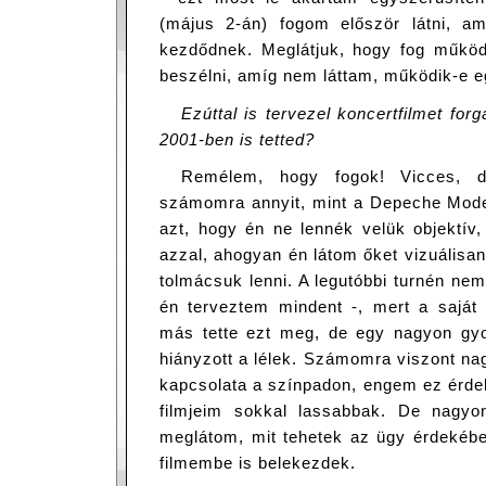
(május 2-án) fogom először látni, a
kezdődnek. Meglátjuk, hogy fog működ
beszélni, amíg nem láttam, működik-e e
Ezúttal is tervezel koncertfilmet for
2001-ben is tetted?
Remélem, hogy fogok! Vicces,
számomra annyit, mint a Depeche Mode. 
azt, hogy én ne lennék velük objektív
azzal, ahogyan én látom őket vizuálisa
tolmácsuk lenni. A legutóbbi turnén nem
én terveztem mindent -, mert a saját 
más tette ezt meg, de egy nagyon gyo
hiányzott a lélek. Számomra viszont na
kapcsolata a színpadon, engem ez érdek
filmjeim sokkal lassabbak. De nagyo
meglátom, mit tehetek az ügy érdekéb
filmembe is belekezdek.