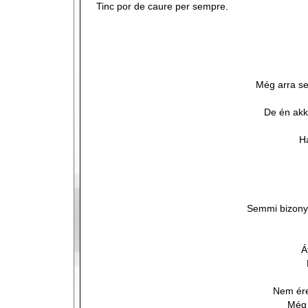
Tinc por de caure per sempre.
Még arra se
De én akk
H
Semmi bizony
Á
Nem ére
Még 