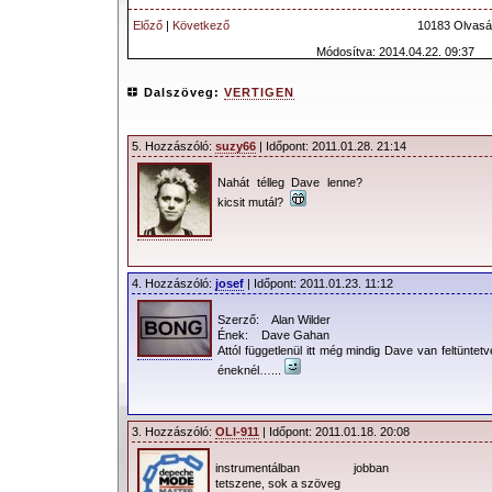
Előző
|
Következő
10183 Olvasá
Módosítva: 2014.04.22. 09:37
Dalszöveg:
VERTIGEN
5. Hozzászóló:
suzy66
| Időpont: 2011.01.28. 21:14
Nahát télleg Dave lenne?
kicsit mutál?
4. Hozzászóló:
josef
| Időpont: 2011.01.23. 11:12
Szerző: Alan Wilder
Ének: Dave Gahan
Attól függetlenül itt még mindig Dave van feltüntetv
éneknél…...
3. Hozzászóló:
OLI-911
| Időpont: 2011.01.18. 20:08
instrumentálban jobban
tetszene, sok a szöveg