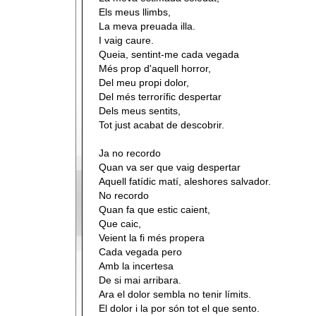
Els meus llimbs,
La meva preuada illa.
I vaig caure.
Queia, sentint-me cada vegada
Més prop d'aquell horror,
Del meu propi dolor,
Del més terrorífic despertar
Dels meus sentits,
Tot just acabat de descobrir.
Ja no recordo
Quan va ser que vaig despertar
Aquell fatídic matí, aleshores salvador.
No recordo
Quan fa que estic caient,
Que caic,
Veient la fi més propera
Cada vegada pero
Amb la incertesa
De si mai arribara.
Ara el dolor sembla no tenir límits.
El dolor i la por són tot el que sento.