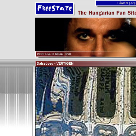
Főoldal
|
dep
Dalszöveg - VERTIGEN