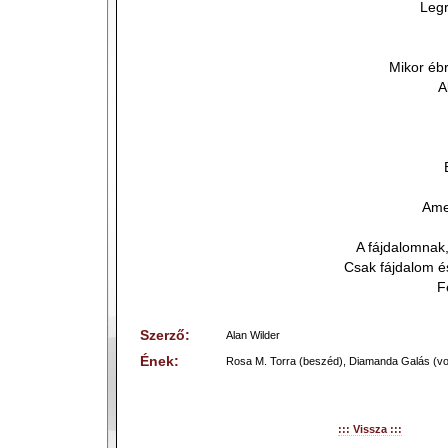
Legr
Mikor ébr
A
Ame
A fájdalomnak,
Csak fájdalom és
F
Szerző:
Alan Wilder
Ének:
Rosa M. Torra (beszéd), Diamanda Galás (vo
::: Vissza :::