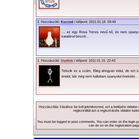
2. Hozzászóló:
Kucced
| Időpont: 2011.01.18. 09:49
.... ez egy Rosa Torres nevű nő, és nem spanyo
katalánul beszél…
1. Hozzászóló:
Uselink
| Időpont: 2011.01.15. 22:43
Tetszik ez a szám, főleg ahogyan indul, de ezt
énekli, bár még nem hallottam spanyolul énekelni…
Hozzászólás írásához be kell jelentkezned, ezt a
belépési
oldalon
regisztráltál azt a
regisztrációs
oldalon tudo
You must be logged to post comments, You can enter on the
login 
can do so on the
registration pag