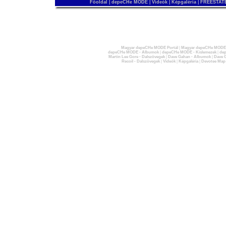
Főoldal
|
depeCHe MODE
|
Videók
|
Képgaléria
|
FREESTATE
Magyar depeCHe MODE Portál
|
Magyar depeCHe MODE 
depeCHe MODE - Albumok
|
depeCHe MODE - Kislemezek
|
dep
Martin Lee Gore - Dalszövegek
|
Dave Gahan - Albumok
|
Dave G
Recoil - Dalszövegek
|
Videók
|
Képgaléria
|
Devotee Map