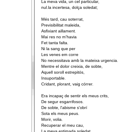
La meva vida, un cel particular,
nul.la incertesa, dolça soledat;
Més tard, cau soterrat,
Previsibilitat maleida,
Asfixiant aillament.
Mai res no m'havia
Fet tanta falta.
Ni la sang que per
Les venes em corre
No necessitava amb la mateixa urgencia.
Mentre el dolor creixia, de sobte,
Aquell soroll estrepitós,
Insuportable.
Cridant, plorant, vaig córrer.
Era incapaç de sentir els meus crits,
De segur esgarrifosos.
De sobte, l'abisme s'obrí
Sota els meus peus.
Morir, volia.
Recuperar el meu cau,
La meva estimada soledat,