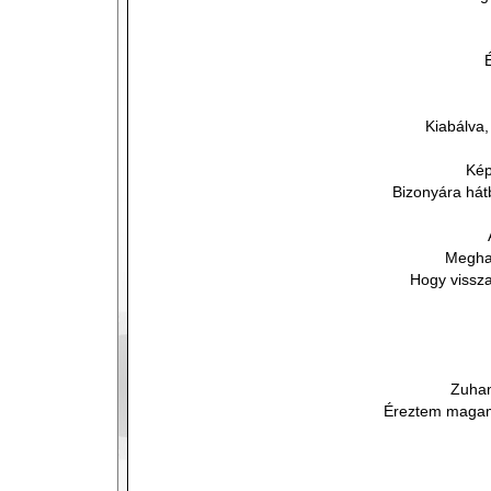
Kiabálva,
Kép
Bizonyára hát
Meghal
Hogy vissz
Zuhan
Éreztem magam