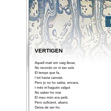
VERTIGEN
Aquell matí em vaig llevar,
No recordo on ni tan sols
El temps que fa,
I tot havia canviat.
Pero jo no ho sabia, encara,
I més m'hagués valgut
No saber-ho mai.
El meu món era petit,
Pero suficient, abans.
Deixa de ser-ho.