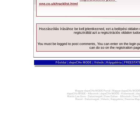
one.co.uk/tracklist.html
Hozzászólás írásához be kell jelentkezned, ezt a
belépési
oldalon
regisztráltál azt a
regisztrációs
oldalon tudo
You must be logged to post comments, You can enter on the
login 
can do so on the
registration pag
Főoldal
|
depeCHe MODE
|
Videók
|
Képgaléria
|
FREESTATE
Magyar depeCHe MODE Portál
|
Magyar depeCHe MODE 
depeCHe MODE - Albumok
|
depeCHe MODE - Kislemezek
|
dep
Martin Lee Gore - Dalszövegek
|
Dave Gahan - Albumok
|
Dave G
Recoil - Dalszövegek
|
Videók
|
Képgaléria
|
Devotee Map