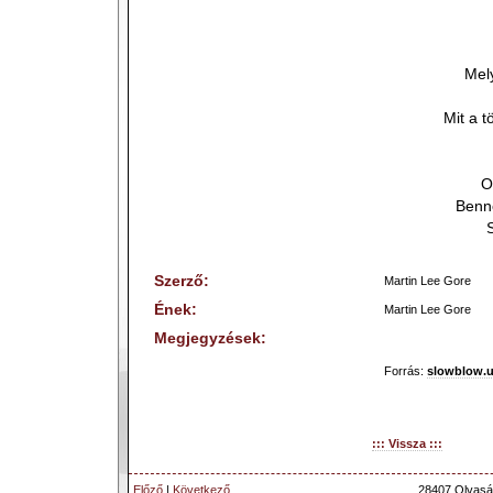
Mely
Mit a t
O
Benn
Szerző:
Martin Lee Gore
Ének:
Martin Lee Gore
Megjegyzések:
Forrás:
slowblow.
::: Vissza :::
Előző
|
Következő
28407 Olvasá