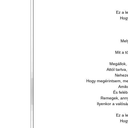
Ez a l
Hog
Mely
Mit a t
Megállok,
Attól tartva
Neheze
Hogy megérintsem, mert
Amiko
És feléb
Remegek, annyi
Ilyenkor a valós
Ez a l
Hog