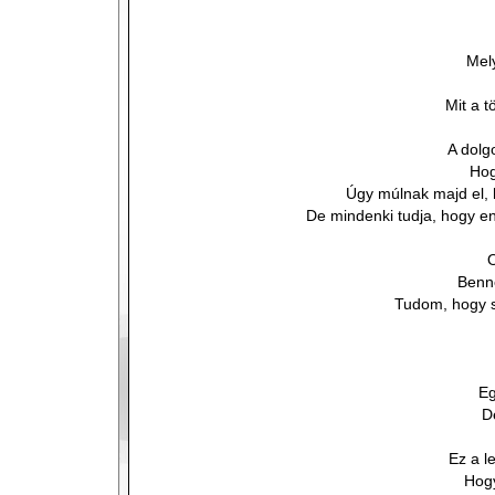
Mely
Mit a t
A dolg
Hog
Úgy múlnak majd el,
De mindenki tudja, hogy 
O
Benn
Tudom, hogy s
Eg
D
Ez a l
Hog