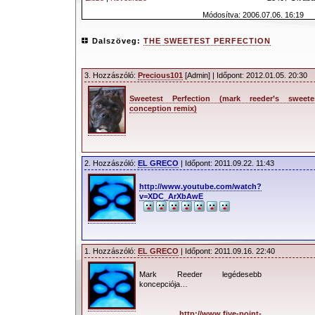
Módosítva: 2006.07.06. 16:19
Dalszöveg:
THE SWEETEST PERFECTION
3. Hozzászóló:
Precious101
[Admin] | Időpont: 2012.01.05. 20:30
Sweetest Perfection (mark reeder’s sweete
conception remix)
2. Hozzászóló:
EL GRECO
| Időpont: 2011.09.22. 11:43
http://www.youtube.com/watch?
v=XDC_ArXbAwE
1. Hozzászóló:
EL GRECO
| Időpont: 2011.09.16. 22:40
Mark Reeder legédesebb
koncepciója…
http://www.five-point-