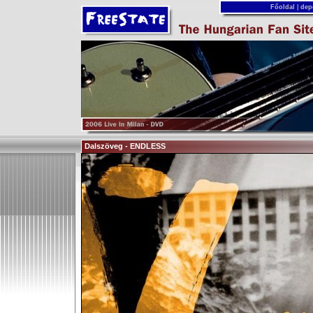
Főoldal
|
dep
Dalszöveg - ENDLESS