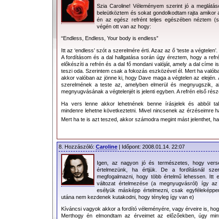
Szia Caroline! Véleményem szerint jó a meglátá
beleütköztem és sokat gondolkodtam rajta amikor a
én az egész refrént teljes egészében néztem (s
végén ott van az hogy:
“Endless, Endless, Your body is endless”
Itt az ‘endless’ szót a szerelmére érti. Azaz az ő ‘teste a végtelen’
A fordításom és a dal hallgatása során úgy éreztem, hogy a re
előkészíti a refrén és a dal fő mondani valóját, amely a dal címe is
teszi oda. Szerintem csak a fokozás eszközével él. Mert ha valóba
akkor valóban az jönne ki, hogy Dave maga a végtelen az elején.
szerelmének a teste az, amelyben elmerül és megnyugszik, a
megnyugvásának a végtelenjét is jelenti egyben. A refrén első rés
Ha vers lenne akkor lehetnének benne írásjelek és abból ta
mindenre lehetne következtetni. Mivel nincsenek az érzéseimre 
Mert ha te is azt teszed, akkor számodra megint mást jelenthet, ha
8. Hozzászóló:
Caroline
| Időpont: 2008.01.14. 22:07
Igen, az nagyon jó és természetes, hogy ver
értelmezünk, ha értjük. De a fordításnál sze
megfogalmazni, hogy több értelmű lehessen. Itt
változat értelmezése (a megnyugvásról) így a
esélyük másképp értelmezni, csak egyféleképpe
utána nem kezdenek kutakodni, hogy tényleg így van e)
Kíváncsi vagyok akkor a fordító véleményére, vagy érveire is, hogy
Merthogy én elmondtam az érveimet az előzőekben, úgy min