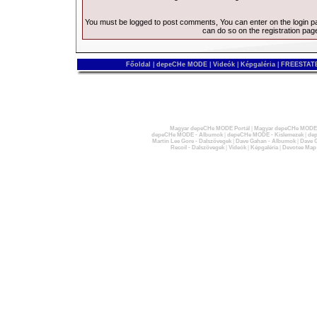
You must be logged to post comments, You can enter on the
login 
can do so on the
registration pag
Főoldal
|
depeCHe MODE
|
Videók
|
Képgaléria
|
FREESTATE
Magyar depeCHe MODE Portál
|
Magyar depeCHe MODE 
depeCHe MODE - Albumok
|
depeCHe MODE - Kislemezek
|
dep
Martin Lee Gore - Dalszövegek
|
Dave Gahan - Albumok
|
Dave G
Recoil - Dalszövegek
|
Videók
|
Képgaléria
|
Devotee Map