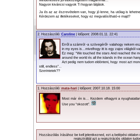
Nagyon kiváncsi vagyok Ti hogyan látjátok.
Ja és az az észrevételem van, hogy jó lenne, ha utólag is lehet
Kérdezem az illetékeseket, hogy ez megvalósítható-e majd?
2. Hozzászóló:
Caroline
| Időpont: 2008.01.11. 22:41
Erről a számról -a szövegéről- valahogy nekem esz
in my eyes is…mivelhogy itt is egy zajos világból va
Ez meg: “We touched the stars And reached the mo
around the world és all the islands in the ocean h
Azt pedig nem tudom eldönteni, hogy most azt mondj
still, endless”...
Szerintetek??
1. Hozzászóló:
mata-hari
| Időpont: 2007.10.18. 15:00
Most már én is… Kezdem elhagyni a nyughatatlan
Use you “okozott”.
Hozzászólás írásához be kell jelentkezned, ezt a
belépési
oldalon
regisztráltál azt a
regisztrációs
oldalon tudo