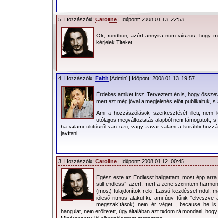
5. Hozzászóló:
Caroline
| Időpont: 2008.01.13. 22:53
Ok, rendben, azért annyira nem vészes, hogy me
kérjelek Titeket…
4. Hozzászóló:
Faith
[Admin] | Időpont: 2008.01.13. 19:57
Érdekes amiket írsz. Terveztem én is, hogy összev
mert ezt még jóval a megjelenés előtt publikáltuk, 
Ami a hozzászólások szerkesztését illeti, nem 
utólagos megváltoztatás alapból nem támogatott, s
ha valami elütésről van szó, vagy zavar valami a korábbi hozzás
javítani.
3. Hozzászóló:
Caroline
| Időpont: 2008.01.12. 00:45
Egész este az Endlesst hallgattam, most épp arr
still endless”, azért, mert a zene szerintem harmón
(most) tulajdonítok neki. Lassú kezdéssel indul, m
jóleső ritmus alakul ki, ami úgy tűnik “elveszve 
megszakítások) nem ér véget , because he is 
hangulat, nem erőltetett, úgy általában azt tudom rá mondani, hog
Mindenesetre jól elbeszélgettem magammal…