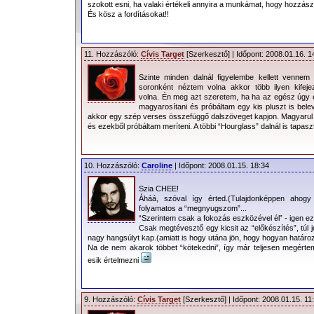
szokott esni, ha valaki értékeli annyira a munkámat, hogy hozzász
És kösz a fordításokat!!
11. Hozzászóló:
Cívis Target
[Szerkesztő] | Időpont: 2008.01.16. 1
Szinte minden dalnál figyelembe kellett vennem
soronként néztem volna akkor több ilyen kife
volna. Én meg azt szeretem, ha ha az egész úgy
magyarosítani és próbáltam egy kis pluszt is belev
akkor egy szép verses összefüggő dalszöveget kapjon. Magyarul 
és ezekből próbáltam meríteni. A többi “Hourglass” dalnál is tapaszt
10. Hozzászóló:
Caroline
| Időpont: 2008.01.15. 18:34
Szia CHEE!
Áháá, szóval így érted.(Tulajdonképpen ahog
folyamatos a “megnyugszom”...
“Szerintem csak a fokozás eszközével él” - igen ezz
Csak megtévesztő egy kicsit az “előkészítés”, túl j
nagy hangsúlyt kap.(amiatt is hogy utána jön, hogy hogyan határ
Na de nem akarok többet “kötekedni”, így már teljesen megértem mi
esik értelmezni
9. Hozzászóló:
Cívis Target
[Szerkesztő] | Időpont: 2008.01.15. 11