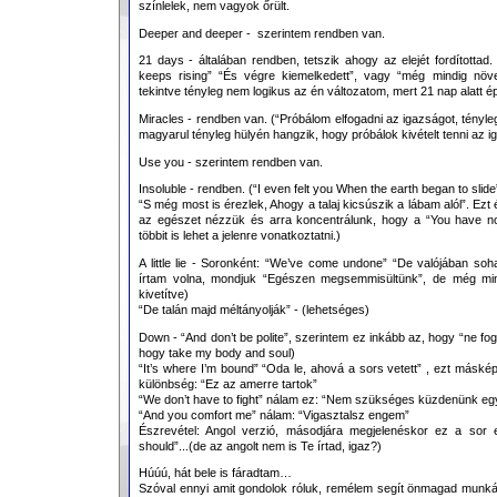
színlelek, nem vagyok őrült.
Deeper and deeper - szerintem rendben van.
21 days - általában rendben, tetszik ahogy az elejét fordította
keeps rising” “És végre kiemelkedett”, vagy “még mindig növ
tekintve tényleg nem logikus az én változatom, mert 21 nap alatt épü
Miracles - rendben van. (“Próbálom elfogadni az igazságot, tény
magyarul tényleg hülyén hangzik, hogy próbálok kivételt tenni az i
Use you - szerintem rendben van.
Insoluble - rendben. (“I even felt you When the earth began to slide
“S még most is érezlek, Ahogy a talaj kicsúszik a lábam alól”. Ezt 
az egészet nézzük és arra koncentrálunk, hogy a “You have noth
többit is lehet a jelenre vonatkoztatni.)
A little lie - Soronként: “We’ve come undone” “De valójában s
írtam volna, mondjuk “Egészen megsemmisültünk”, de még mi
kivetítve)
“De talán majd méltányolják” - (lehetséges)
Down - “And don’t be polite”, szerintem ez inkább az, hogy “ne fo
hogy take my body and soul)
“It’s where I’m bound” “Oda le, ahová a sors vetett” , ezt más
különbség: “Ez az amerre tartok”
“We don’t have to fight” nálam ez: “Nem szükséges küzdenünk eg
“And you comfort me” nálam: “Vigasztalsz engem”
Észrevétel: Angol verzió, másodjára megjelenéskor ez a sor
should”...(de az angolt nem is Te írtad, igaz?)
Húúú, hát bele is fáradtam…
Szóval ennyi amit gondolok róluk, remélem segít önmagad munká