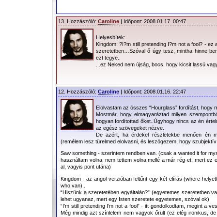
13. Hozzászóló:
Caroline
| Időpont: 2008.01.17. 00:47
Helyesbítek:
Kingdom: ?I?m still pretending I?m not a fool? - ez
szeretetben…Szóval ő úgy tesz, mintha hinne be
ezt tegye..
...ez Neked nem újság, bocs, hogy kicsit lassú v
12. Hozzászóló:
Caroline
| Időpont: 2008.01.16. 22:47
Elolvastam az összes “Hourglass” fordítást, hogy mo
Mostmár, hogy elmagyaráztad milyen szempontból
hogyan fordítottad őket..Úgyhogy nincs az én értel
az egész szövegeket nézve.
De azért, ha érdekel részletekbe menően én m
(remélem lesz türelmed elolvasni, és leszögezem, hogy szubjektí
Saw something - szerintem rendben van. (csak a wanted it for my
használtam volna, nem tettem volna mellé a már rég-et, mert ez 
al, vagyis pont utána)
Kingdom - az angol verzióban feltűnt egy-két elírás (where hely
who van)..
“Hiszünk a szeretetében egyáltalán?” (egyetemes szeretetben v
lehet ugyanaz, mert egy Isten szeretete egyetemes, szóval ok)
“I’m still pretending I’m not a fool” - itt gondolkodtam, megint 
Még mindig azt színlelem nem vagyok őrült (ez elég ironikus, de