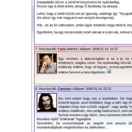
(hangulatát) nézve, a zenével összevetve és nyelvtanilag.
Persze úgy is lehet érteni, ahogy Ő fordította, ha akarjuk…
Lehet, hogy a kettő között van az igazság, valahogy így: “Nyugodt 
(és akkor így már magyarul sem annyira leszögezett).
Hát…ez az én változatom, aztán úgyis mindenki maga dönti el, hog
Egyébként, ha egy kicsivel jobb zenét raknak a szám alá, sokkal
7. Hozzászóló:
Faith
[Admin] | Időpont: 2008.01.14. 10:37
Egy versben, s dalszövegben is az a jó, ha t
értelmezni, magára venni. Ha nyelvtanilag nézzük 
endlessly kellene, hogy ott legyen, szóval egyetérte
kellene bevonni a beszélgetésbe.
6. Hozzászóló:
Caroline
| Időpont: 2008.01.14. 02:21
Azt nem tudom hogy van a bookletben. De hogy
konkrét legyek, azon tűnődtem, hogy a still-t úgy ér
végtelen (meg nem szűnő) vagyok”, vagy pedig “n
endless melléknév, nem pedig határozószó, nem jele
Szóval mostanra úgy látom, nincs pontosan lefordít
Remélem építő “kritikának” fogadjátok.
Szeretném, ha osztozhatnánk az angolul nem annyira jól
mondanivalójának megértésében és átélésében…