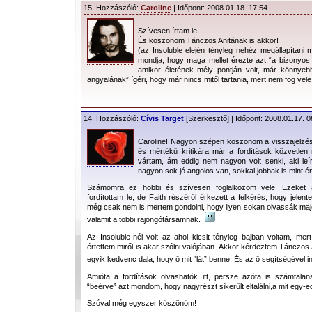
15. Hozzászóló:
Caroline
| Időpont: 2008.01.18. 17:54
Szívesen írtam le..
És köszönöm Tánczos Anitának is akkor!
(az Insoluble elején tényleg nehéz megállapítani 
mondja, hogy maga mellet érezte azt “a bizonyos v
amikor életének mély pontján volt, már könnyebb
angyalának” ígéri, hogy már nincs mitől tartania, mert nem fog vele 
14. Hozzászóló:
Cívis Target
[Szerkesztő] | Időpont: 2008.01.17. 0
Caroline! Nagyon szépen köszönöm a visszajelzést! 
és mértékű kritikára már a fordítások közvetlen
vártam, ám eddig nem nagyon volt senki, aki leír
nagyon sok jó angolos van, sokkal jobbak is mint é
Számomra ez hobbi és szívesen foglalkozom vele. Ezeket 
fordítottam le, de Faith részéről érkezett a felkérés, hogy jelen
még csak nem is mertem gondolni, hogy ilyen sokan olvassák majd
valamit a többi rajongótársamnak.
Az Insoluble-nél volt az ahol kicsit tényleg bajban voltam, mer
értettem miről is akar szólni valójában. Akkor kérdeztem Tánczos 
egyik kedvenc dala, hogy ő mit “lát” benne. És az ő segítségével i
Amióta a fordítások olvashatók itt, persze azóta is számtalan
“beérve” azt mondom, hogy nagyrészt sikerült eltalálni,a mit egy-e
Szóval még egyszer köszönöm!