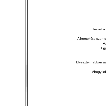
Tested a 
A homokóra szemc
A
Egy
Elvesztem abban az 
Ahogy leb