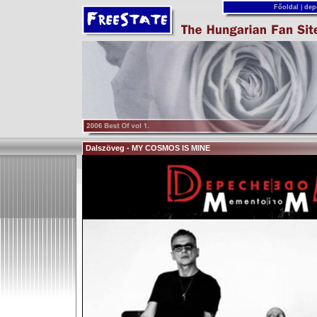
Főoldal
|
dep
Dalszöveg - MY COSMOS IS MINE