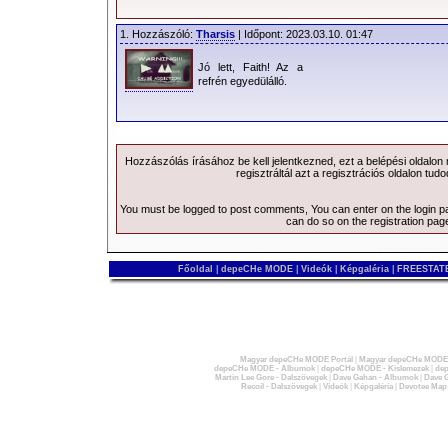
1. Hozzászóló:
Tharsis
| Időpont: 2023.03.10. 01:47
Jó lett, Faith! Az a
refrén egyedülálló.
Hozzászólás írásához be kell jelentkezned, ezt a
belépési
oldalon
regisztráltál azt a
regisztrációs
oldalon tudo
You must be logged to post comments, You can enter on the
login 
can do so on the
registration pag
Főoldal
|
depeCHe MODE
|
Videók
|
Képgaléria
|
FREESTATE
Magyar depeCHe MODE Portál
|
Magyar depeCHe MODE 
depeCHe MODE - Albumok
|
depeCHe MODE - Kislemezek
|
dep
Martin Lee Gore - Dalszövegek
|
Dave Gahan - Albumok
|
Dave G
Recoil - Dalszövegek
|
Videók
|
Képgaléria
|
Devotee Map