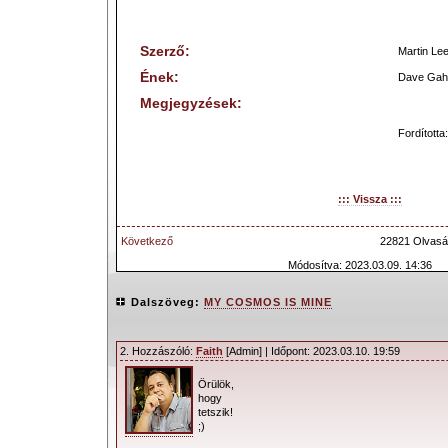
Szerző:
Martin Le
Ének:
Dave Gah
Megjegyzések:
Fordította
::: Vissza :::
Következő
22821 Olvasá
Módosítva: 2023.03.09. 14:36
Dalszöveg:
MY COSMOS IS MINE
2. Hozzászóló:
Faith
[Admin] | Időpont: 2023.03.10. 19:59
Örülök,
hogy
tetszik!
;)