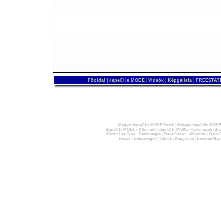
Főoldal
|
depeCHe MODE
|
Videók
|
Képgaléria
|
FREESTATE
Magyar depeCHe MODE Portál
|
Magyar depeCHe MODE 
depeCHe MODE - Albumok
|
depeCHe MODE - Kislemezek
|
dep
Martin Lee Gore - Dalszövegek
|
Dave Gahan - Albumok
|
Dave G
Recoil - Dalszövegek
|
Videók
|
Képgaléria
|
Devotee Map