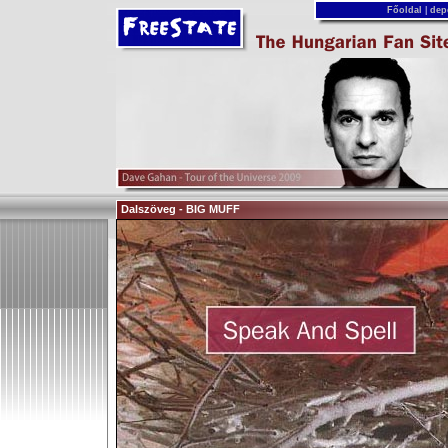
Főoldal
|
dep
Dalszöveg - BIG MUFF