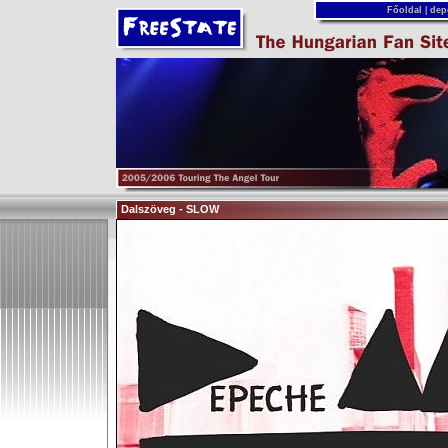
Főoldal
|
dep
Dalszöveg - SLOW