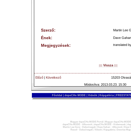
Szerző:
Martin Lee 
Ének:
Dave Gaha
Megjegyzések:
translated by
::: Vissza :::
Előző
|
Következő
15203 Olvasá
Módosítva: 2013.03.23. 15:30
Főoldal
|
depeCHe MODE
|
Videók
|
Képgaléria
|
FREESTATE
Magyar depeCHe MODE Portál
|
Magyar depeCHe MODE 
depeCHe MODE - Albumok
|
depeCHe MODE - Kislemezek
|
dep
Martin Lee Gore - Dalszövegek
|
Dave Gahan - Albumok
|
Dave G
Recoil - Dalszövegek
|
Videók
|
Képgaléria
|
Devotee Map