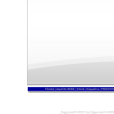
Főoldal
|
depeCHe MODE
|
Videók
|
Képgaléria
|
FREESTATE
Magyar depeCHe MODE Portál
|
Magyar depeCHe MODE 