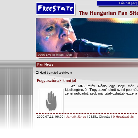
Főoldal
|
dep
Fan News
Havi bontású archívum
Fogyasztónak lenni jó!
Az MR2-Petőfi Rádió egy ideje már ját
kipellengérező, “Fogyasztó” című szinti-pop nót
zenei rádióadót, azok már találkozhattak ezzel a d
2009.07.11. 06:09 |
Janurik János
| 28251 Olvasás |
0 Hozzászólás