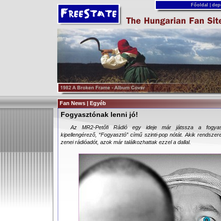
Főoldal
|
dep
Fan News | Egyéb
Fogyasztónak lenni jó!
Az MR2-Petőfi Rádió egy ideje már játssza a fogyasz
kipellengérező, “Fogyasztó” című szinti-pop nótát. Akik rendszer
zenei rádióadót, azok már találkozhattak ezzel a dallal.