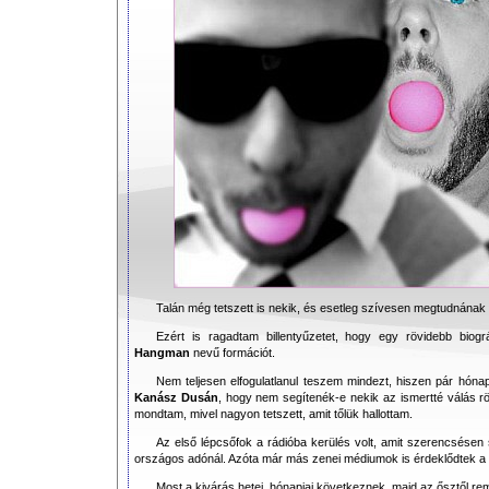
Talán még tetszett is nekik, és esetleg szívesen megtudnának p
Ezért is ragadtam billentyűzetet, hogy egy rövidebb bio
Hangman
nevű formációt.
Nem teljesen elfogulatlanul teszem mindezt, hiszen pár hónap
Kanász Dusán
, hogy nem segítenék-e nekik az ismertté válás rö
mondtam, mivel nagyon tetszett, amit tőlük hallottam.
Az első lépcsőfok a rádióba kerülés volt, amit szerencsésen 
országos adónál. Azóta már más zenei médiumok is érdeklődtek a
Most a kivárás hetei, hónapjai következnek, majd az ősztől re