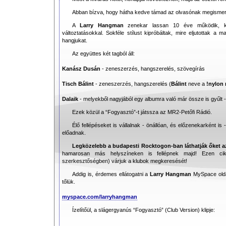
Abban bízva, hogy hátha kedve támad az olvasónak megismerni
A
Larry Hangman
zenekar lassan 10 éve működik, ki
változtatásokkal. Sokféle stílust kipróbáltak, mire eljutottak a 
hangjukat.
Az együttes két tagból áll:
Kanász Dusán
- zeneszerzés, hangszerelés, szövegírás
Tisch Bálint
- zeneszerzés, hangszerelés (
Bálint
neve a
!nylon
Dalaik
- melyekből nagyjából egy albumra való már össze is gyűlt - 
Ezek közül a “Fogyasztó”-t játssza az MR2-Petőfi Rádió.
Élő fellépéseket is vállalnak - önállóan, és előzenekarként is 
előadnak.
Legközelebb a budapesti Rocktogon-ban láthatják őket az
hamarosan más helyszíneken is fellépnek majd! Ezen cik
szerkesztőségben) várjuk a klubok megkeresését!
Addig is, érdemes ellátogatni a
Larry Hangman
MySpace oldal
tőlük.
myspace.com/larryhangman
Ízelítőül, a slágergyanús “Fogyasztó” (Club Version) klipje: