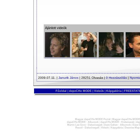
Ajánlott videók
2009.07.11. |
Janurik János
| 28251 Olvasás |
0 Hozzászólás
|
Nyomta
Főoldal
|
depeCHe MODE
|
Videók
|
Képgaléria
|
FREESTATE
Magyar depeCHe MODE Portál
|
Magyar depeCHe MODE 
depeCHe MODE - Albumok
|
depeCHe MODE - Kislemezek
|
dep
Martin Lee Gore - Dalszövegek
|
Dave Gahan - Albumok
|
Dave G
Recoil - Dalszövegek
|
Videók
|
Képgaléria
|
Devotee Map