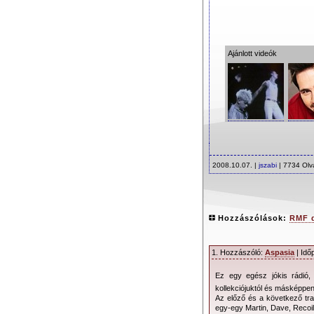
Ajánlott videók
2008.10.07. |
jszabi
| 7734 Olv
Hozzászólások:
RMF 
1. Hozzászóló:
Aspasia
| Idő
Ez egy egész jókis rádió,
kollekciójuktól és másképpe
Az előző és a következő trac
egy-egy Martin, Dave, Recoi