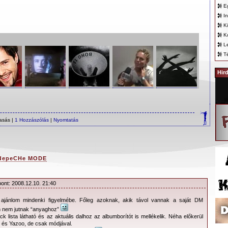
E
In
K
K
L
T
Hir
asás |
1 Hozzászólás
|
Nyomtatás
depeCHe MODE
pont: 2008.12.10. 21:40
 ajánlom mindenki figyelmébe. Főleg azoknak, akik távol vannak a saját DM
n nem jutnak “anyaghoz”
k lista látható és az aktuális dalhoz az albumborítót is mellékelik. Néha előkerül
l és Yazoo, de csak módjával.