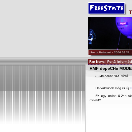
Fan News | Portál informác
RMF depeCHe MODE
0-24h.online DM.-rádió
Ha valakinek még ez új:
Ez egy online 0-24h rá
minek!?