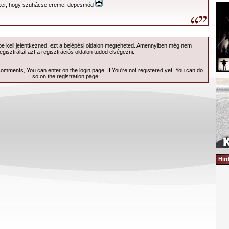
íker, hogy szuhácse eremef depesmód
 kell jelentkezned, ezt a
belépési
oldalon megteheted. Amennyiben még nem
egisztráltál azt a
regisztrációs
oldalon tudod elvégezni.
 comments, You can enter on the
login page
. If You're not registered yet, You can do
so on the
registration page
.
Hir