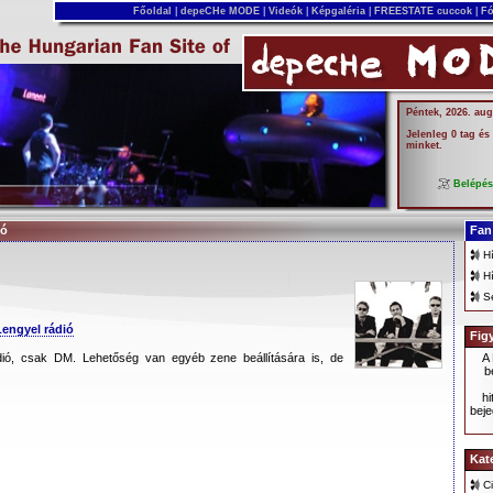
Főoldal
|
depeCHe MODE
|
Videók
|
Képgaléria
|
FREESTATE cuccok
|
Fó
Péntek, 2026. aug
Jelenleg 0 tag és
minket.
Belépé
ió
Fan
H
H
S
Lengyel rádió
Fig
dió, csak DM. Lehetőség van egyéb zene beállítására is, de
A
b
hi
beje
Kat
C