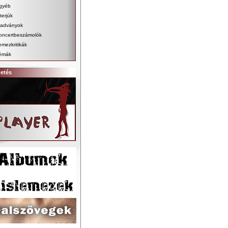
gyéb
terjúk
iadványok
oncertbeszámolók
emezkritikák
émák
detés