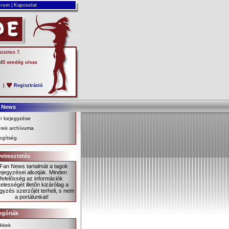
rum
|
Kapcsolat
usztus 7.
 45 vendég olvas
s
|
Regisztráció
 News
ír bejegyzése
írek archívuma
egítség
yelmeztetés
 Fan News tartalmát a tagok
ejegyzései alkotják. Minden
felelősség az információk
telességét illetőn kizárólag a
gyzés szerzőjét terheli, s nem
a portálunkat!
egóriák
ikkek