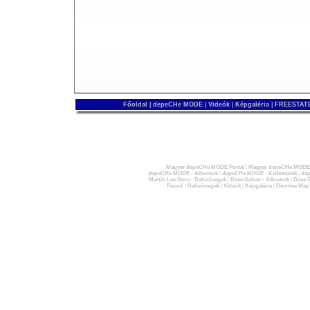
Főoldal
|
depeCHe MODE
|
Videók
|
Képgaléria
|
FREESTATE
Magyar depeCHe MODE Portál
|
Magyar depeCHe MODE 
depeCHe MODE - Albumok
|
depeCHe MODE - Kislemezek
|
dep
Martin Lee Gore - Dalszövegek
|
Dave Gahan - Albumok
|
Dave G
Recoil - Dalszövegek
|
Videók
|
Képgaléria
|
Devotee Map