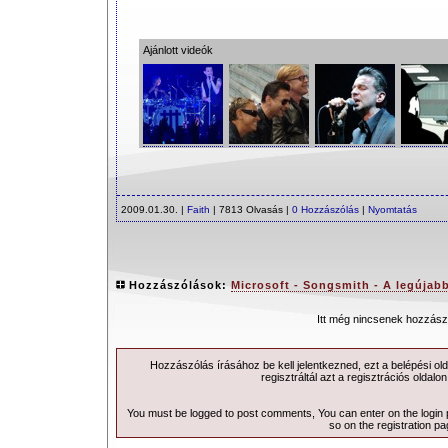
Ajánlott videók
2009.01.30. |
Faith
| 7813 Olvasás |
0 Hozzászólás
|
Nyomtatás
Hozzászólások:
Microsoft - Songsmith - A legújabb
Itt még nincsenek hozzász
Hozzászólás írásához be kell jelentkezned, ezt a
belépési
old
regisztráltál azt a
regisztrációs
oldalon
You must be logged to post comments, You can enter on the
login
so on the
registration p