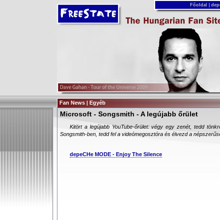
Főoldal
|
dep
Fan News | Egyéb
Microsoft - Songsmith - A legújabb őrület
Kitört a legújabb YouTube-őrület: végy egy zenét, tedd tönkre
Songsmith-ben, tedd fel a videómegosztóra és élvezd a népszerűs
depeCHe MODE - Enjoy The Silence