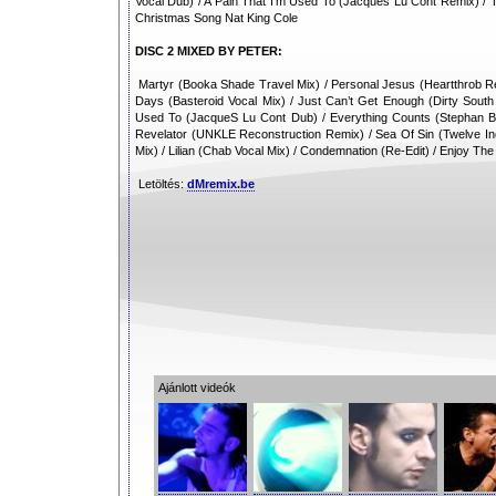
Vocal Dub) / A Pain That I’m Used To (Jacques Lu Cont Remix) /
Christmas Song Nat King Cole
DISC 2 MIXED BY PETER:
Martyr (Booka Shade Travel Mix) / Personal Jesus (Heartthrob Rewo
Days (Basteroid Vocal Mix) / Just Can’t Get Enough (Dirty South
Used To (JacqueS Lu Cont Dub) / Everything Counts (Stephan B
Revelator (UNKLE Reconstruction Remix) / Sea Of Sin (Twelve In
Mix) / Lilian (Chab Vocal Mix) / Condemnation (Re-Edit) / Enjoy Th
Letöltés:
dMremix.be
Ajánlott videók