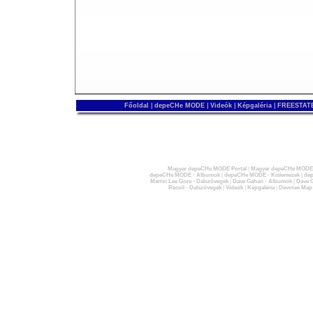
Főoldal
|
depeCHe MODE
|
Videók
|
Képgaléria
|
FREESTATE
Magyar depeCHe MODE Portál
|
Magyar depeCHe MODE 
depeCHe MODE - Albumok
|
depeCHe MODE - Kislemezek
|
dep
Martin Lee Gore - Dalszövegek
|
Dave Gahan - Albumok
|
Dave G
Recoil - Dalszövegek
|
Videók
|
Képgaléria
|
Devotee Map