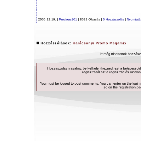
2006.12.19. |
Precious101
| 8032 Olvasás |
0 Hozzászólás
|
Nyomtatá
Hozzászólások:
Karácsonyi Promo Megamix
Itt még nincsenek hozzász
Hozzászólás írásához be kell jelentkezned, ezt a
belépési
old
regisztráltál azt a
regisztrációs
oldalon
You must be logged to post comments, You can enter on the
login
so on the
registration p