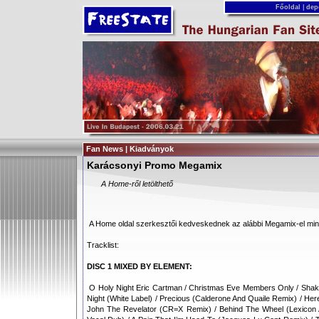
Főoldal
|
dep
Fan News | Kiadványok
Karácsonyi Promo Megamix
A Home-ről letölthető
A Home oldal szerkesztői kedveskednek az alábbi Megamix-el mi
Tracklist:
DISC 1 MIXED BY ELEMENT:
O Holy Night Eric Cartman / Christmas Eve Members Only / Shake
Night (White Label) / Precious (Calderone And Quaile Remix) / He
John The Revelator (CR=X Remix) / Behind The Wheel (Lexicon A