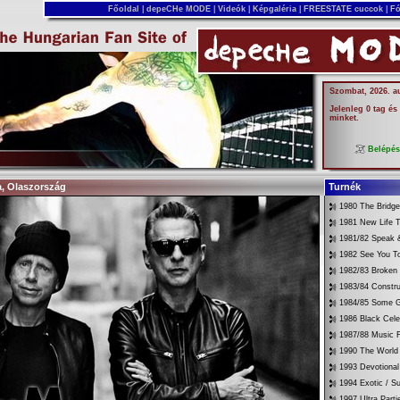
Főoldal
|
depeCHe MODE
|
Videók
|
Képgaléria
|
FREESTATE cuccok
|
Fó
Szombat, 2026. a
Jelenleg 0 tag és
minket.
Belépé
a, Olaszország
Turnék
1980 The Bridg
1981 New Life T
1981/82 Speak &
1982 See You T
1982/83 Broken
1983/84 Constru
1984/85 Some G
1986 Black Cele
1987/88 Music 
1990 The World 
1993 Devotional
1994 Exotic / 
1997 Ultra Parti