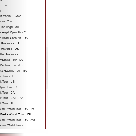
s Tour
ur
th Martin L. Gore
sters Tour
 The Angel Tour
e Angel Open Air - EU
e Angel Open Air - US
e Universe - EU
e Universe - US
 the Universe - EU
Machine Tour - EU
Machine Tour - US
ta Machine Tour - EU
it Tour - EU
it Tour - US
pirit Tour - EU
it Tour - CA
rit Tour - CAN-USA
it Tour - EU
ri - World Tour - US - 1st
Mori - World Tour - EU
ri - World Tour - US - 2nd
ori - World Tour - EU