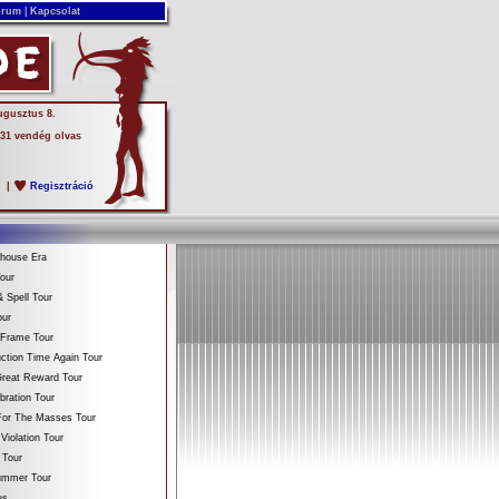
rum
|
Kapcsolat
ugusztus 8.
 31 vendég olvas
s
|
Regisztráció
ehouse Era
our
 Spell Tour
our
 Frame Tour
ction Time Again Tour
reat Reward Tour
bration Tour
For The Masses Tour
Violation Tour
 Tour
Summer Tour
es