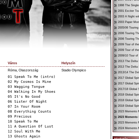
1998 The Single
2001 Exciter To
2003 A Night wi
2003 Paper Mon
2005/06 Touring
2006 Touring Th
2006 Touring Th
2009 Tour of th
2009 Tour of th
2009/10 Tour of
2013 The Delta 
Város
Helyszín
2013 The Delta 
Róma, Olaszország
Stadio Olympico
2013/14 The Del
01 Speak To Me (intro)
2017 Global Spir
02 My Cosmos Is Mine
2017 Global Spir
03 Wagging Tongue
2017/18 Global S
04 Walking In My Shoes
2018 Global Spir
05 It's No Good
2018 Global Spi
06 Sister Of Night
2018 Global Spir
07 In Your Room
08 Everything Counts
2023 Memento Mo
09 Precious
2023 Memento 
10 Speak To Me
2023 Memento Mo
11 A Question Of Lust
2024 Memento M
12 Soul With Me
13 Ghosts Again