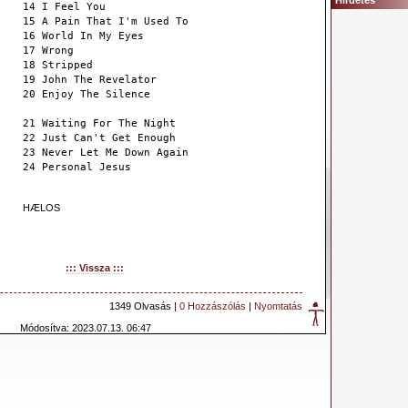
Hirdetés
14 I Feel You
15 A Pain That I'm Used To
16 World In My Eyes
17 Wrong
18 Stripped
19 John The Revelator
20 Enjoy The Silence
21 Waiting For The Night
22 Just Can't Get Enough
23 Never Let Me Down Again
24 Personal Jesus
HÆLOS
::: Vissza :::
1349 Olvasás |
0 Hozzászólás
|
Nyomtatás
Módosítva: 2023.07.13. 06:47