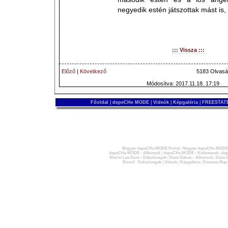
negyedik estén játszottak mást is,
::: Vissza :::
Előző
|
Következő
5183 Olvasá
Módosítva: 2017.11.18. 17:19
Főoldal
|
depeCHe MODE
|
Videók
|
Képgaléria
|
FREESTATE
Magyar depeCHe MODE Portál
|
Magyar depeCHe MODE 
depeCHe MODE - Albumok
|
depeCHe MODE - Kislemezek
|
dep
Martin Lee Gore - Dalszövegek
|
Dave Gahan - Albumok
|
Dave G
Recoil - Dalszövegek
|
Videók
|
Képgaléria
|
Devotee Map