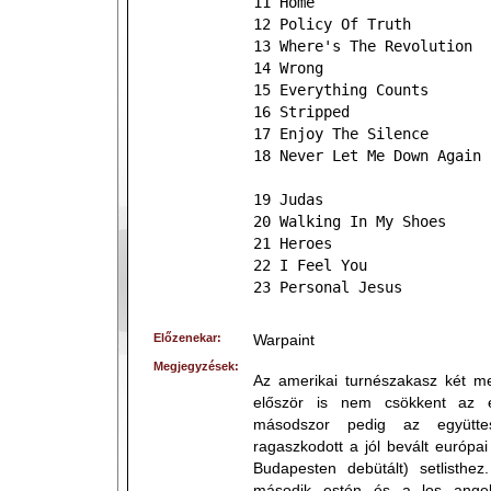
11 Home
12 Policy Of Truth
13 Where's The Revolution
14 Wrong
15 Everything Counts
16 Stripped
17 Enjoy The Silence
18 Never Let Me Down Again
19 Judas
20 Walking In My Shoes
21 Heroes
22 I Feel You
23 Personal Jesus
Előzenekar:
Warpaint
Megjegyzések:
Az amerikai turnészakasz két meg
először is nem csökkent az e
másodszor pedig az együtt
ragaszkodott a jól bevált európa
Budapesten debütált) setlisth
második estén és a los angel