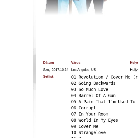
Dátum
Város
Hely
Szo,
2017.10.14.
Los Angeles, US
Holl
Setlist:
01 Revolution / Cover Me (r
02 Going Backwards
03 So Much Love
04 Barrel Of A Gun
05 A Pain That I'm Used To
06 Corrupt
07 In Your Room
08 World In My Eyes
09 Cover Me
10 Strangelove