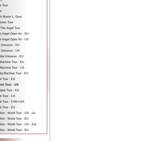
s Tour
ur
th Martin L. Gore
sters Tour
 The Angel Tour
e Angel Open Air - EU
e Angel Open Air - US
e Universe - EU
e Universe - US
 the Universe - EU
Machine Tour - EU
Machine Tour - US
ta Machine Tour - EU
it Tour - EU
irit Tour - US
pirit Tour - EU
it Tour - CA
rit Tour - CAN-USA
it Tour - EU
ri - World Tour - US - 1st
ori - World Tour - EU
ri - World Tour - US - 2nd
ori - World Tour - EU