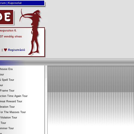
rum
|
Kapcsolat
 augusztus 6.
 37 vendég olvas
s
|
Regisztráció
ehouse Era
our
 Spell Tour
our
 Frame Tour
ction Time Again Tour
reat Reward Tour
bration Tour
For The Masses Tour
Violation Tour
 Tour
Summer Tour
es