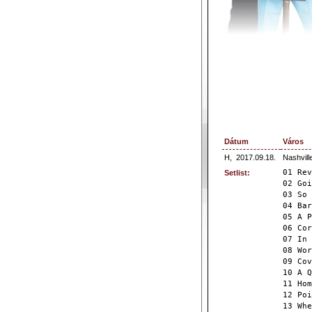
Dátum
Város
H,
2017.09.18.
Nashvill
01 Rev
Setlist:
02 Goi
03 So 
04 Bar
05 A P
06 Cor
07 In 
08 Wor
09 Cov
10 A Q
11 Hom
12 Poi
13 Whe