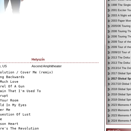
1998 The Single
2001 Exciter To
2003 A Night wi
2003 Paper Mon
2005/06 Touring
2006 Touring Th
2006 Touring Th
2009 Tour of th
2009 Tour of th
2009/10 Tour of
2013 The Delta 
Helyszín
2013 The Delta 
e, US
Ascend Amphitheater
2013/14 The Del
olution / Cover Me (remix)
2017 Global Spir
ng Backwards
2017 Global Sp
Much Love
2017/18 Global S
rel Of A Gun
2018 Global Spir
ain That I'm Used To
2018 Global Spi
rupt
2018 Global Spir
Your Room
ld In My Eyes
2023 Memento Mo
er Me
2023 Memento M
uestion Of Lust
2023 Memento Mo
e
2024 Memento M
son Heart
re's The Revolution