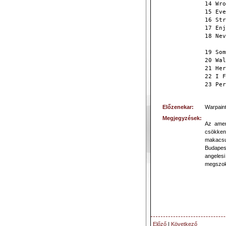
14 Wro
15 Eve
16 Str
17 Enj
18 Nev
19 Som
20 Wal
21 Her
22 I F
23 Per
Előzenekar:
Warpain
Megjegyzések:
Az amer
csökken
makacsu
Budapest
angeles
megszok
Előző
|
Következő