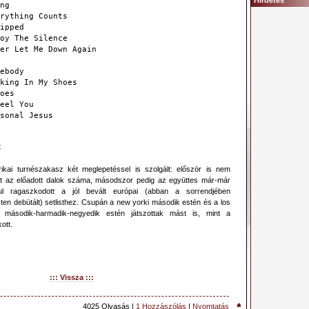
Hirdetés
ng
rything Counts
ipped
oy The Silence
er Let Me Down Again
ebody
king In My Shoes
oes
eel You
sonal Jesus
t
ikai turnészakasz két meglepetéssel is szolgált: először is nem
t az előadott dalok száma, másodszor pedig az együttes már-már
l ragaszkodott a jól bevált európai (abban a sorrendjében
en debütált) setlisthez. Csupán a new yorki második estén és a los
i második-harmadik-negyedik estén játszottak mást is, mint a
ott.
::: Vissza :::
4025 Olvasás |
1 Hozzászólás
|
Nyomtatás