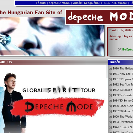
Főoldal
|
depeCHe MODE
|
Videók
|
Képgaléria
|
FREESTATE cuccok
|
Fó
Csütörtök, 2026.
Jelenleg 0 tag és
minket.
Belépé
ille, US
Turnék
1980 The Bridg
1981 New Life T
1981/82 Speak &
1982 See You T
1982/83 Broken
1983/84 Constru
1984/85 Some G
1986 Black Cele
1987/88 Music 
1990 The World 
1993 Devotional
1994 Exotic / 
1997 Ultra Parti