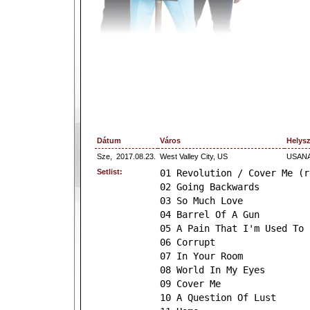
Dátum
Város
Helysz
Sze,
2017.08.23.
West Valley City, US
USANA 
Setlist:
01 Revolution / Cover Me (r
02 Going Backwards
03 So Much Love
04 Barrel Of A Gun
05 A Pain That I'm Used To
06 Corrupt
07 In Your Room
08 World In My Eyes
09 Cover Me
10 A Question Of Lust