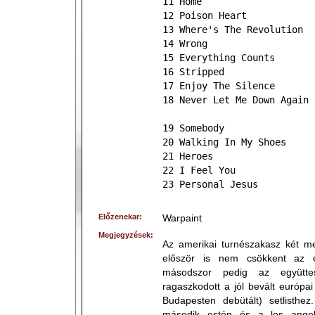
11 Home
12 Poison Heart
13 Where's The Revolution
14 Wrong
15 Everything Counts
16 Stripped
17 Enjoy The Silence
18 Never Let Me Down Again
19 Somebody
20 Walking In My Shoes
21 Heroes
22 I Feel You
23 Personal Jesus
Előzenekar:
Warpaint
Megjegyzések:
Az amerikai turnészakasz két meg
először is nem csökkent az e
másodszor pedig az együtt
ragaszkodott a jól bevált európa
Budapesten debütált) setlisth
második estén és a los angel