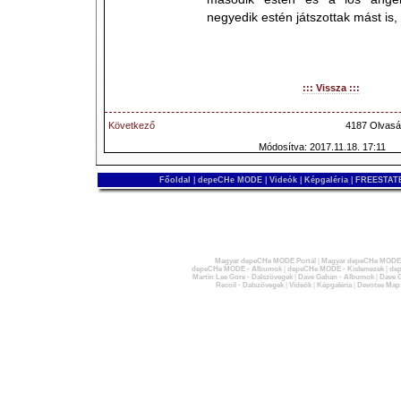
negyedik estén játszottak mást is,
::: Vissza :::
Következő
4187 Olvasá
Módosítva: 2017.11.18. 17:11
Főoldal
|
depeCHe MODE
|
Videók
|
Képgaléria
|
FREESTATE
Magyar depeCHe MODE Portál
|
Magyar depeCHe MODE 
depeCHe MODE - Albumok
|
depeCHe MODE - Kislemezek
|
dep
Martin Lee Gore - Dalszövegek
|
Dave Gahan - Albumok
|
Dave G
Recoil - Dalszövegek
|
Videók
|
Képgaléria
|
Devotee Map