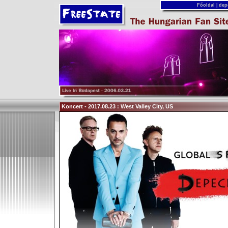
Főoldal
|
dep
Koncert - 2017.08.23 : West Valley City, US