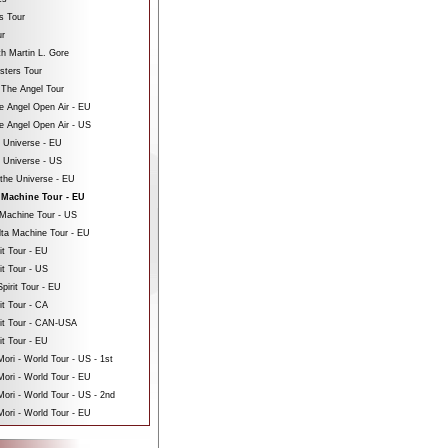
s Tour
ur
th Martin L. Gore
sters Tour
 The Angel Tour
e Angel Open Air - EU
e Angel Open Air - US
e Universe - EU
e Universe - US
 the Universe - EU
 Machine Tour - EU
Machine Tour - US
ta Machine Tour - EU
it Tour - EU
it Tour - US
pirit Tour - EU
it Tour - CA
rit Tour - CAN-USA
it Tour - EU
ri - World Tour - US - 1st
ori - World Tour - EU
ri - World Tour - US - 2nd
ori - World Tour - EU