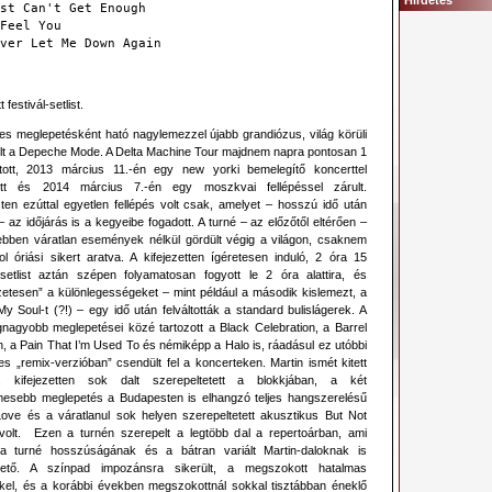
Hirdetés
st Can't Get Enough
Feel You
ver Let Me Down Again
t festivál-setlist.
es meglepetésként ható nagylemezzel újabb grandiózus, világ körüli
ult a Depeche Mode. A Delta Machine Tour majdnem napra pontosan 1
rtott, 2013 március 11.-én egy new yorki bemelegítő koncerttel
tt és 2014 március 7.-én egy moszkvai fellépéssel zárult.
en ezúttal egyetlen fellépés volt csak, amelyet – hosszú idő után
– az időjárás is a kegyeibe fogadott. A turné – az előzőtől eltérően –
ebben váratlan események nélkül gördült végig a világon, csaknem
l óriási sikert aratva. A kifejezetten ígéretesen induló, 2 óra 15
setlist aztán szépen folyamatosan fogyott le 2 óra alattira, és
etesen” a különlegességeket – mint például a második kislemezt, a
y Soul-t (?!) – egy idő után felváltották a standard bulislágerek. A
gnagyobb meglepetései közé tartozott a Black Celebration, a Barrel
, a Pain That I’m Used To és némiképp a Halo is, ráadásul ez utóbbi
es „remix-verzióban” csendült fel a koncerteken. Martin ismét kitett
, kifejezetten sok dalt szerepeltetett a blokkjában, a két
emesebb meglepetés a Budapesten is elhangzó teljes hangszerelésű
ove és a váratlanul sok helyen szerepeltetett akusztikus But Not
 volt. Ezen a turnén szerepelt a legtöbb dal a repertoárban, ami
a turné hosszúságának és a bátran variált Martin-daloknak is
ető. A színpad impozánsra sikerült, a megszokott hatalmas
kkel, és a korábbi években megszokottnál sokkal tisztábban éneklő