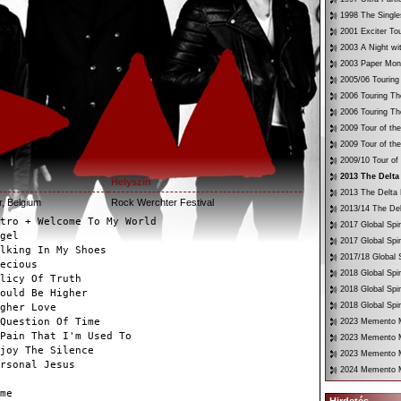
1998 The Single
2001 Exciter To
2003 A Night wi
2003 Paper Mon
2005/06 Touring
2006 Touring Th
2006 Touring Th
2009 Tour of th
2009 Tour of th
2009/10 Tour of
2013 The Delta
Helyszín
2013 The Delta 
, Belgium
Rock Werchter Festival
2013/14 The Del
tro + Welcome To My World
2017 Global Spir
gel
2017 Global Spir
lking In My Shoes
2017/18 Global S
ecious
2018 Global Spir
licy Of Truth
2018 Global Spi
ould Be Higher
2018 Global Spir
gher Love
Question Of Time
2023 Memento Mo
Pain That I'm Used To
2023 Memento M
joy The Silence
2023 Memento Mo
rsonal Jesus
2024 Memento M
me