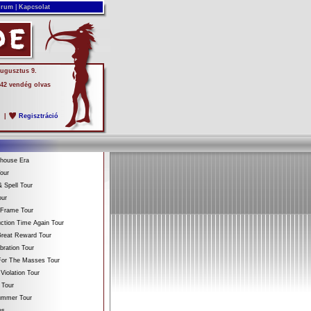
rum
|
Kapcsolat
augusztus 9.
 42 vendég olvas
s
|
Regisztráció
ehouse Era
our
 Spell Tour
our
 Frame Tour
ction Time Again Tour
reat Reward Tour
bration Tour
For The Masses Tour
Violation Tour
 Tour
Summer Tour
es