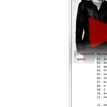
Dátum
Város
H,
2013.07.08.
Werchter
01. In
Setlist:
02. An
03. Wa
04. Pr
05. Po
06. Sh
07. Hi
08. A 
09. A 
10. En
11. Pe
12. Ho