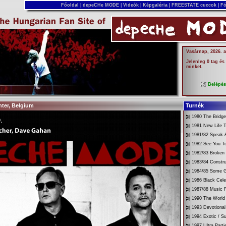
Főoldal
|
depeCHe MODE
|
Videók
|
Képgaléria
|
FREESTATE cuccok
|
Fó
Vasárnap, 2026. 
Jelenleg 0 tag és
minket.
Belépé
hter, Belgium
Turnék
1980 The Bridg
1981 New Life T
1981/82 Speak &
1982 See You T
1982/83 Broken
1983/84 Constru
1984/85 Some G
1986 Black Cele
1987/88 Music 
1990 The World 
1993 Devotional
1994 Exotic / 
1997 Ultra Parti