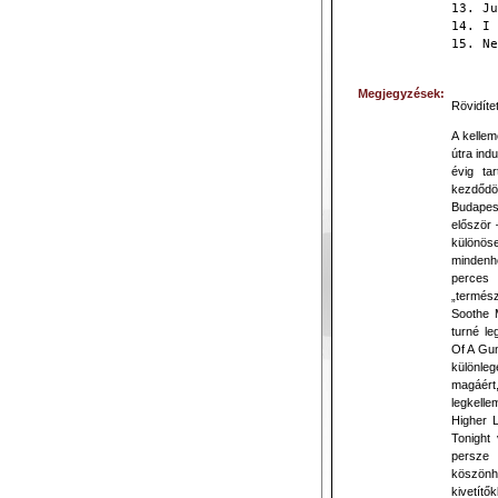
13. Ju
14. I 
15. Ne
Megjegyzések:
Rövidítet
A kellem
útra ind
évig ta
kezdődö
Budapest
először 
különös
mindenho
perces 
„termész
Soothe M
turné le
Of A Gun
különleg
magáért
legkell
Higher L
Tonight
persze 
köszönh
kivetítő