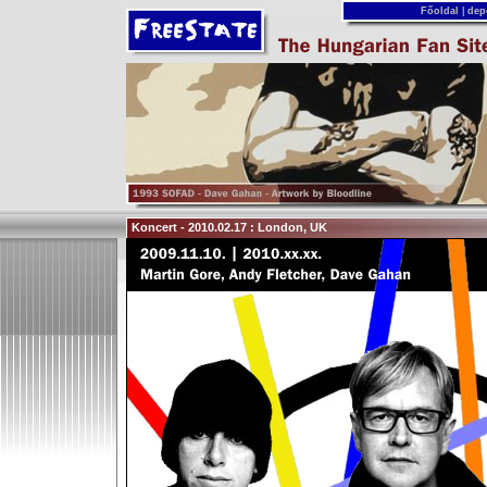
Főoldal
|
dep
Koncert - 2010.02.17 : London, UK