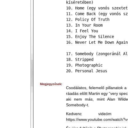
kíséretében)
10. Home (egy vonós szextet
11. Come Back (egy vonós sz
12. Policy Of Truth
13. In Your Room
14. I Feel You
15. Enjoy The Silence
16. Never Let Me Down Again
17. Somebody (zongoránál Al
18. Stripped
19. Photographic
20. Personal Jesus
Megjegyzések:
Csodálatos, felemelő pillanatok a 
ráadás előtt Martin egy “very speci
aki nem más, mint Alan Wilde
Somebody-t.
Kedvenc videóm az
https://www.youtube.com/watch