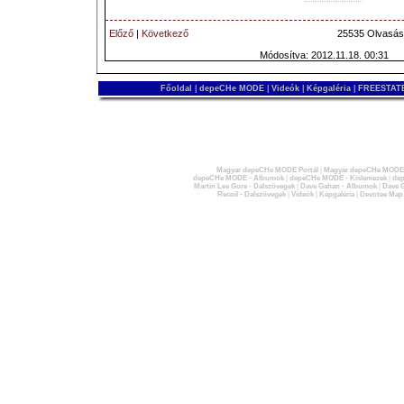
Előző
|
Következő
25535 Olvasás
Módosítva: 2012.11.18. 00:31
Főoldal
|
depeCHe MODE
|
Videók
|
Képgaléria
|
FREESTATE
Magyar depeCHe MODE Portál
|
Magyar depeCHe MODE 
depeCHe MODE - Albumok
|
depeCHe MODE - Kislemezek
|
dep
Martin Lee Gore - Dalszövegek
|
Dave Gahan - Albumok
|
Dave G
Recoil - Dalszövegek
|
Videók
|
Képgaléria
|
Devotee Map