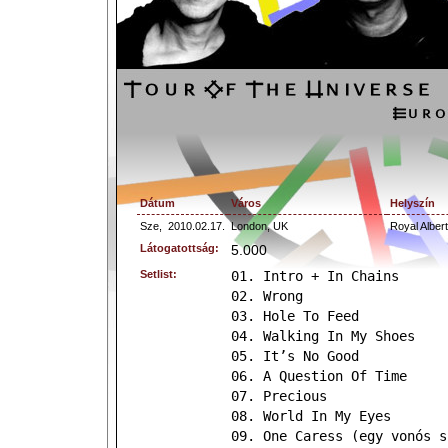
Dátum
Város
Helyszín
Sze,
2010.02.17.
London, UK
Royal Albert
Látogatottság:
5.000
Setlist:
01. Intro + In Chains
02. Wrong
03. Hole To Feed
04. Walking In My Shoes
05. It’s No Good
06. A Question Of Time
07. Precious
08. World In My Eyes
09. One Caress (egy vonós s