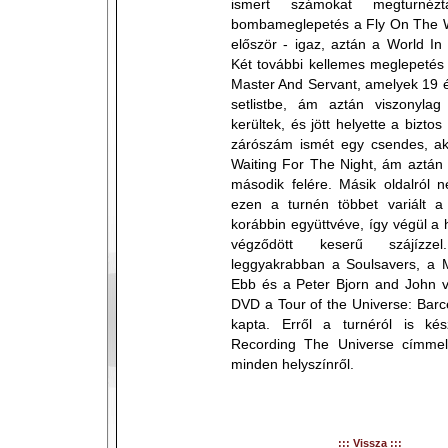
ismert számokat megturnézt
bombameglepetés a Fly On The W
először - igaz, aztán a World In
Két további kellemes meglepetés 
Master And Servant, amelyek 19 é
setlistbe, ám aztán viszonyla
kerültek, és jött helyette a biz
zárószám ismét egy csendes, aku
Waiting For The Night, ám aztán 
második felére. Másik oldalról 
ezen a turnén többet variált a 
korábbin együttvéve, így végül 
végződött keserű szájízze
leggyakrabban a Soulsavers, a M
Ebb és a Peter Bjorn and John vo
DVD a Tour of the Universe: Barc
kapta. Erről a turnéról is kés
Recording The Universe címme
minden helyszínről.
::: Vissza :::