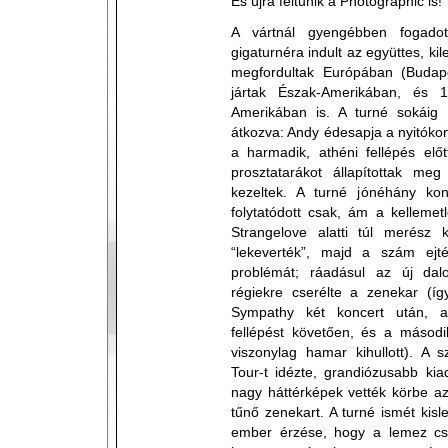
És újra feltűnik a Photographic is!
A vártnál gyengébben fogadot
gigaturnéra indult az együttes, ki
megfordultak Európában (Budap
jártak Észak-Amerikában, és 
Amerikában is. A turné sokáig
átkozva: Andy édesapja a nyitókonc
a harmadik, athéni fellépés előt
prosztatarákot állapítottak meg
kezeltek. A turné jónéhány kon
folytatódott csak, ám a kellemet
Strangelove alatti túl merész k
“lekeverték”, majd a szám ejt
problémát; ráadásul az új da
régiekre cserélte a zenekar (íg
Sympathy két koncert után, a
fellépést követően, és a másodi
viszonylag hamar kihullott). A 
Tour-t idézte, grandiózusabb ki
nagy háttérképek vették körbe az
tűnő zenekart. A turné ismét kis
ember érzése, hogy a lemez cs