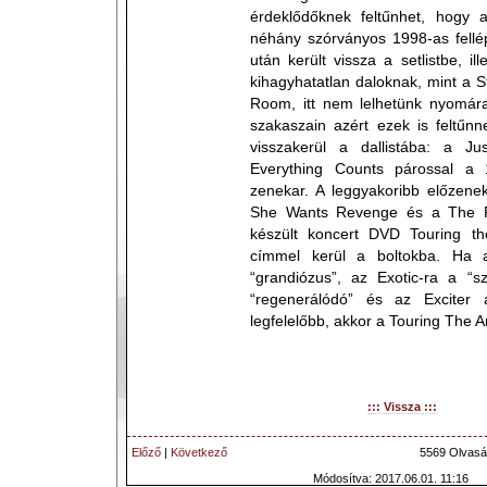
érdeklődőknek feltűnhet, hogy
néhány szórványos 1998-as fellé
után került vissza a setlistbe, il
kihagyhatatlan daloknak, mint a S
Room, itt nem lelhetünk nyomár
szakaszain azért ezek is feltűnn
visszakerül a dallistába: a J
Everything Counts párossal a 
zenekar. A leggyakoribb előzene
She Wants Revenge és a The Ra
készült koncert DVD Touring th
címmel kerül a boltokba. Ha 
“grandiózus”, az Exotic-ra a “s
“regenerálódó” és az Exciter 
legfelelőbb, akkor a Touring The Ang
::: Vissza :::
Előző
|
Következő
5569 Olvasá
Módosítva: 2017.06.01. 11:16