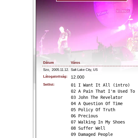
Dátum
Város
Szo,
2005.11.12.
Salt Lake City, US
Látogatottság:
12.000
Setlist:
01 I Want It All (intro)
02 A Pain That I'm Used To
03 John The Revelator
04 A Question Of Time
05 Policy Of Truth
06 Precious
07 Walking In My Shoes
08 Suffer Well
09 Damaged People