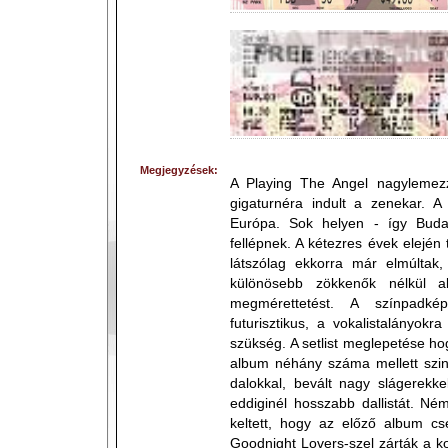
Megjegyzések:
A Playing The Angel nagyleme
gigaturnéra indult a zenekar. A
Európa. Sok helyen - így Budap
fellépnek. A kétezres évek elején
látszólag ekkorra már elmúltak,
különösebb zökkenők nélkül a
megmérettetést. A színpadké
futurisztikus, a vokalistalányokr
szükség. A setlist meglepetése h
album néhány száma mellett szin
dalokkal, bevált nagy slágerekke
eddiginél hosszabb dallistát. Né
keltett, hogy az előző album c
Goodnight Lovers-szel zárták a kon