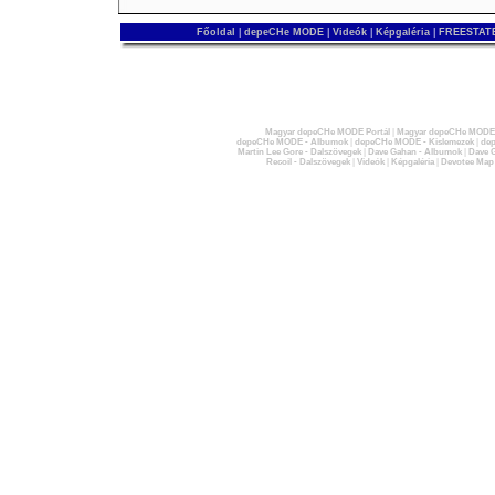
Főoldal
|
depeCHe MODE
|
Videók
|
Képgaléria
|
FREESTATE
Magyar depeCHe MODE Portál
|
Magyar depeCHe MODE 
depeCHe MODE - Albumok
|
depeCHe MODE - Kislemezek
|
dep
Martin Lee Gore - Dalszövegek
|
Dave Gahan - Albumok
|
Dave G
Recoil - Dalszövegek
|
Videók
|
Képgaléria
|
Devotee Map