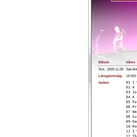
Dátum
Város
Sze,
2005.11.09.
San An
Látogatottság:
18.500
01 I 
Setlist:
02 A 
03 Jo
04 A 
05 Po
06 Pr
07 Wa
08 Su
09 Da
10 Ho
11 I 
12 Th