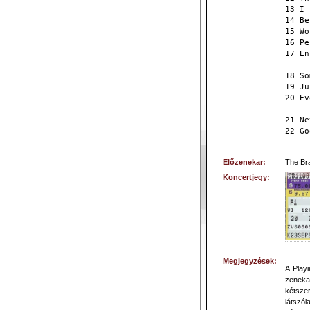
13 I 
14 Be
15 Wo
16 Pe
17 En
18 So
19 Ju
20 Ev
21 Ne
22 Go
Előzenekar:
The Br
Koncertjegy:
Megjegyzések:
A Play
zenekar
kétsze
látszól