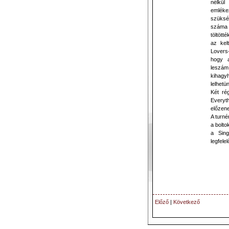
nélkül
emléke
szüksé
száma m
töltött
az kel
Lovers-
hogy 
leszámí
kihagy
lelhetü
Két ré
Everyth
előzen
A turné
a bolto
a Sing
legfele
Előző
|
Következő