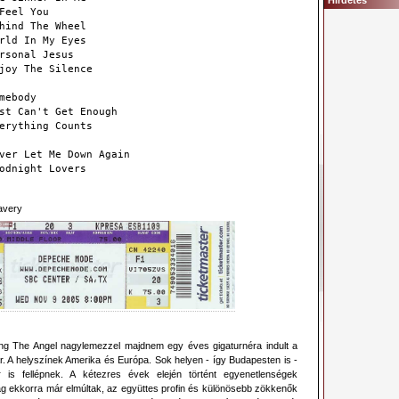
Hirdetés
Feel You
hind The Wheel
rld In My Eyes
rsonal Jesus
joy The Silence
mebody
st Can't Get Enough
erything Counts
ver Let Me Down Again
odnight Lovers
avery
ing The Angel nagylemezzel majdnem egy éves gigaturnéra indult a
. A helyszínek Amerika és Európa. Sok helyen - így Budapesten is -
r is fellépnek. A kétezres évek elején történt egyenetlenségek
ag ekkorra már elmúltak, az együttes profin és különösebb zökkenők