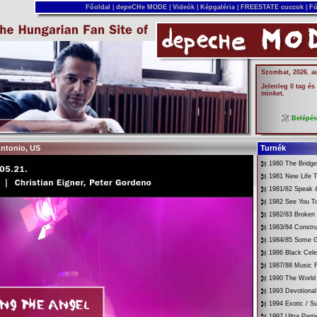
Főoldal
|
depeCHe MODE
|
Videók
|
Képgaléria
|
FREESTATE cuccok
|
Fó
Szombat, 2026. a
Jelenleg 0 tag és
minket.
Belépé
Antonio, US
Turnék
1980 The Bridg
1981 New Life T
1981/82 Speak &
1982 See You T
1982/83 Broken
1983/84 Constru
1984/85 Some G
1986 Black Cele
1987/88 Music 
1990 The World 
1993 Devotional
1994 Exotic / 
1997 Ultra Parti