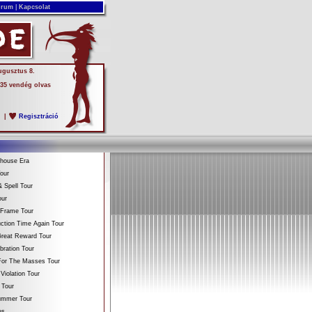
rum
|
Kapcsolat
ugusztus 8.
 35 vendég olvas
s
|
Regisztráció
ehouse Era
our
 Spell Tour
our
 Frame Tour
ction Time Again Tour
reat Reward Tour
bration Tour
For The Masses Tour
Violation Tour
 Tour
Summer Tour
es