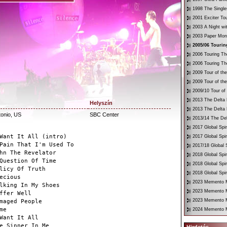
1998 The Single
2001 Exciter To
2003 A Night wi
2003 Paper Mon
2005/06 Touri
2006 Touring Th
2006 Touring Th
2009 Tour of th
2009 Tour of th
2009/10 Tour of
2013 The Delta 
Helyszín
2013 The Delta 
tonio, US
SBC Center
2013/14 The Del
2017 Global Spir
Want It All (intro)
2017 Global Spir
Pain That I'm Used To
2017/18 Global S
hn The Revelator
2018 Global Spir
Question Of Time
2018 Global Spi
licy Of Truth
2018 Global Spir
ecious
2023 Memento Mo
lking In My Shoes
2023 Memento M
ffer Well
2023 Memento Mo
maged People
me
2024 Memento M
Want It All
e Sinner In Me