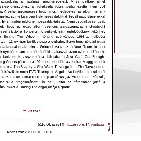
 abszolválja a hatalmas megmérettetést. A színpadkép ismét
zetes-futurisztikus, a vokalistalányokra pedig ezúttal nem volt
g. A setlist meglepetése hogy nincs meglepetés: az album néhány
ellett szinte kizárólag kislemezes dalokkal, bevált nagy slágerekkel
ék fel a minden eddiginél hosszabb dallistát. Némi csodálkozást csak
tett, hogy az előző album csendes zárószámával, a Goodnight
szel zárták a koncertet. A setlistek iránt érdeklődőknek feltűnhet,
a Behind The Wheel - néhány szórványos 1998-as fellépést
tva - 11 év után került vissza a setlistbe, illetve hogy például olyan
hatatlan daloknak, mint a Stripped, vagy az In Your Room, itt nem
nk nyomára - ám a turné későbbi szakaszain azért ezek is feltűnnek.
gi kedvenc is visszakerül a dallistába: a Just Can’t Get Enough-
ing Counts párossal a 101 korszakot idézi a zenekar. A leggyakoribb
ekarok a The Bravery, a She Wants Revenge és a The Raveonettes.
ról készült koncert DVD Touring the Angel: Live in Milan címmel kerül
kba. Ha a Devotional Tourra a “grandiózus”, az Exotic-ra a “széteső”,
les-re a “regenerálódó” és az Exciter az “érzelmes” jelző a
lőbb, akkor a Touring The Angel jelzője a “profi”.
::: Vissza :::
5116 Olvasás |
0 Hozzászólás
|
Nyomtatás
Módosítva: 2017.06.01. 11:16