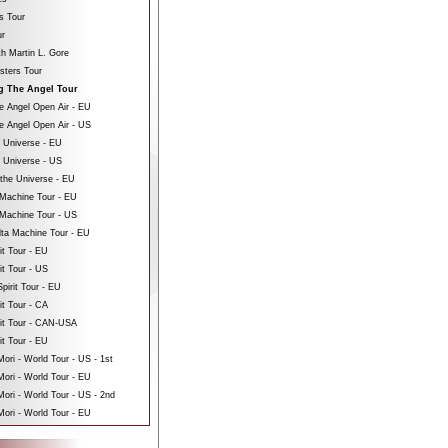
s Tour
ur
th Martin L. Gore
sters Tour
ng The Angel Tour
e Angel Open Air - EU
e Angel Open Air - US
e Universe - EU
e Universe - US
 the Universe - EU
Machine Tour - EU
Machine Tour - US
ta Machine Tour - EU
it Tour - EU
it Tour - US
pirit Tour - EU
it Tour - CA
rit Tour - CAN-USA
it Tour - EU
ri - World Tour - US - 1st
ori - World Tour - EU
ri - World Tour - US - 2nd
ori - World Tour - EU