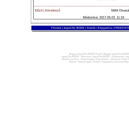
Előző
|
Következő
5684 Olvasá
Módosítva: 2017.05.03. 11:19
Főoldal
|
depeCHe MODE
|
Videók
|
Képgaléria
|
FREESTATE
Magyar depeCHe MODE Portál
|
Magyar depeCHe MODE 
depeCHe MODE - Albumok
|
depeCHe MODE - Kislemezek
|
dep
Martin Lee Gore - Dalszövegek
|
Dave Gahan - Albumok
|
Dave G
Recoil - Dalszövegek
|
Videók
|
Képgaléria
|
Devotee Map