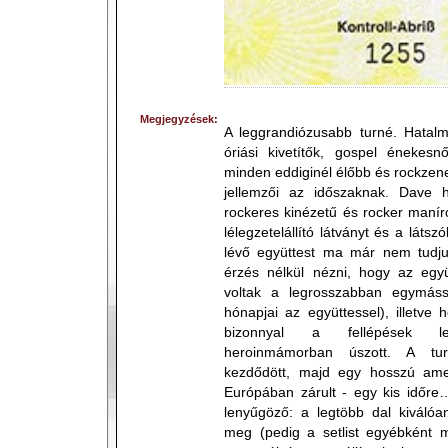
Megjegyzések:
A leggrandiózusabb turné. Hatalm
óriási kivetítők, gospel énekesn
minden eddiginél élőbb és rockze
jellemzői az időszaknak. Dave h
rockeres kinézetű és rocker manír
lélegzetelállító látványt és a láts
lévő együttest ma már nem tudj
érzés nélkül nézni, hogy az együ
voltak a legrosszabban egymáss
hónapjai az együttessel), illetv
bizonnyal a fellépések le
heroinmámorban úszott. A tu
kezdődött, majd egy hosszú amer
Európában zárult - egy kis időre
lenyűgöző: a legtöbb dal kiválóa
meg (pedig a setlist egyébként m