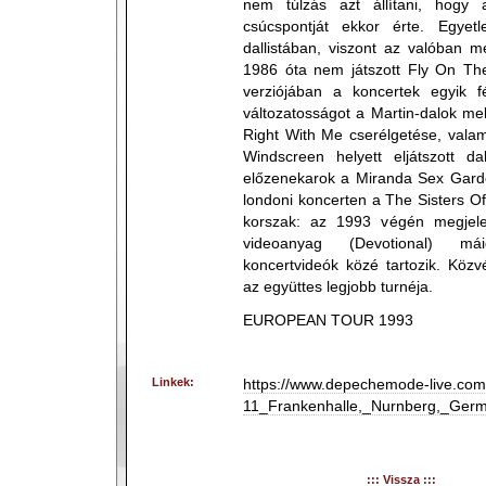
nem túlzás azt állítani, hogy 
csúcspontját ekkor érte. Egye
dallistában, viszont az valóban m
1986 óta nem játszott Fly On The
verziójában a koncertek egyik fé
változatosságot a Martin-dalok me
Right With Me cserélgetése, vala
Windscreen helyett eljátszott da
előzenekarok a Miranda Sex Garde
londoni koncerten a The Sisters O
korszak: az 1993 végén megjele
videoanyag (Devotional) má
koncertvideók közé tartozik. Közv
az együttes legjobb turnéja.
EUROPEAN TOUR 1993
Linkek:
https://www.depechemode-live.com
11_Frankenhalle,_Nurnberg,_Ger
::: Vissza :::