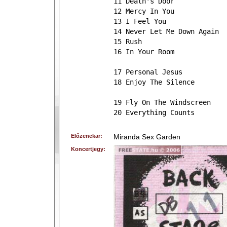
11 Death's Door
12 Mercy In You
13 I Feel You
14 Never Let Me Down Again
15 Rush
16 In Your Room
17 Personal Jesus
18 Enjoy The Silence
19 Fly On The Windscreen
20 Everything Counts
Előzenekar:
Miranda Sex Garden
Koncertjegy: