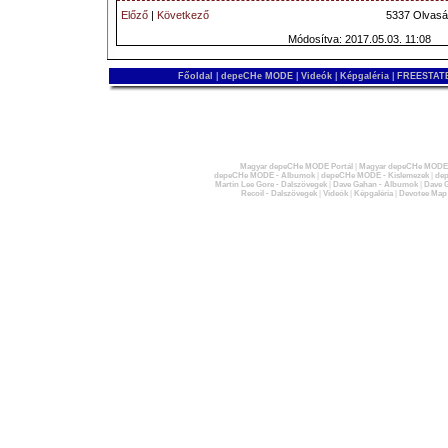
Előző
|
Következő
5337 Olvasá
Módosítva: 2017.05.03. 11:08
Főoldal
|
depeCHe MODE
|
Videók
|
Képgaléria
|
FREESTATE
Magyar depeCHe MODE Portál
|
Magyar depeCHe MODE 
depeCHe MODE - Albumok
|
depeCHe MODE - Kislemezek
|
dep
Martin Lee Gore - Dalszövegek
|
Dave Gahan - Albumok
|
Dave G
Recoil - Dalszövegek
|
Videók
|
Képgaléria
|
Devotee Map