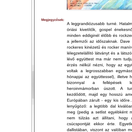
Megjegyzések:
A leggrandiózusabb turné. Hatalm
óriási kivetítők, gospel énekesn
minden eddiginél élőbb és rockz
a jellemzői az időszaknak. Dave 
rockeres kinézetű és rocker manír
lélegzetelállító látványt és a lát
lévő együttest ma már nem tudj
érzés nélkül nézni, hogy az együ
voltak a legrosszabban egymáss
hónapjai az együttessel), illetv
bizonnyal a fellépések l
heroinmámorban úszott. A tu
kezdődött, majd egy hosszú amer
Európában zárult - egy kis időr
lenyűgöző: a legtöbb dal kiválóa
meg (pedig a setlist egyébként 
nem túlzás azt állítani, hogy 
csúcspontját ekkor érte. Egye
dallistában, viszont az valóban m