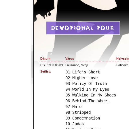
Dátum
Város
Helyszí
CS,
1993.06.03.
Lausanne, Svájc
Patinoir
Setlist:
01 Life's Short
02 Higher Love
03 Policy Of Truth
04 World In My Eyes
05 Walking In My Shoes
06 Behind The Wheel
07 Halo
08 Stripped
09 Condemnation
10 Judas