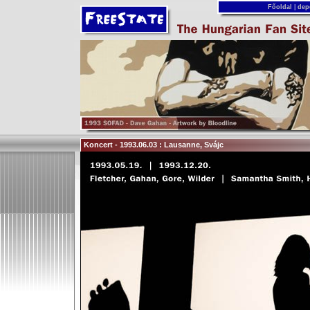
Főoldal
|
dep
Koncert - 1993.06.03 : Lausanne, Svájc