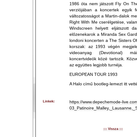
1986 óta nem játszott Fly On Th
verziójában a koncertek egyik fé
változatosságot a Martin-dalok me
Right With Me cserélgetése, vala
Windscreen helyett eljátszott da
előzenekarok a Miranda Sex Garde
londoni koncerten a The Sisters O
korszak: az 1993 végén megjele
videoanyag (Devotional) má
koncertvideók közé tartozik. Közv
az együttes legjobb turnéja.
EUROPEAN TOUR 1993
A Halo című bootleg-lemezt itt vetté
Linkek:
https://www.depechemode-live.com
03_Patinoire_Malley,_Lausanne,_
::: Vissza :::