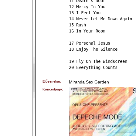
11 Death's Door
12 Mercy In You
13 I Feel You
14 Never Let Me Down Again
15 Rush
16 In Your Room
17 Personal Jesus
18 Enjoy The Silence
19 Fly On The Windscreen
20 Everything Counts
Előzenekar:
Miranda Sex Garden
Koncertjegy: