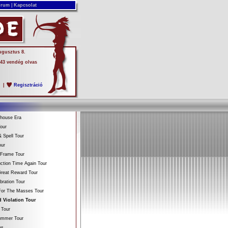
rum
|
Kapcsolat
ugusztus 8.
 43 vendég olvas
s
|
Regisztráció
ehouse Era
our
 Spell Tour
our
 Frame Tour
ction Time Again Tour
reat Reward Tour
bration Tour
For The Masses Tour
 Violation Tour
 Tour
Summer Tour
es