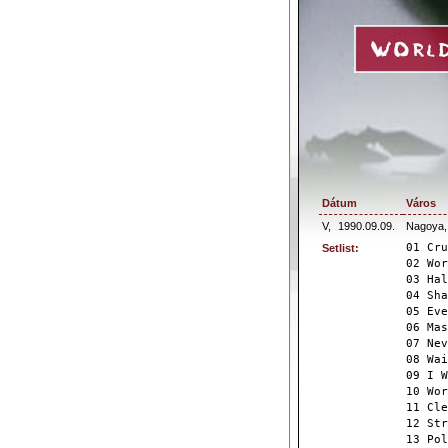
Dátum
Város
V,
1990.09.09.
Nagoya,
01 Cru
Setlist:
02 Wor
03 Hal
04 Sha
05 Eve
06 Mas
07 Nev
08 Wai
09 I W
10 Wor
11 Cle
12 Str
13 Pol