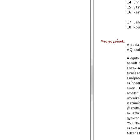
14 Enj
15 Str
16 Per
17 Beh
18 Rou
Megjegyzések:
A banda 
A Questi
A leguto
helyütt 
Észak-A
turnésza
Európába
színpadk
sikert. 
amellett
utolsóké
leszámí
játszot
akusztik
gyakran 
You Now
ezeket a
Nitzer Eb