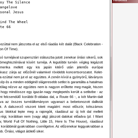
Hirdetés
oy The Silence
angelove
sonal Jesus
ind The Wheel
te 66
ezúttal nem játszotta el az első ráadás két dalát (Black Celebration -
on Of Time).
lsó turnéjával szupersztári státuszba jutott zenekar óriási sikerű, sok
tömeghisztériával kísért turnéja. A legutóbbi turnén végleg leigázott
merika mellett egy kis japán kitérő után jelentős európai
kasz zárja az előzőnél valamivel rövidebb koncertsorozatot. Kelet-
 ezúttal nem jut el az együttes. A zenén kívül a gyönyörű, látványos
ép és a minden eddiginél slágeresebb setlist is garantálta a hatalmas
Utólag nézve az együttes nem is nagyon erőltette meg magát, hiszen
, hogy mindössze egy igazán nagy meglepetés került a setlistbe - az
nt felcsendülő korábbi B-oldalas dal, a Route 66 -, a két Martin-dalt
tva az összes turnéállományon ugyanazt a bebetonozott dallistát
ták. A dalszerző viszont kitett magáért: most először, kétszámos
us blokkal lepte meg a rajongóit, ráadásul az új két dal mellett
régi, korábban nem (vagy alig) játszott dalokat előadva (pl. I Want
, World Full Of Nothing, Little 15, Here Is The House), ráadásul
 korábbinál gyakrabban cserélgetve. Az előzenekar leggyakrabban a
b. Óriási, világot átölelő siker.