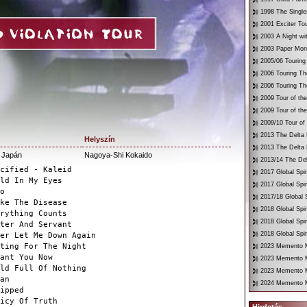
1998 The Single
2001 Exciter To
2003 A Night wi
2003 Paper Mon
2005/06 Touring
2006 Touring Th
2006 Touring Th
2009 Tour of th
2009 Tour of th
2009/10 Tour of
2013 The Delta 
Helyszín
2013 The Delta 
 Japán
Nagoya-Shi Kokaido
2013/14 The Del
cified - Kaleid
2017 Global Spir
ld In My Eyes
2017 Global Spir
o
2017/18 Global S
ke The Disease
2018 Global Spir
rything Counts
2018 Global Spi
ter And Servant
2018 Global Spir
er Let Me Down Again
ting For The Night
2023 Memento Mo
ant You Now
2023 Memento M
ld Full Of Nothing
2023 Memento Mo
an
2024 Memento M
ipped
icy Of Truth