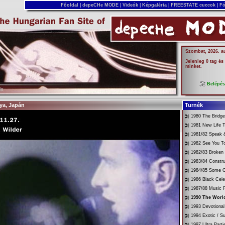
Főoldal
|
depeCHe MODE
|
Videók
|
Képgaléria
|
FREESTATE cuccok
|
Fó
Szombat, 2026. a
Jelenleg 0 tag és
minket.
Belépé
oya, Japán
Turnék
1980 The Bridg
1981 New Life T
1981/82 Speak &
1982 See You T
1982/83 Broken
1983/84 Constru
1984/85 Some G
1986 Black Cele
1987/88 Music 
1990 The World
1993 Devotional
1994 Exotic / 
1997 Ultra Parti