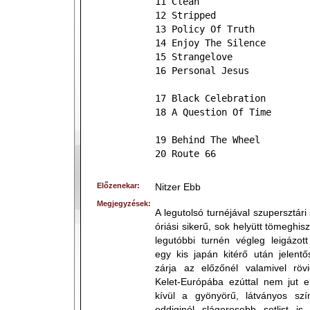
11 Clean
12 Stripped
13 Policy Of Truth
14 Enjoy The Silence
15 Strangelove
16 Personal Jesus
17 Black Celebration
18 A Question Of Time
19 Behind The Wheel
20 Route 66
Előzenekar:
Nitzer Ebb
Megjegyzések:
A legutolsó turnéjával szupersztári
óriási sikerű, sok helyütt tömeghisz
legutóbbi turnén végleg leigázot
egy kis japán kitérő után jelent
zárja az előzőnél valamivel rövi
Kelet-Európába ezúttal nem jut e
kívül a gyönyörű, látványos s
eddiginél slágeresebb setlist is