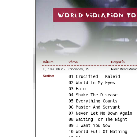
Dátum
Város
Helyszín
H,
1990.06.25.
Cincinnati, US
River Bend Music
Setlist:
01 Crucified - Kaleid
02 World In My Eyes
03 Halo
04 Shake The Disease
05 Everything Counts
06 Master And Servant
07 Never Let Me Down Again
08 Waiting For The Night
09 I Want You Now
10 World Full Of Nothing