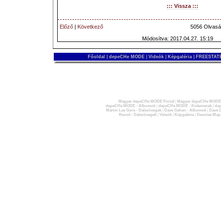
::: Vissza :::
Előző
|
Következő
5056 Olvasá
Módosítva: 2017.04.27. 15:19
Főoldal
|
depeCHe MODE
|
Videók
|
Képgaléria
|
FREESTATE
Magyar depeCHe MODE Portál
|
Magyar depeCHe MODE 
depeCHe MODE - Albumok
|
depeCHe MODE - Kislemezek
|
dep
Martin Lee Gore - Dalszövegek
|
Dave Gahan - Albumok
|
Dave G
Recoil - Dalszövegek
|
Videók
|
Képgaléria
|
Devotee Map