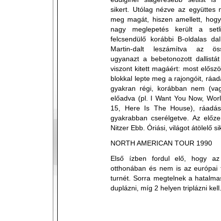
sikert. Utólag nézve az együttes 
meg magát, hiszen amellett, hog
nagy meglepetés került a setl
felcsendülő korábbi B-oldalas da
Martin-dalt leszámítva az ös
ugyanazt a bebetonozott dallistát
viszont kitett magáért: most elősz
blokkal lepte meg a rajongóit, ráadá
gyakran régi, korábban nem (vagy
előadva (pl. I Want You Now, World
15, Here Is The House), ráadás
gyakrabban cserélgetve. Az előz
Nitzer Ebb. Óriási, világot átölelő si
NORTH AMERICAN TOUR 1990
Első ízben fordul elő, hogy az
otthonában és nem is az európai 
turnét. Sorra megtelnek a hatalma
duplázni, míg 2 helyen triplázni kell