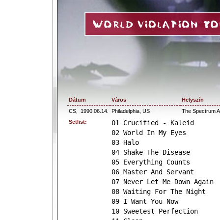
Dátum
Város
Helyszín
CS,
1990.06.14.
Philadelphia, US
The Spectrum A
Setlist:
01 Crucified - Kaleid
02 World In My Eyes
03 Halo
04 Shake The Disease
05 Everything Counts
06 Master And Servant
07 Never Let Me Down Again
08 Waiting For The Night
09 I Want You Now
10 Sweetest Perfection