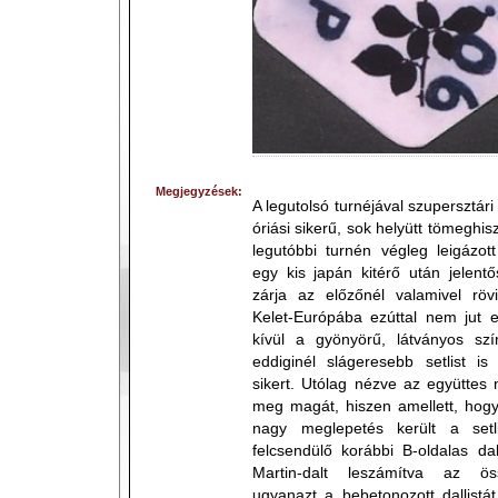
Megjegyzések:
A legutolsó turnéjával szupersztári
óriási sikerű, sok helyütt tömeghisz
legutóbbi turnén végleg leigázot
egy kis japán kitérő után jelent
zárja az előzőnél valamivel röv
Kelet-Európába ezúttal nem jut 
kívül a gyönyörű, látványos s
eddiginél slágeresebb setlist i
sikert. Utólag nézve az együttes 
meg magát, hiszen amellett, hog
nagy meglepetés került a setl
felcsendülő korábbi B-oldalas d
Martin-dalt leszámítva az ös
ugyanazt a bebetonozott dallistát