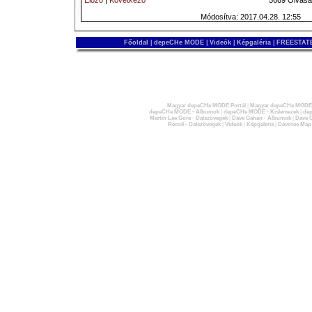
Előző
|
Következő
5669 Olvasá
Módosítva: 2017.04.28. 12:55
Főoldal
|
depeCHe MODE
|
Videók
|
Képgaléria
|
FREESTATE
Magyar depeCHe MODE Portál
|
Magyar depeCHe MODE 
depeCHe MODE - Albumok
|
depeCHe MODE - Kislemezek
|
dep
Martin Lee Gore - Dalszövegek
|
Dave Gahan - Albumok
|
Dave G
Recoil - Dalszövegek
|
Videók
|
Képgaléria
|
Devotee Map