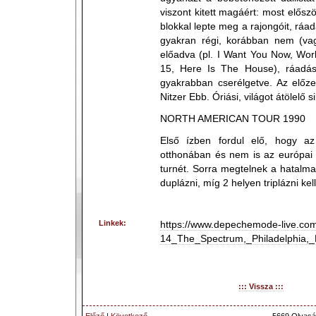
viszont kitett magáért: most elősz
blokkal lepte meg a rajongóit, ráadá
gyakran régi, korábban nem (vagy
előadva (pl. I Want You Now, World
15, Here Is The House), ráadás
gyakrabban cserélgetve. Az előz
Nitzer Ebb. Óriási, világot átölelő si
NORTH AMERICAN TOUR 1990
Első ízben fordul elő, hogy az
otthonában és nem is az európai
turnét. Sorra megtelnek a hatalma
duplázni, míg 2 helyen triplázni kell
Linkek:
https://www.depechemode-live.com
14_The_Spectrum,_Philadelphia,
::: Vissza :::