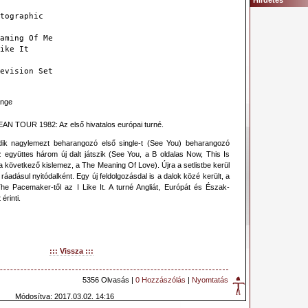
Hirdetés
tographic
aming Of Me
ike It
evision Set
nge
N TOUR 1982: Az első hivatalos európai turné.
ik nagylemezt beharangozó első single-t (See You) beharangozó
z együttes három új dalt játszik (See You, a B oldalas Now, This Is
a következő kislemez, a The Meaning Of Love). Újra a setlistbe kerül
 ráadásul nyitódalként. Egy új feldolgozásdal is a dalok közé került, a
e Pacemaker-től az I Like It. A turné Angliát, Európát és Észak-
érinti.
::: Vissza :::
5356 Olvasás |
0 Hozzászólás
|
Nyomtatás
Módosítva: 2017.03.02. 14:16