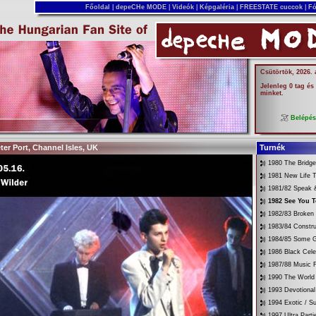
Főoldal
|
depeCHe MODE
|
Videók
|
Képgaléria
|
FREESTATE cuccok
|
Fó
Csütörtök, 2026.
Jelenleg 0 tag és
minket.
Belépé
eter Port, Channel Isles, UK
Turnék
1980 The Bridg
1981 New Life T
1981/82 Speak &
1982 See You 
1982/83 Broken
1983/84 Constru
1984/85 Some G
1986 Black Cele
1987/88 Music 
1990 The World 
1993 Devotional
1994 Exotic / 
1997 Ultra Parti