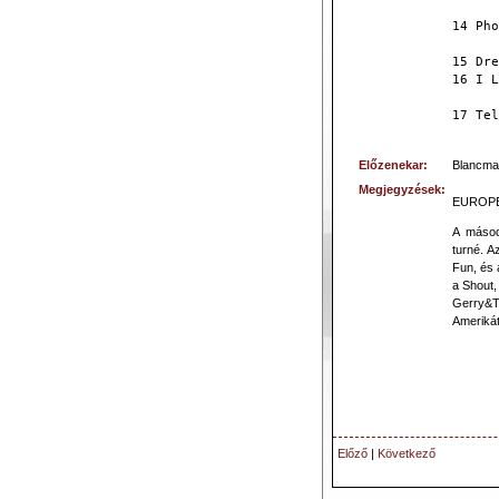
14 Pho
15 Dre
16 I L
17 Tel
Előzenekar:
Blancma
Megjegyzések:
EUROPEA
A másod
turné. A
Fun, és 
a Shout,
Gerry&Th
Amerikát 
Előző
|
Következő