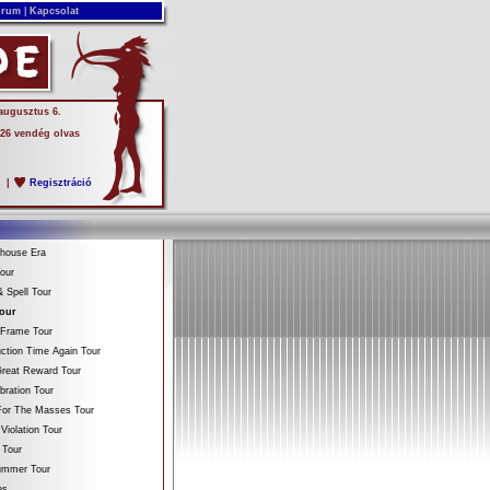
rum
|
Kapcsolat
 augusztus 6.
 26 vendég olvas
s
|
Regisztráció
ehouse Era
our
 Spell Tour
Tour
 Frame Tour
ction Time Again Tour
reat Reward Tour
bration Tour
For The Masses Tour
Violation Tour
 Tour
Summer Tour
es