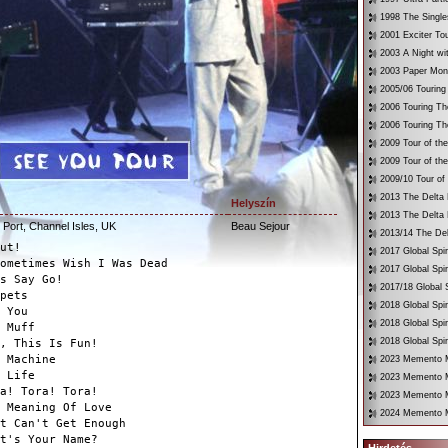
1998 The Single
2001 Exciter To
2003 A Night wi
2003 Paper Mon
2005/06 Touring
2006 Touring Th
2006 Touring Th
2009 Tour of th
2009 Tour of th
2009/10 Tour of
2013 The Delta 
Helyszín
2013 The Delta 
r Port, Channel Isles, UK
Beau Sejour
2013/14 The Del
ut!
2017 Global Spir
ometimes Wish I Was Dead
2017 Global Spir
s Say Go!
2017/18 Global S
pets
2018 Global Spir
 You
2018 Global Spi
 Muff
2018 Global Spir
, This Is Fun!
 Machine
2023 Memento Mo
 Life
2023 Memento M
a! Tora! Tora!
2023 Memento Mo
 Meaning Of Love
2024 Memento M
t Can't Get Enough
t's Your Name?