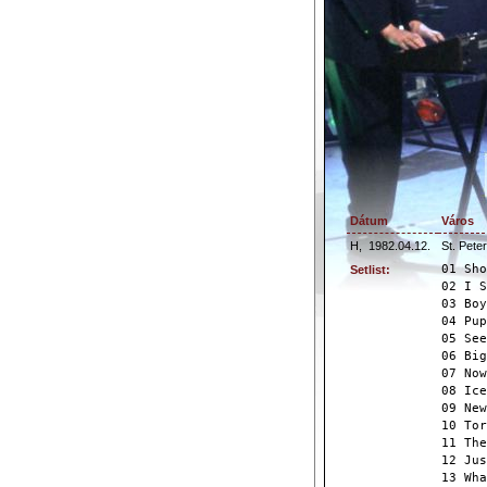
Dátum
Város
H,
1982.04.12.
St. Pete
01 Sho
Setlist:
02 I S
03 Boy
04 Pup
05 See
06 Big
07 Now
08 Ice
09 New
10 Tor
11 The
12 Jus
13 Wha