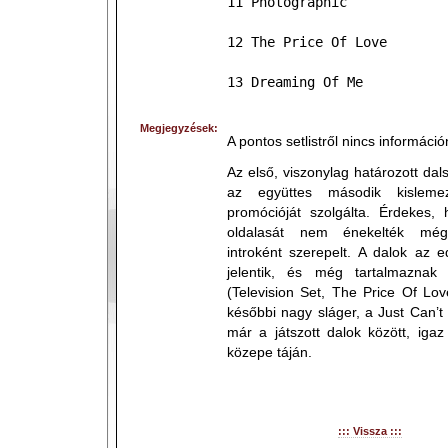
11 Photographic
12 The Price Of Love
13 Dreaming Of Me
Megjegyzések:
A pontos setlistről nincs információ
Az első, viszonylag határozott dal
az együttes második kislem
promócióját szolgálta. Érdekes,
oldalasát nem énekelték még,
introként szerepelt. A dalok az e
jelentik, és még tartalmaznak
(Television Set, The Price Of Lo
későbbi nagy sláger, a Just Can’t
már a játszott dalok között, igaz
közepe táján.
::: Vissza :::