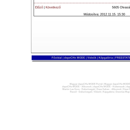
Előző
|
Következő
5605 Olvasá
Módosítva: 2012.11.15. 15:30
Főoldal
|
depeCHe MODE
|
Videók
|
Képgaléria
|
FREESTATE
Magyar depeCHe MODE Portál
|
Magyar depeCHe MODE 
depeCHe MODE - Albumok
|
depeCHe MODE - Kislemezek
|
dep
Martin Lee Gore - Dalszövegek
|
Dave Gahan - Albumok
|
Dave G
Recoil - Dalszövegek
|
Videók
|
Képgaléria
|
Devotee Map