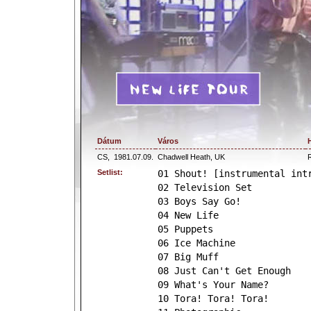
Dátum
Város
CS,
1981.07.09.
Chadwell Heath, UK
Setlist:
01 Shout! [instrumental int
02 Television Set
03 Boys Say Go!
04 New Life
05 Puppets
06 Ice Machine
07 Big Muff
08 Just Can't Get Enough
09 What's Your Name?
10 Tora! Tora! Tora!