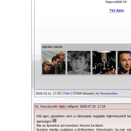
Kapcsolódó hír:
TV2 Aktív
Ajánlott videók
2009.03.11. 17:09 |
Faith
| 27256 Olvasás |
41 Hozzászólás
41. Hozzászóló:
Niki
| Időpont: 2009.07.24. 17:18
Hát igen, gondolom nem a rákkutatás legújabb fejleményeiről bes
apróságra
Bár az ilyenekre azt mondom: hiszem ha látom.
Ilyenkor mindig csalódom a férfinemben. Könyörgöm, ha már m