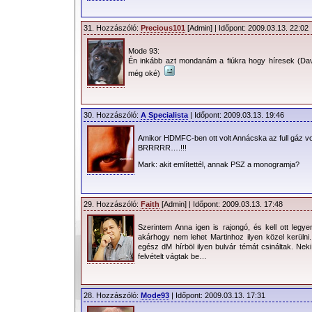
31. Hozzászóló:
Precious101
[Admin] | Időpont: 2009.03.13. 22:02
Mode 93:
Én inkább azt mondanám a fiúkra hogy híresek (Da
még oké)
30. Hozzászóló:
A Specialista
| Időpont: 2009.03.13. 19:46
Amikor HDMFC-ben ott volt Annácska az full gáz v
BRRRRR….!!!
Mark: akit említettél, annak PSZ a monogramja?
29. Hozzászóló:
Faith
[Admin] | Időpont: 2009.03.13. 17:48
Szerintem Anna igen is rajongó, és kell ott legy
akárhogy nem lehet Martinhoz ilyen közel kerüln
egész dM hírböl ilyen bulvár témát csináltak. Nek
felvételt vágtak be…
28. Hozzászóló:
Mode93
| Időpont: 2009.03.13. 17:31