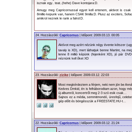
isznak egy.. teat..(hehe) Dave kontojara:D.
Amugy meg Capricornussal egyet kell ertenem, aktivot is csa
8millio kepunk van, hanem CSAK 9milla:D. Plusz az exciters, Sofa
amikrol neznek le rank a falrol:D.
24. Hozzászóló:
Capricornus
| Időpont: 2009.03.13. 00:05
Aktívot meg azért nézünk négy évente kétszer (ugy
tavaly is XD), mert láthatjuk benne Martint, na meg 
lenne 8 millió képünk (fejenként XD), jó pár DVD
néznünk kell őket XD
23. Hozzászóló:
zizike
| Időpont: 2009.03.12. 22:03
Most megkérdeztem a férjem, neki nem jön be Annácsk
Kedves Dmkid, én is felháborodtam azon, hogy m
új albumról, koncertről meg 2-3 szó esik csak…
Sajnos ez a média, semmitmondó, üresfejű, celebek
gép előtt és böngésszük a FREESTATE.HU-t…
22. Hozzászóló:
Capricornus
| Időpont: 2009.03.12. 21:24