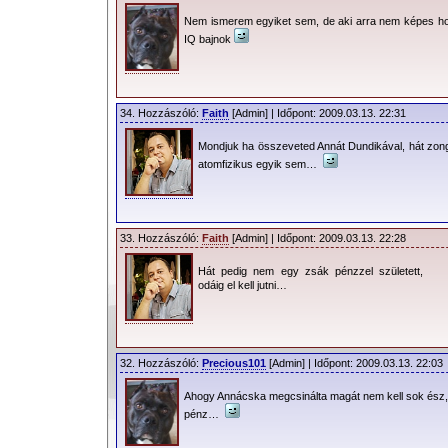
Nem ismerem egyiket sem, de aki arra nem képes ho
IQ bajnok
34. Hozzászóló:
Faith
[Admin] | Időpont: 2009.03.13. 22:31
Mondjuk ha összeveted Annát Dundikával, hát zong
atomfizikus egyik sem…
33. Hozzászóló:
Faith
[Admin] | Időpont: 2009.03.13. 22:28
Hát pedig nem egy zsák pénzzel született,
odáig el kell jutni…
32. Hozzászóló:
Precious101
[Admin] | Időpont: 2009.03.13. 22:03
Ahogy Annácska megcsinálta magát nem kell sok ész
pénz…