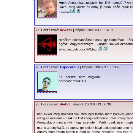
Hmm..Annácska…tudjátok hol DM rajongó..?.Anny
Dave, meg Martin és Andy jó pasik ezért rájuk kel
csinálni
27. Hozzászóló:
newzoli
| Időpont: 2009.03.13. 14:33
remélem celebannácska,csak igy kisbetűvel…kérle
egész Magyarországot….(ja!)hát sokkal okosabb 
aktivban…óh bocsi?Aktiv..
26. Hozzászóló:
Capricornus
| Időpont: 2009.03.13. 13:26
És persze nem vagyunk
hardcore fanok XD
25. Hozzászóló:
dmkid
| Időpont: 2009.03.13. 00:39
nah akkor meg hozzaszolok itten ejfel tajban mert ilyenkor jonn
eddig se neztemm (csak ha DM interju volt benne) most meg plane
Annacskarol meg annyit, hogy szerintem Martin csak azert dugt
mar le a sunyiba:D. szegenyt gondolom halalra idegesitette eme n
Amugy meg sztem Martin is meg az egesz depeche unja mar a Dav