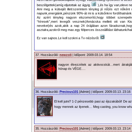
beszélgettek(amíg eljutottak az ágyig.
),és ha így van,eleve ne
Ami meg a külsejét illeti:szerintem tényleg jó nő(és ezt nőké
napunk,energiánk,pénzünk 90%-át mi is a külsőnkre fordíthatnánk,
Az azért tényleg nagyon elszomorító,hogy többet szerepel
“híresek”,mert levegőt vesznek(Annácska mellett ott van Ki
neveket)és azok,akik a nap 24 órájában azon fáradoznak,hog
asztalra,azokról meg max.egy félperces összeállítást láthatunk/hal
Ez van sajnos.Le kell szokni a Tv-nézésről.
37. Hozzászóló:
newzoli
| Időpont: 2009.03.14. 18:54
nagyon élvezzétek az aktivocskát…mert átrakj
hónap és VÉGE….
36. Hozzászóló:
Precious101
[Admin] | Időpont: 2009.03.13. 23:16
El kell jutni? 1-2 pénzesebb pasi az éjszakából! De 
hogy mennek az ilyenek… Meg casting, you know wh
35. Hozzászóló:
Precious101
[Admin] | Időpont: 2009.03.13. 23:14