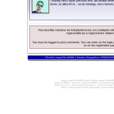
Tényleg nincs olyan jóérzésű férfi, aki inkább elh
lenne, se állna fel rá... na de mindegy, nincs farka
Hozzászólás írásához be kell jelentkezned, ezt a
belépési
old
regisztráltál azt a
regisztrációs
oldalon
You must be logged to post comments, You can enter on the
login
so on the
registration p
Főoldal
|
depeCHe MODE
|
Videók
|
Képgaléria
|
FREESTATE
Magyar depeCHe MODE Portál
|
Magyar depeCHe MODE 
depeCHe MODE - Albumok
|
depeCHe MODE - Kislemezek
|
dep
Martin Lee Gore - Dalszövegek
|
Dave Gahan - Albumok
|
Dave G
Recoil - Dalszövegek
|
Videók
|
Képgaléria
|
Devotee Map