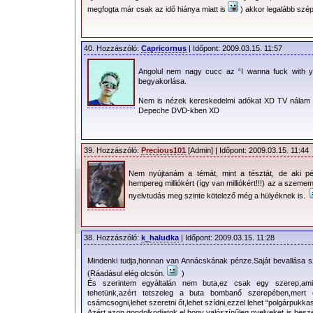
megfogta már csak az idő hiánya miatt is
) akkor legalább szép
40. Hozzászóló:
Capricornus
| Időpont: 2009.03.15. 11:57
Angolul nem nagy cucc az “I wanna fuck with 
begyakorlása.
Nem is nézek kereskedelmi adókat XD TV nálam 
Depeche DVD-kben XD
39. Hozzászóló:
Precious101
[Admin] | Időpont: 2009.03.15. 11:44
Nem nyújtanám a témát, mint a tésztát, de aki pé
hempereg milliókért (így van milliókért!!!) az a sze
nyelvtudás meg szinte kötelező még a hülyéknek is.
38. Hozzászóló:
k_haludka
| Időpont: 2009.03.15. 11:28
Mindenki tudja,honnan van Annácskának pénze.Saját bevallása szeri
(Ráadásul elég olcsón.
)
És szerintem egyáltalán nem buta,ez csak egy szerep,amit 
tehetünk,azért tetszeleg a buta bombanő szerepében,mert
csámcsogni,lehet szeretni őt,lehet szídni,ezzel lehet “polgárpukkas
Azért azon gondolkodjatok el,hogy valószínűleg nyelveket is beszé