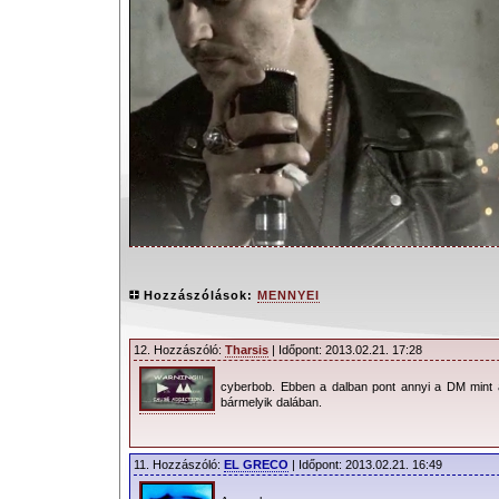
Hozzászólások:
MENNYEI
12. Hozzászóló:
Tharsis
| Időpont: 2013.02.21. 17:28
cyberbob. Ebben a dalban pont annyi a DM mint 
Hosszú évek óta nem érintett dep
bármelyik dalában.
még így meg, mint a HEAVEN. Gyakorla
kézhez kaptam körbe-körbe ezt hallga
11. Hozzászóló:
EL GRECO
| Időpont: 2013.02.21. 16:49
over. Engedjétek meg, hogy a dallal