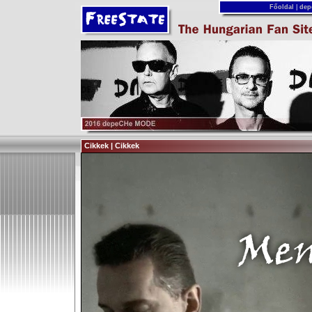
Főoldal
|
dep
Cikkek | Cikkek