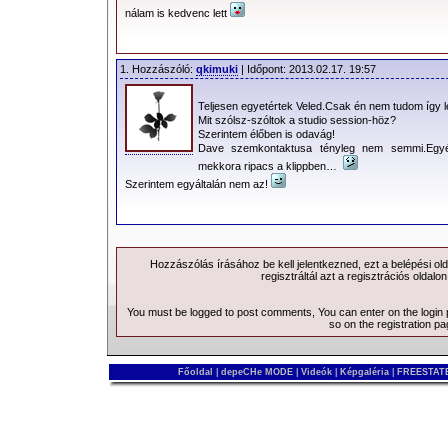
nálam is kedvenc lett
képernyő elé szegezett.
Dave olyan
szemkontaktust
1. Hozzászóló:
qkimuki
| Időpont: 2013.02.17. 19:57
teremtett, amit talán még
Teljesen egyetértek Veled.Csak én nem tudom így l
soha nem éreztem. A
Mit szólsz-szóltok a studio session-höz?
Szerintem élőben is odavág!
személyes találkozásunk
Dave szemkontaktusa tényleg nem semmi.Egyé
ehhez képest sehol sem volt. Kisfiamr
mekkora ripacs a klippben…
MODE-ot, de a Dave-bácsis videót gya
Szerintem egyáltalán nem az!
rendező ötlete volt a videó, és hihetetl
a mondanivalót – legalábbis azt, ami 
ellenére, hogy a dal meglehetősen vall
Hozzászólás írásához be kell jelentkezned, ezt a
belépési
old
regisztráltál azt a
regisztrációs
oldalon
Martinnál lenni szokott. Ismét sikerül
annak megjelenítését. És akkor az 
You must be logged to post comments, You can enter on the
login
so on the
registration p
szándékosan túl szemcsés, kopott, fát
régi banda. A srácok 100%-ban önmag
Főoldal
|
depeCHe MODE
|
Videók
|
Képgaléria
|
FREESTATE
nélkül. Kicsit a bőrdzsekis kicsit a 
mennybe lépő Dave. A múlt és a jelen.
került volna a csapatnak, ha egy kis u