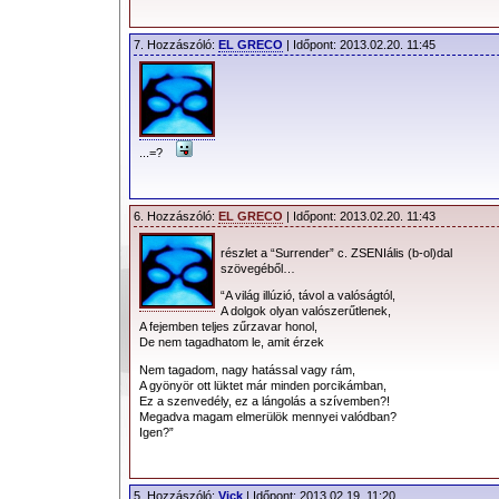
eredményt a dalszövegek közt olvasha
Titeket is jobban elgondolkodtat majd e
7. Hozzászóló:
EL GRECO
| Időpont: 2013.02.20. 11:45
Amikor jött a dal,
rozsdás kés döfésével
talált szíven. Már az első
...=?
meghallgatás után
beleszerettem, aminek
több oka is van. A B oldal
6. Hozzászóló:
EL GRECO
| Időpont: 2013.02.20. 11:43
sem rossz, de minden
részlet a “Surrender” c. ZSENIális (b-ol)dal
szinten B oldal a Heaven
szövegéből…
mennyeiségéhez képest. A végtelenül 
“A világ illúzió, távol a valóságtól,
A dolgok olyan valószerűtlenek,
szívdobogásként élteti a dalt – teljesen
A fejemben teljes zűrzavar honol,
De nem tagadhatom le, amit érzek
mondanivalónak. A szívbemarkoló, 
Nem tagadom, nagy hatással vagy rám,
harmonikusan vezérlő zongora hibá
A gyönyör ott lüktet már minden porcikámban,
Ez a szenvedély, ez a lángolás a szívemben?!
kiteljesítő fájdalmas Dave hang
Megadva magam elmerülök mennyei valódban?
magasságába emeli a teljes kompo
Igen?”
libabőrösre sikerült, kreatív és telitalá
és annak ide teremtett hangja is. A s
5. Hozzászóló:
Vick
| Időpont: 2013.02.19. 11:20