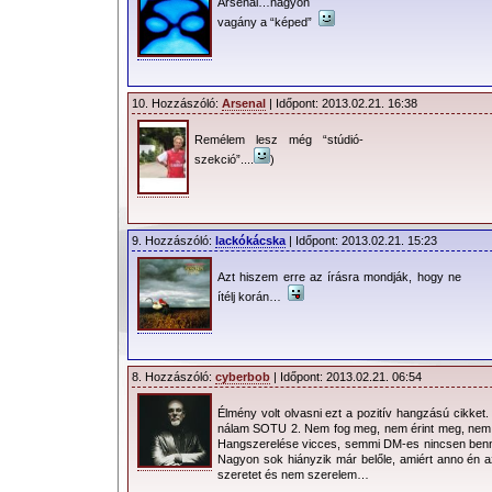
Arsenal…nagyon
felmerült – szubjektív – véleményem m
vagány a “képed”
A dalt megelőzően, a
10. Hozzászóló:
Arsenal
| Időpont: 2013.02.21. 16:38
hozzám is eljutott
részletek alapján, ismét
Remélem lesz még “stúdió-
szekció”....
)
szomorúan vártam az új
albumot, mert azok egy
SOTU 2 hangzású dalt
9. Hozzászóló:
lackókácska
| Időpont: 2013.02.21. 15:23
vetítettek előre. Ez
persze sokak számára
Azt hiszem erre az írásra mondják, hogy ne
ítélj korán…
jelenthetett volna jót is. Nem titk
albumok nem a szívem csücskei. Sok-so
szegényes hangszereléssel, vagy
kidolgozottsággal, mint azt sokan várt
8. Hozzászóló:
cyberbob
| Időpont: 2013.02.21. 06:54
hangsúlyozni, hogy ez a személyes vé
Élmény volt olvasni ezt a pozitív hangzású cikke
nálam SOTU 2. Nem fog meg, nem érint meg, nem n
a dM 3. korszaka máig fertőzi a fiatal g
Hangszerelése vicces, semmi DM-es nincsen benne
millió hallgatót. Ma megpróbál
Nagyon sok hiányzik már belőle, amiért anno 
szeretet és nem szerelem…
rímszerkezetben is hűen tükrözni a