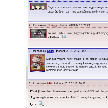
közös motívuma is fülbemászó,
Engem most a studio session ami nagyon megérinte
szimfonikus mű, nem egy mesterkélt
olyan érzésem van mintha a stúdióba ülnék velük…
ballada, ami működik!
Meggyőződésem,
4. Hozzászóló:
Tharsis
| Időpont: 2013.02.17. 21:29
hogy nagyon sokat adott
Jó írás Faith! Örülök, hogy legalább egy dal erejé
a dal teljes hangzásához
a Faith -ed.
a jó öreg Flood. Újra
vannak mélyek, telt
3. Hozzászóló:
Szilaj
| Időpont: 2013.02.17. 20:26
hangzás, finom
visszhanggal kísért tér.
Már alig várom, hogy május 4.-én élőben is hallj
A pattogó, apró
szenvedélyes előadó az nem jelenti azt, hogy ripa
Nekem a studio session is nagyon tetszik intimebb 
motívumokkal tűzdelt dobszekció kicsi
remélem még lesz folytatás…
remekül összevág az analóg recsegő 
recsegés most sokkal jobban ki lett dol
2. Hozzászóló:
Niki
| Időpont: 2013.02.17. 20:22
hallgatni módot az autóban. A két koráb
Köszi, jó volt olvasni (nem azért mert pozitív, bár örülök neki hog
elvérzett a hangmérnökök kezében.
“Egy az egyben szembenéznek velünk: Tessék, itt vagyunk, ezek v
Aztán megjelent a
Igeeen
))
videó, mely újra a