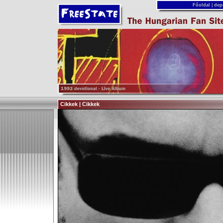
Főoldal
|
dep
Cikkek | Cikkek