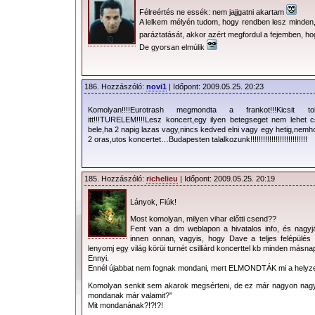
Félreértés ne essék: nem jajjgatni akartam
A lelkem mélyén tudom, hogy rendben lesz minden
2009.05.28. 11:00 - A depeCHe MOD
paráztatását, akkor azért megfordul a fejemben, 
újraindítja félbeszakadt Tour Of The Un
De gyorsan elmúlik
Németországban június 8-án. Május 12
súlyos gyomor- és bélhuruttal küzdöt
186. Hozzászóló:
novi1
| Időpont: 2009.05.25. 20:23
kórházba került és elmaradt az ath
Komolyan!!!!Eurotrash megmondta a frankot!!!Kicsit 
további vizsgálatok után kiderült, ho
itt!!!TURELEM!!!!Lesz koncert,egy ilyen betegseget nem lehet 
bele,ha 2 napig lazas vagy,nincs kedved elni vagy egy hetig,nemh
húgyhólyag daganata volt, melyet azóta
2 oras,utos koncertet…Budapesten talalkozunk!!!!!!!!!!!!!!!!!!!!!!!!!!!
Az orvosok tanácsára Dave Gahan eg
kényszerül, hogy teljesen felépülhessen
185. Hozzászóló:
richelieu
| Időpont: 2009.05.25. 20:19
8-an lesz az első Dave felépülését köve
Lányok, Fiúk!
Dave Gahan őszintén köszöni ra
Most komolyan, milyen vihar előtti csend??
megértést és türelmet! A depeCHe 
Fent van a dm weblapon a hivatalos info, és nagy
okozott kellemetlenségeket, melyeket az
innen onnan, vagyis, hogy Dave a teljes felépülés 
lenyomj egy világ körüi turnét csilliárd koncerttel kb minden másn
koncertek okoztak.
Ennyi.
Ennél újabbat nem fognak mondani, mert ELMONDTÁK mi a helyze
Komolyan senkit sem akarok megsérteni, de ez már nagyon nagyo
mondanak már valamit?”
Mit mondanának?!?!?!