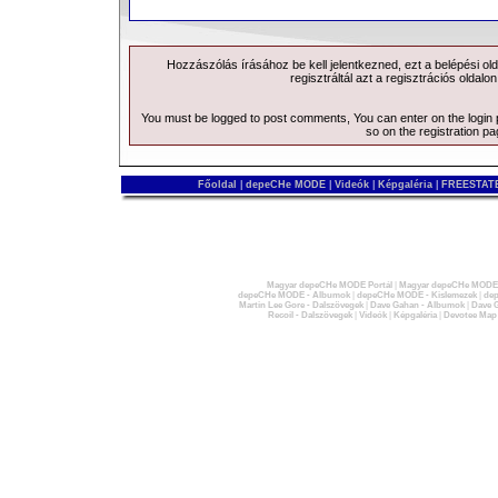
Hozzászólás írásához be kell jelentkezned, ezt a
belépési
old
regisztráltál azt a
regisztrációs
oldalon
You must be logged to post comments, You can enter on the
login
so on the
registration p
Főoldal
|
depeCHe MODE
|
Videók
|
Képgaléria
|
FREESTATE
Magyar depeCHe MODE Portál
|
Magyar depeCHe MODE 
depeCHe MODE - Albumok
|
depeCHe MODE - Kislemezek
|
dep
Martin Lee Gore - Dalszövegek
|
Dave Gahan - Albumok
|
Dave G
Recoil - Dalszövegek
|
Videók
|
Képgaléria
|
Devotee Map