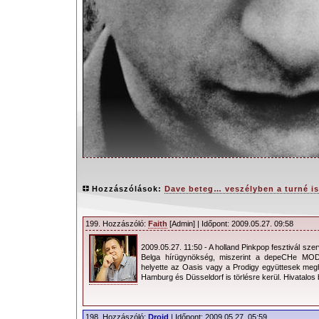
Hozzászólások:
Dave beteg… veszélyben a turné i
199. Hozzászóló:
Faith
[Admin] | Időpont: 2009.05.27. 09:58
2009.05.27. 11:50 - A holland Pinkpop fesztivál sze
A depeCHe MODE „Sounds Of Th
Belga hírügynökség, miszerint a depeCHe MODE
helyette az Oasis vagy a Prodigy együttesek megh
turnéjának első izraeli állomása ut
Hamburg és Düsseldorf is törlésre kerül. Hivatalos 
athéni koncert Dave betegsége miat
rossz hírt a jelenlévő rajongók csak
198. Hozzászóló:
Droid
| Időpont: 2009.05.27. 05:59