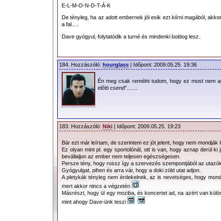
Az eddig elmaradt koncertek:
E-L-M-O-N-D-T-Á-K
De tényleg, ha az adott embernek jól esik ezt kiírni magából, akk
05.12. Athén, Terra Vibe Park
a fal….
05.14. Istanbul, Törökország, Santral Is
Dave gyógyul, folytatódik a turné és mindenki boldog lesz.
05.16. Bukarest, Románia, Izvor Park
05.18. Szófia, Bulgária, Vasil Levski St
184. Hozzászóló:
hourglass
| Időpont: 2009.05.25. 19:36
05.20. Belgrád, Szerbia, USCE Park
Én meg csak remélni tudom, hogy ez most nem a
05.21. Zágráb, Horvátország, Arena
előtti csend”.......
05.23. Varsó, Lengyelország, Gwardia 
05.25. Riga, Lettország, Skonto Stadiu
05.27. Vilnius, Litvánia, Zalgiris Stadium
183. Hozzászóló:
Niki
| Időpont: 2009.05.25. 19:23
Hivatalosan nem megerősített törlések:
Bár ezt már leírtam, de szerintem ez jót jelent, hogy nem mondják l
Ez olyan mint pl. egy sportolónál, ott is van, hogy aznap derül ki j
bevállaljon az ember nem teljesen egészségesen.
Persze tény, hogy rossz így a szervezés szempontjából az utazó
05.30. London, UK O2 Arena
Gyógyulgat, pihen és arra vár, hogy a doki zöld utat adjon.
05.31. Landgraaf, Hollandia Pinkpop Fes
A pletykák tényleg nem érdekelnek, az is nevetséges, hogy mond
mert akkor nincs a végzetén
06.02. Hamburg, Németország HSH Nor
Másrészt, hogy ül egy moziba, és koncertet ad, na azért van külön
06.04. Düsseldorf, Németország, LTU A
mint ahogy Dave-ünk teszi
06.05. Düsseldorf, Németország, LTU A