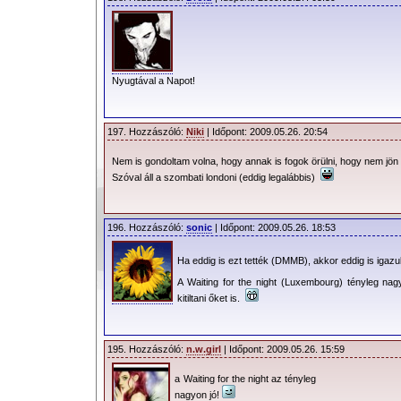
produkciója után, néhány perccel a csa
tudták meg.
Azóta nem túl sok információ ke
Nyugtával a Napot!
állapotával kapcsolatban – érthető
mindössze annyi információt közölt 
Dave súlyos bél- ill. gyomorhurut bán
197. Hozzászóló:
Niki
| Időpont: 2009.05.26. 20:54
további koncertek elmaradását is bejele
Nem is gondoltam volna, hogy annak is fogok örülni, hogy nem jön
hogy az összes elmaradt koncert m
Szóval áll a szombati londoni (eddig legalábbis)
időpontokban, várhatóan nyár vagy ősz 
A soron következő (május 23.) varsói
196. Hozzászóló:
sonic
| Időpont: 2009.05.26. 18:53
hírek láttak napvilágot. A színpadépítő
Ha eddig is ezt tették (DMMB), akkor eddig is igazuk 
biztonsági szolgálat is megerősítette, h
A Waiting for the night (Luxembourg) tényleg nagy
hír a rosszban az volt, hogy a turné fe
kitiltani őket is.
Riga felé tartottak – reméljük, nem hiá
hivatalos értesítés is várható az ú
(koncertekkel) kapcsolatban, ez idáig 
195. Hozzászóló:
n.w.girl
| Időpont: 2009.05.26. 15:59
a Waiting for the night az tényleg
A helyzet súlyosságát a
Lengyel Tele
nagyon jó!