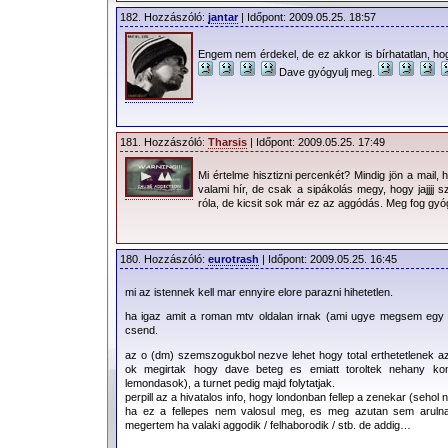
182. Hozzászóló:
jantar
| Időpont: 2009.05.25. 18:57
Engem nem érdekel, de ez akkor is bírhatatlan, h
Koncertinfó:
2009 Tour of the Universe
Dave gyógyulj meg.
181. Hozzászóló:
Tharsis
| Időpont: 2009.05.25. 17:49
Mi értelme hisztizni percenkét? Mindig jön a mail, 
valami hír, de csak a sipákolás megy, hogy jajjj
róla, de kicsit sok már ez az aggódás. Meg fog gyó
180. Hozzászóló:
eurotrash
| Időpont: 2009.05.25. 16:45
mi az istennek kell mar ennyire elore parazni hihetetlen.
ha igaz amit a roman mtv oldalan irnak (ami ugye megsem egy 
csend.
az o (dm) szemszogukbol nezve lehet hogy total erthetetlenek az
ok megirtak hogy dave beteg es emiatt toroltek nehany koncert
lemondasok), a turnet pedig majd folytatjak.
2009.05.20. 07:34 |
Faith
| 90234 Olvasás |
259 Hozzászólás
|
Nyomt
perpill az a hivatalos info, hogy londonban fellep a zenekar (sehol 
ha ez a fellepes nem valosul meg, es meg azutan sem arulnak
megertem ha valaki aggodik / felhaborodik / stb. de addig…