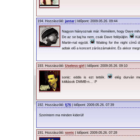
Miszerint, Dave Gahan bélrákkal küz
jelölte meg forrásait, akár az is lehet,
sajtóközlemnényt fordították félre.
194. Hozzászóló:
jantar
| Időpont: 2009.05.26. 09:44
Bízzunk benne, hogy annak ellenére,
Nagyon hiányoznak már. Remélem, hogy Dave mihama
De az se baj ha nem, csak Dave felépüljön.
Kül
jól informált televízió tette közzé, m
Martin-nal együtt.
Waiting for the night című 
hírnek! A további fejleményekről ezen 
adtak elő a koncert zárószámaként. És akkor me
Benneteket.
193. Hozzászóló:
Useless-girl
| Időpont: 2009.05.26. 09:10
2009.05.20. 14:30 - A
lengyel koncerts
is bejelentette a varsói koncert tö
sonic: eddis is ezt tették.
elég durván m
kitiltások DMMB-n… :P
indokolták, hogy Dave-nek több idő
felépüléséhez, hogy folytathassák a turn
192. Hozzászóló:
fj76
| Időpont: 2009.05.26. 07:39
2009.05.20. 16:20 - Az együttes egyetl
idő szerint ma délután további 3 koncert
Szerintem ma minden kiderül!
listán! Így Varsó után, Riga és Vilnius i
191. Hozzászóló:
sonic
| Időpont: 2009.05.26. 07:28
2009.05.21. 16:30 - Fény az alagút vég