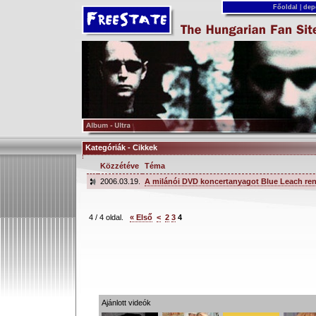
Főoldal
|
dep
Kategóriák - Cikkek
Közzétéve
Téma
2006.03.19.
A milánói DVD koncertanyagot Blue Leach re
4 / 4 oldal.
« Első
<
2
3
4
Ajánlott videók