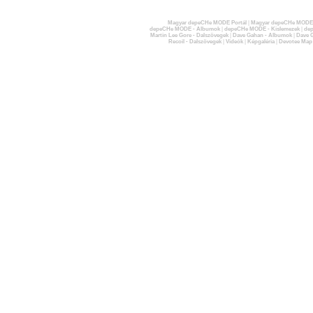
Magyar depeCHe MODE Portál
|
Magyar depeCHe MODE 
depeCHe MODE - Albumok
|
depeCHe MODE - Kislemezek
|
dep
Martin Lee Gore - Dalszövegek
|
Dave Gahan - Albumok
|
Dave G
Recoil - Dalszövegek
|
Videók
|
Képgaléria
|
Devotee Map