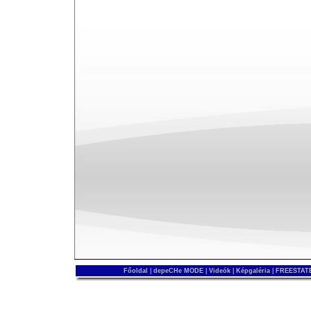
Főoldal
|
depeCHe MODE
|
Videók
|
Képgaléria
|
FREESTATE