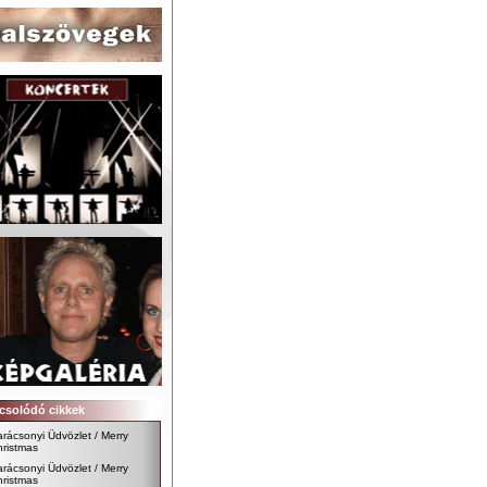
csolódó cikkek
rácsonyi Üdvözlet / Merry
ristmas
rácsonyi Üdvözlet / Merry
ristmas