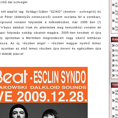
 című dal szövegét.
A 
B
Ka
 két alapító tag: Szilágyi Gábor “SZIKO” (énekes - szövegíró) és
Ch
m Péter (billentyűs-zeneszerző) sosem oszlatta fel a zenekart,
’T
h
rground vonalon folytatták a működésüket, már 1995 ben (!)
Ka
’n’bass dalokat írtak és jelentettek meg nemzetközi vonalon de
Ch
gazi folytatás sokáig váratott magára. 2005-ben kezdtek el újra
aly áprilisban a Merlinben megrendezett nagy sikerű teltházas
Kat
 vissza. Az új, részben angol – részben magyar nyelvű lemez
Ci
tt azonban az első lemez részben újra kevert és egészében újra
E
t dobták piacra!
In
K
K
Le
T
TOP
D
B
D
P
A 
fo
Sz
Ko