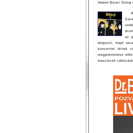
Valami Bizarr Dolog
A
Gara
unde
drum
az i
dolgozni, majd tav
koncerttel tértek
megjelentetése elő
maszterelt változatá