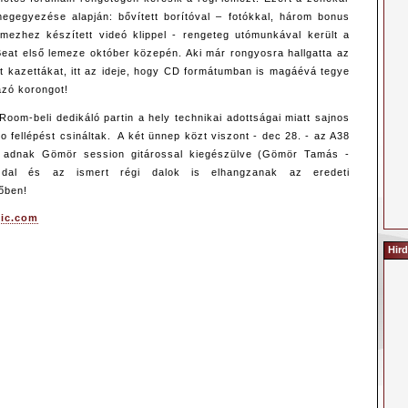
egegyezése alapján: bővített borítóval – fotókkal, három bonus
emezhez készített videó klippel - rengeteg utómunkával került a
 Beat első lemeze október közepén. Aki már rongyosra hallgatta az
lt kazettákat, itt az ideje, hogy CD formátumban is magáévá tegye
azó korongot!
Room-beli dedikáló partin a hely technikai adottságai miatt sajnos
 fellépést csináltak. A két ünnep közt viszont - dec 28. - az A38
t adnak Gömör session gitárossal kiegészülve (Gömör Tamás -
al és az ismert régi dalok is elhangzanak az eredeti
őben!
ic.com
Hird