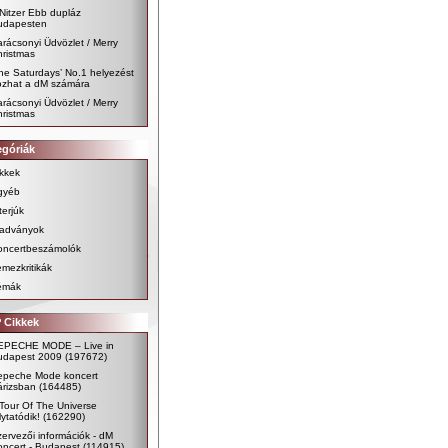
Nitzer Ebb dupláz
udapesten
rácsonyi Üdvözlet / Merry
ristmas
he Saturdays’ No.1 helyezést
ozhat a dM számára
rácsonyi Üdvözlet / Merry
ristmas
egóriák
kkek
gyéb
terjúk
iadványok
oncertbeszámolók
mezkritikák
émák
 Cikkek
EPECHE MODE – Live in
udapest 2009
(197672)
epeche Mode koncert
árizsban
(164485)
Tour Of The Universe
lytatódik!
(162290)
ervezői információk - dM
ncert - Budapest
(114915)