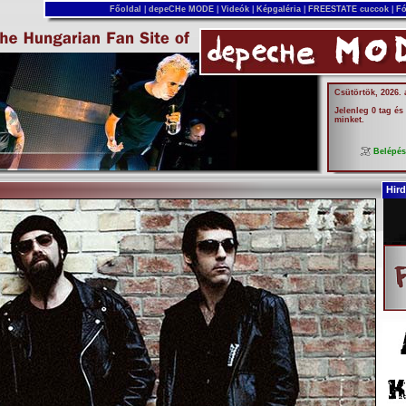
Főoldal
|
depeCHe MODE
|
Videók
|
Képgaléria
|
FREESTATE cuccok
|
Fó
Csütörtök, 2026.
Jelenleg 0 tag és
minket.
Belépé
Hird