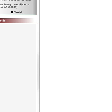
ave beteg… veszélyben a
rné is?
(90230)
Tovább
etés