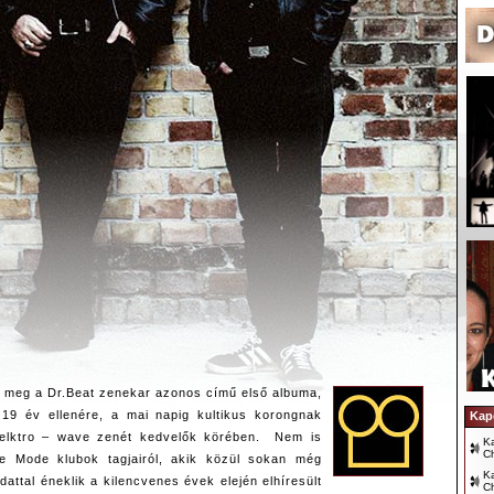
t meg a Dr.Beat zenekar azonos című első albuma,
 19 év ellenére, a mai napig kultikus korongnak
Kap
 elktro – wave zenét kedvelők körében. Nem is
Ka
Ch
e Mode klubok tagjairól, akik közül sokan még
Ka
dattal éneklik a kilencvenes évek elején elhíresült
Ch