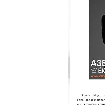
Annak idején a
kazettákból majdne
óta, a zenekar inte