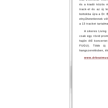
és a kiadó közös m
track-el és az új l
boltokba újra a Dr.
elnyűhetetlennek vé
a 13 tracket tartalm
A sikeres Living 
csak egy rövid promo
hajón élő koncerte
FUGU). Több új d
hangszerelésben, él
www.drbeatmus