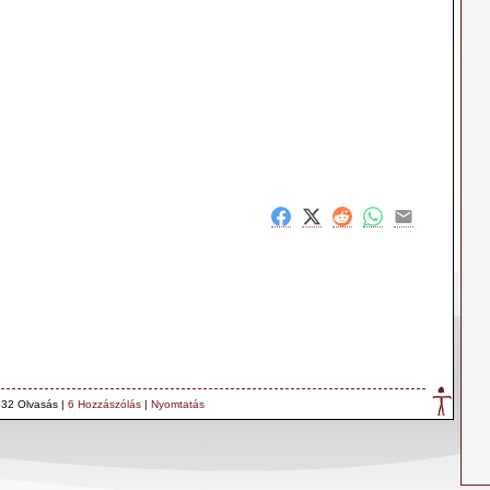
32 Olvasás |
6 Hozzászólás
|
Nyomtatás