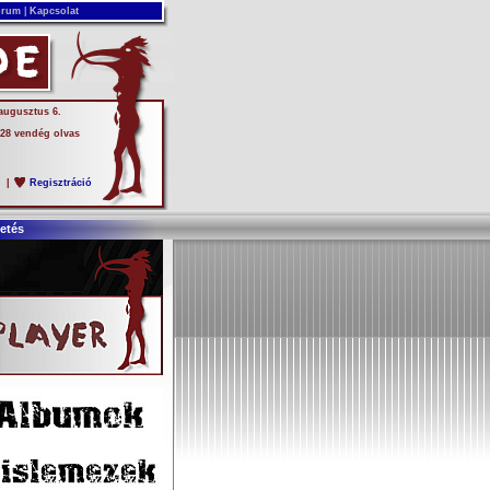
rum
|
Kapcsolat
 augusztus 6.
 28 vendég olvas
s
|
Regisztráció
etés