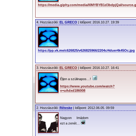
https://media.giphy.com/media/l0MYBYB1d3bdpjQaI/source.g
4. Hozzászóló:
EL GRECO
| Időpont: 2016.10.27. 19:39
https://pp.vk.me/c626825/v626825966/2204c/4duer4k45Oc.jpg
3. Hozzászóló:
EL GRECO
| Időpont: 2016.10.27. 16:41
Éljen a szülinapos…!
https://www.youtube.com/watch?
v=uAdxd186008
2. Hozzászóló:
Réteske
| Időpont: 2012.06.05. 09:59
Nagyon Imádom
ezt a zenét…