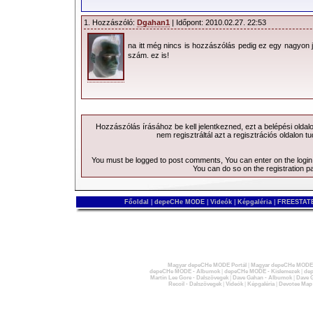
1. Hozzászóló:
Dgahan1
| Időpont: 2010.02.27. 22:53
na itt még nincs is hozzászólás pedig ez egy nagyon 
szám. ez is!
Hozzászólás írásához be kell jelentkezned, ezt a
belépési
oldal
nem regisztráltál azt a
regisztrációs
oldalon tu
You must be logged to post comments, You can enter on the
logi
You can do so on the
registration p
Főoldal
|
depeCHe MODE
|
Videók
|
Képgaléria
|
FREESTATE
Magyar depeCHe MODE Portál
|
Magyar depeCHe MODE 
depeCHe MODE - Albumok
|
depeCHe MODE - Kislemezek
|
dep
Martin Lee Gore - Dalszövegek
|
Dave Gahan - Albumok
|
Dave G
Recoil - Dalszövegek
|
Videók
|
Képgaléria
|
Devotee Map