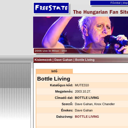
Főoldal
|
dep
Kislemezek | Dave Gahan | Bottle Living
Infó
Bottle Living
Katalógus kód:
MUTE310
Megjelenés:
2003.10.27.
Címadó dal:
BOTTLE LIVING
Szerző:
Dave Gahan, Knox Chandler
Énekes:
Dave Gahan
Dalszöveg:
BOTTLE LIVING