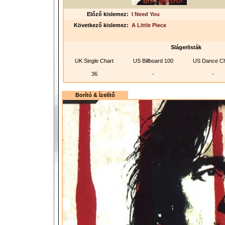
Előző kislemez:
I Need You
Következő kislemez:
A Little Piece
Slágerlisták
UK Single Chart
US Billboard 100
US Dance Ch
36
-
-
Borító & Ízelítő