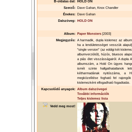
B-oldalas dal:
HOLD ON
Szerző:
Dave Gahan, Knox Chandler
Énekes:
Dave Gahan
Dalszöveg:
HOLD ON
Album:
Paper Monsters
[2003]
Megjegyzés:
A harmadik, dupla kislemez az album
ha a lendületességet vesszük alapul
"single version" (az eddigi két kislem
albumverziótól), húzós, bluesos alap
a piás élet visszásságairól. A dupla 
albumszám, a Hold On ügyes hangokk
ismét szinte hallgathatatlanok l
kétharmadának nyitószáma, a H
megközelítése fogható fel rajongók
kislemezként elfogadható fogadtatás.
Kapcsolódó anyagok:
Album dalszövegei
További információk
Teljes kislemez lista
Vedd meg most!