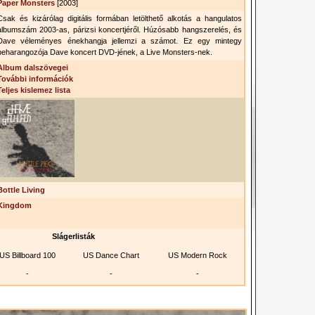
Paper Monsters
[2003]
Csak és kizárólag digitális formában letölthető alkotás a hangulatos
albumszám 2003-as, párizsi koncertjéről. Húzósabb hangszerelés, és
Dave véleményes énekhangja jellemzi a számot. Ez egy mintegy
beharangozója Dave koncert DVD-jének, a Live Monsters-nek.
Album dalszövegei
További információk
Teljes kislemez lista
Bottle Living
Kingdom
Slágerlisták
US Billboard 100
US Dance Chart
US Modern Rock
-
-
-