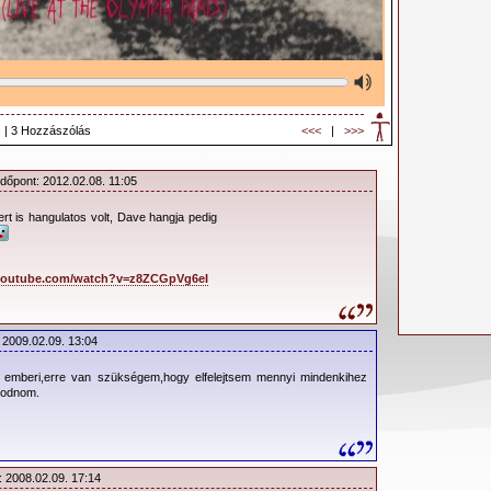
 | 3 Hozzászólás
<<<
|
>>>
Időpont: 2012.02.08. 11:05
ert is hangulatos volt, Dave hangja pedig
youtube.com/watch?v=z8ZCGpVg6eI
: 2009.02.09. 13:04
 emberi,erre van szükségem,hogy elfelejtsem mennyi mindenkihez
kodnom.
: 2008.02.09. 17:14