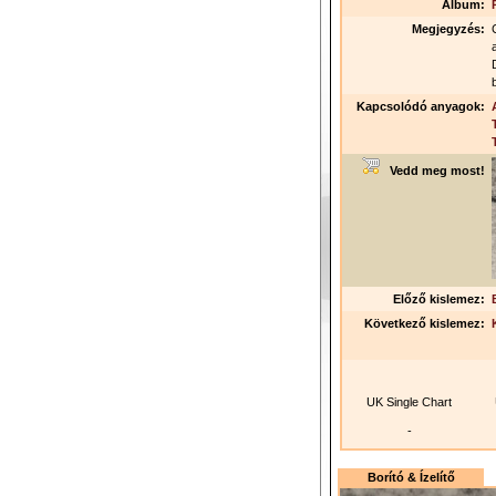
Album:
Megjegyzés:
Kapcsolódó anyagok:
Vedd meg most!
Előző kislemez:
Következő kislemez:
UK Single Chart
-
Borító & Ízelítő