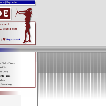
rum
|
Kapcsolat
usztus 7.
 23 vendég olvas
s
|
Regisztráció
y Sticky Floors
eed You
le Living
ittle Piece
ngdom
w Something