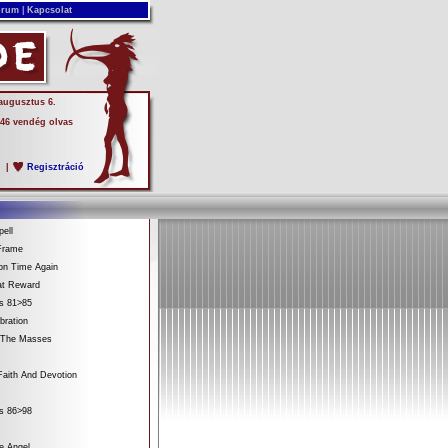
rum
|
Kapcsolat
 augusztus 6.
 46 vendég olvas
s
|
Regisztráció
ell
Frame
on Time Again
at Reward
es 81>85
bration
 The Masses
aith And Devotion
es 86>98
e Angel