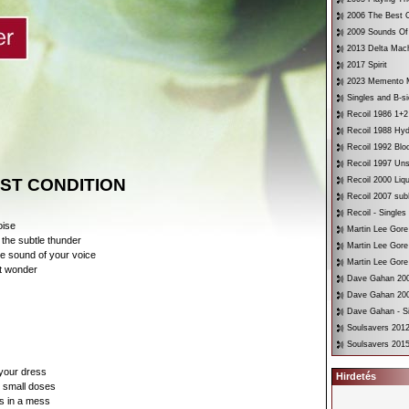
2006 The Best O
2009 Sounds Of
2013 Delta Mac
2017 Spirit
2023 Memento 
Singles and B-s
Recoil 1986 1+2
Recoil 1988 Hyd
Recoil 1992 Bloo
Recoil 1997 Un
ST CONDITION
Recoil 2000 Liqu
Recoil 2007 su
Recoil - Singles
oise
Martin Lee Gore
the subtle thunder
Martin Lee Gore
e sound of your voice
Martin Lee Gore
nt wonder
Dave Gahan 200
Dave Gahan 200
Dave Gahan - Si
Soulsavers 2012
Soulsavers 2015
 your dress
Hirdetés
n small doses
s in a mess