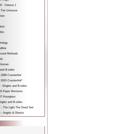
f - Volume 1
 The Universe
hine
Mori
ides
rology
dline
sound Methods
id
bHuman
 and B-sides
 1989 Counterfeit
 2003 Counterfeit²
 - Singles and B-sides
3 Paper Monsters
7 Hourglass
ngles and B-sides
 - The Light The Dead See
 - Angels & Ghosts