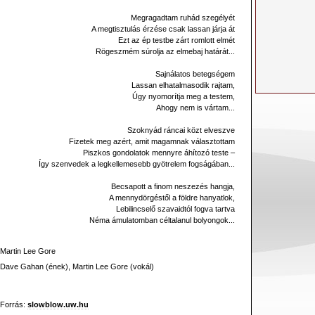
Megragadtam ruhád szegélyét
A megtisztulás érzése csak lassan járja át
Ezt az ép testbe zárt romlott elmét
Rögeszmém súrolja az elmebaj határát...
Sajnálatos betegségem
Lassan elhatalmasodik rajtam,
Úgy nyomorítja meg a testem,
Ahogy nem is vártam...
Szoknyád ráncai közt elveszve
Fizetek meg azért, amit magamnak választottam
Piszkos gondolatok mennyre áhítozó teste –
Így szenvedek a legkellemesebb gyötrelem fogságában...
Becsapott a finom neszezés hangja,
A mennydörgéstől a földre hanyatlok,
Lebilincselő szavaidtól fogva tartva
Néma ámulatomban céltalanul bolyongok...
Martin Lee Gore
Dave Gahan (ének), Martin Lee Gore (vokál)
Forrás:
slowblow.uw.hu