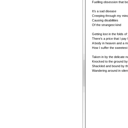
Fuelling obsession that b
It’s a sad disease
Creeping through my min
Causing disabilities
Of the strangest kind
Getting lost in the folds of
There’s a price that I pay
A body in heaven and a mind
How I suffer the sweetest
Taken in by the delicate n
Knocked to the ground by 
Shackled and bound by th
Wandering around in sile