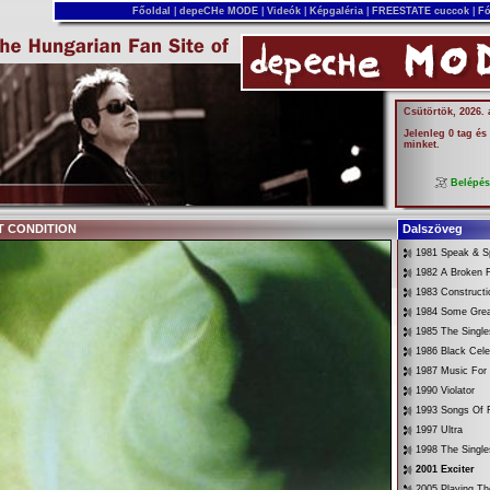
Főoldal
|
depeCHe MODE
|
Videók
|
Képgaléria
|
FREESTATE cuccok
|
Fó
Csütörtök, 2026.
Jelenleg 0 tag és
minket.
Belépé
ST CONDITION
Dalszöveg
1981 Speak & Sp
1982 A Broken 
1983 Constructi
1984 Some Gre
1985 The Singl
1986 Black Cele
1987 Music For
1990 Violator
1993 Songs Of F
1997 Ultra
1998 The Singl
2001 Exciter
2005 Playing Th