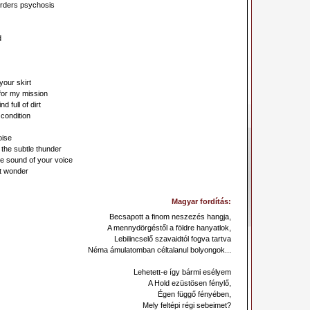
orders psychosis
d
 your skirt
 for my mission
 full of dirt
 condition
oise
the subtle thunder
e sound of your voice
nt wonder
Magyar fordítás:
Becsapott a finom neszezés hangja,
A mennydörgéstől a földre hanyatlok,
Lebilincselő szavaidtól fogva tartva
Néma ámulatomban céltalanul bolyongok...
Lehetett-e így bármi esélyem
A Hold ezüstösen fénylő,
Égen függő fényében,
Mely feltépi régi sebeimet?