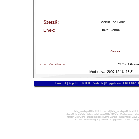
Szerző:
Martin Lee Gore
Ének:
Dave Gahan
::: Vissza :::
Előző
|
Következő
21436 Olvasá
Módosítva: 2007.12.18. 13:31
Főoldal
|
depeCHe MODE
|
Videók
|
Képgaléria
|
FREESTATE
Magyar depeCHe MODE Portál
|
Magyar depeCHe MODE 
depeCHe MODE - Albumok
|
depeCHe MODE - Kislemezek
|
dep
Martin Lee Gore - Dalszövegek
|
Dave Gahan - Albumok
|
Dave G
Recoil - Dalszövegek
|
Videók
|
Képgaléria
|
Devotee Map