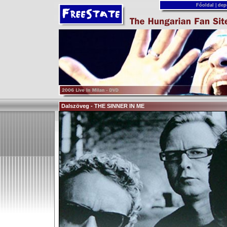
Főoldal
|
dep
Dalszöveg - THE SINNER IN ME