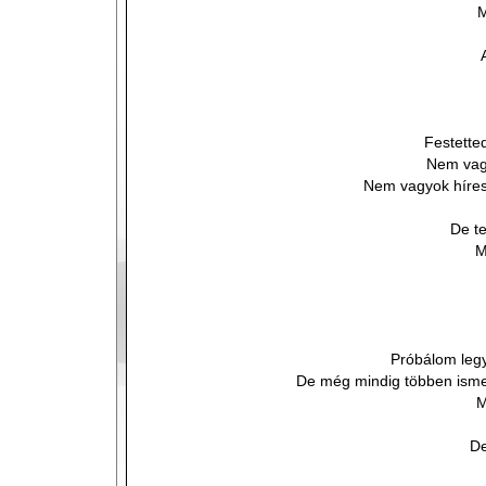
M
Festette
Nem vag
Nem vagyok híres
De t
M
Próbálom leg
De még mindig többen ism
M
De