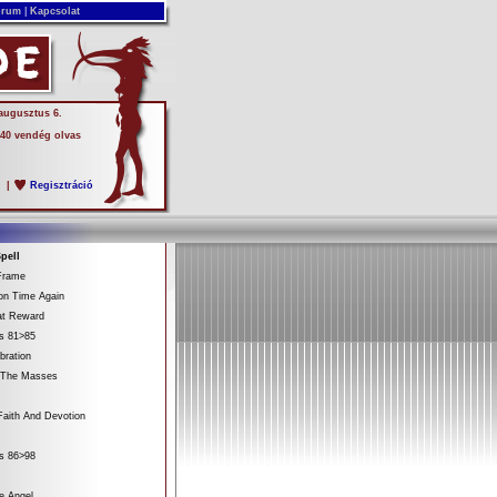
rum
|
Kapcsolat
 augusztus 6.
 40 vendég olvas
s
|
Regisztráció
pell
Frame
on Time Again
at Reward
es 81>85
bration
 The Masses
aith And Devotion
es 86>98
e Angel