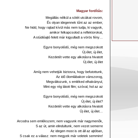
Magyar fordítás:
Megállás nélkül a sötét utcákat rovom,
És olyan idegennek tűnt az az ember,
Ne hidd, hogy rajtad kívül más nem tudja, ki vagyok,
amikor felkapcsolod a reflektorokat,
A stúdióajtó felett már kigyulladt a vörös fény…
Egyre bonyolódó, még nem megszokott
Új élet, új élet,
Kezdetét vette egy alkotásra hivatott
Új élet, új élet
Amíg nem vehetjük biztosra, hogy befutottunk,
Az idő ólomlábakon vánszorog,
Megváltozunk, s emléked elhalványul,
Mint egy rég látott film; szóval, hol az az
Egyre bonyolódó, még nem megszokott
Új élet, új élet?
Kezdetét vette egy alkotásra hivatott
Új élet, új élet…
Arcodra sem emlékszem; nem vagyunk már nagymenők,
S az út, amin elindultunk, nem vezet semerre
Az idegen most is ott áll az ajtóban,
S csak ez a válasz: nem megyek már veletek semmire!