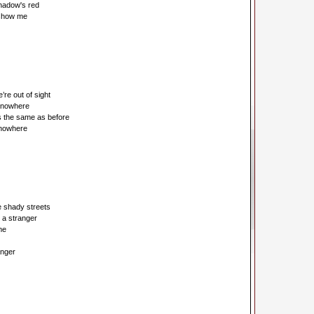
hadow's red
 show me
’re out of sight
o nowhere
is the same as before
 nowhere
he shady streets
 a stranger
me
anger