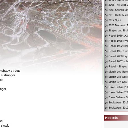
2006 The Best O
2009 Sounds Of
2013 Delta Mac
2017 Spirit
2023 Memento 
Singles and B-s
Recoil 1986 1+2
Recoil 1988 Hyd
Recoil 1992 Bloo
Recoil 1997 Un
Recoil 2000 Liqu
Recoil 2007 su
Recoil - Singles
he shady streets
Martin Lee Gore
 a stranger
Martin Lee Gore
me
Martin Lee Gore
Dave Gahan 200
anger
Dave Gahan 200
Dave Gahan - Si
Soulsavers 2012
Soulsavers 2015
Hirdetés
ce
 slowly