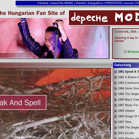
Főoldal
|
depeCHe MODE
|
Videók
|
Képgaléria
|
FREESTATE cuccok
|
Fó
Csütörtök, 2026.
Jelenleg 0 tag és
minket.
Belépé
Dalszöveg
1981 Speak & S
1982 A Broken 
1983 Constructi
1984 Some Gre
1985 The Singl
1986 Black Cele
1987 Music For
1990 Violator
1993 Songs Of F
1997 Ultra
1998 The Singl
2001 Exciter
2005 Playing Th