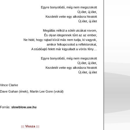
Egyre bonyolódó, még nem megszokott
Új élet, új élet,
Kezdetét vette egy alkotásra hivatott
Új élet, új élet
Megállás nélkül a sötét utcákat rovom,
És olyan idegennek tűnt az az ember,
Ne hidd, hogy rajtad kívül más nem tudja, ki vagyok,
amikor felkapcsolod a reflektorokat,
A stúdióajtó felett már kigyulladt a vörös fény…
Egyre bonyolódó, még nem megszokott
Új élet, új élet,
Kezdetét vette egy alkotásra hivatott
Új élet, új élet
Vince Clarke
Dave Gahan (ének), Martin Lee Gore (vokál)
Forrás:
slowblow.uw.hu
::: Vissza :::