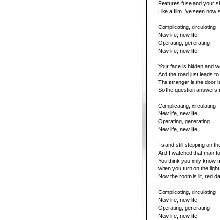
Features fuse and your s
Like a film I've seen now
Complicating, circulating
New life, new life
Operating, generating
New life, new life
Your face is hidden and we
And the road just leads t
The stranger in the door 
So the question answers
Complicating, circulating
New life, new life
Operating, generating
New life, new life
I stand still stepping on t
And I watched that man to
You think you only know 
when you turn on the light
Now the room is lit, red d
Complicating, circulating
New life, new life
Operating, generating
New life, new life