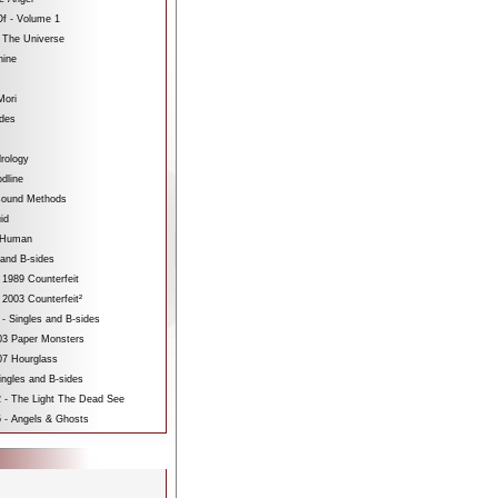
f - Volume 1
 The Universe
hine
Mori
ides
rology
dline
sound Methods
id
bHuman
 and B-sides
 1989 Counterfeit
 2003 Counterfeit²
 - Singles and B-sides
3 Paper Monsters
7 Hourglass
ngles and B-sides
 - The Light The Dead See
 - Angels & Ghosts