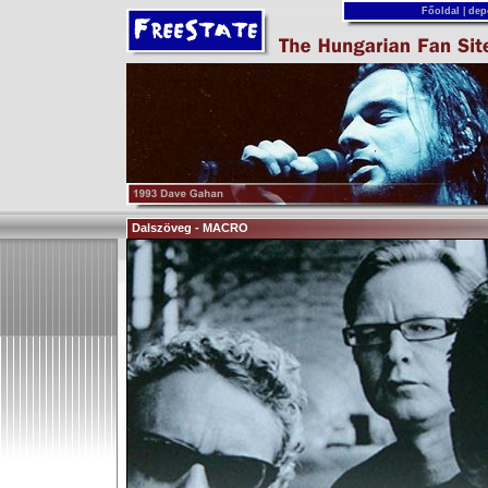
Főoldal
|
dep
Dalszöveg - MACRO