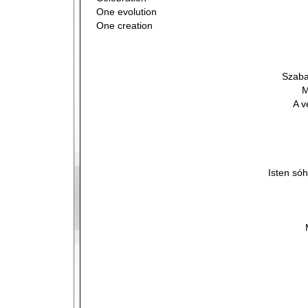
One evolution
One creation
Szaba
M
A v
Isten só