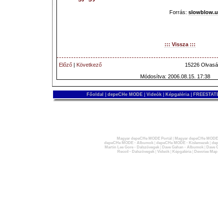
Forrás:
slowblow.
::: Vissza :::
Előző
|
Következő
15226 Olvasá
Módosítva: 2006.08.15. 17:38
Főoldal
|
depeCHe MODE
|
Videók
|
Képgaléria
|
FREESTATE
Magyar depeCHe MODE Portál
|
Magyar depeCHe MODE 
depeCHe MODE - Albumok
|
depeCHe MODE - Kislemezek
|
dep
Martin Lee Gore - Dalszövegek
|
Dave Gahan - Albumok
|
Dave G
Recoil - Dalszövegek
|
Videók
|
Képgaléria
|
Devotee Map