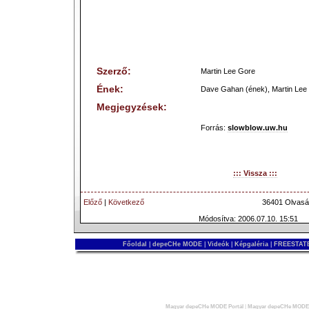
Szerző:
Martin Lee Gore
Ének:
Dave Gahan (ének), Martin Lee 
Megjegyzések:
Forrás:
slowblow.uw.hu
::: Vissza :::
Előző
|
Következő
36401 Olvasá
Módosítva: 2006.07.10. 15:51
Főoldal
|
depeCHe MODE
|
Videók
|
Képgaléria
|
FREESTATE
Magyar depeCHe MODE Portál
|
Magyar depeCHe MODE 