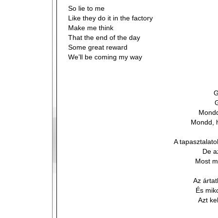
So lie to me
Like they do it in the factory
Make me think
That the end of the day
Some great reward
We’ll be coming my way
G
G
Mondd
Mondd, h
A tapasztalat
De az
Most m
Az árta
És mik
Azt k