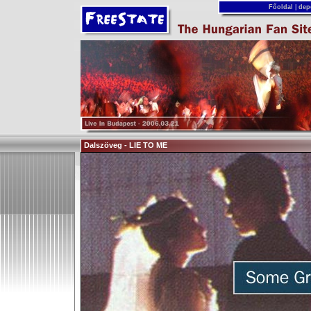
Főoldal
|
dep
Dalszöveg - LIE TO ME