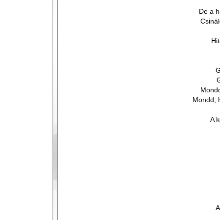
De a h
Csinál
Hi
G
G
Mondd
Mondd, h
A k
A