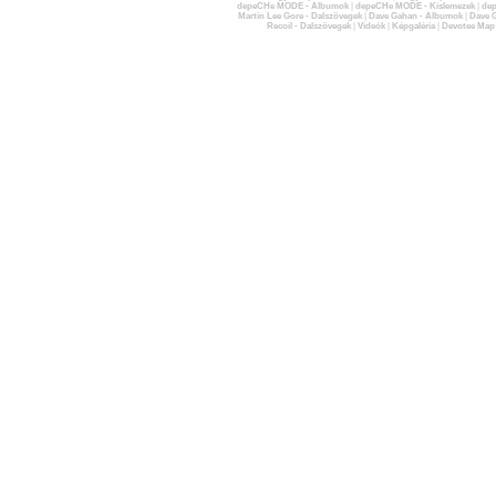
depeCHe MODE - Albumok
|
depeCHe MODE - Kislemezek
|
dep
Martin Lee Gore - Dalszövegek
|
Dave Gahan - Albumok
|
Dave G
Recoil - Dalszövegek
|
Videók
|
Képgaléria
|
Devotee Map