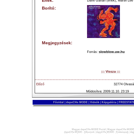
Ének:
Dave Gahan (ének), Martin Lee 
Borító:
Megjegyzések:
Forrás:
slowblow.uw.hu
::: Vissza :::
Előző
32774 Olvasá
Módosítva: 2009.11.10. 23:19
Főoldal
|
depeCHe MODE
|
Videók
|
Képgaléria
|
FREESTATE
Magyar depeCHe MODE Portál
|
Magyar depeCHe MODE 
depeCHe MODE - Albumok
|
depeCHe MODE - Kislemezek
|
dep