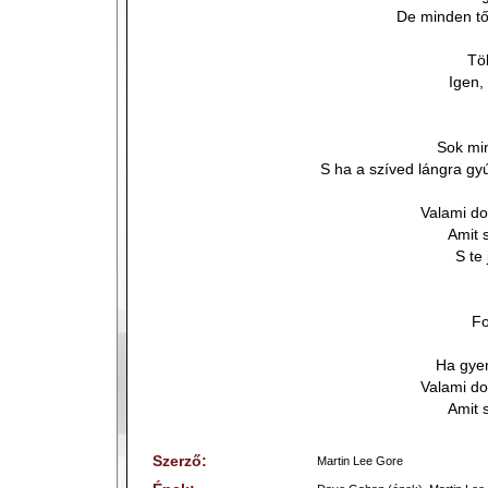
De minden tő
Tö
Igen,
Sok min
S ha a szíved lángra gyú
Valami do
Amit 
S te
Fo
Ha gye
Valami do
Amit 
Szerző:
Martin Lee Gore