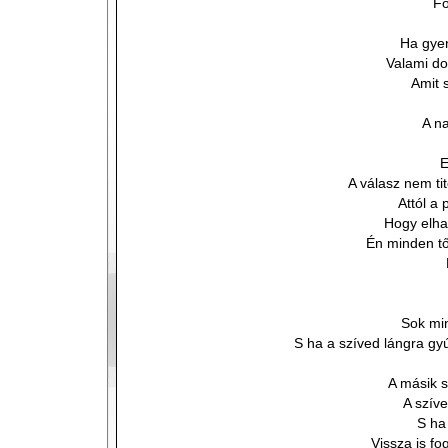
Fo
Ha gye
Valami do
Amit 
A n
E
A válasz nem ti
Attól a 
Hogy elha
Én minden tő
Sok min
S ha a szíved lángra gyú
A másik s
A szív
S ha
Vissza is f