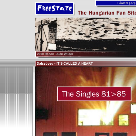
Főoldal
|
dep
Dalszöveg - IT’S CALLED A HEART