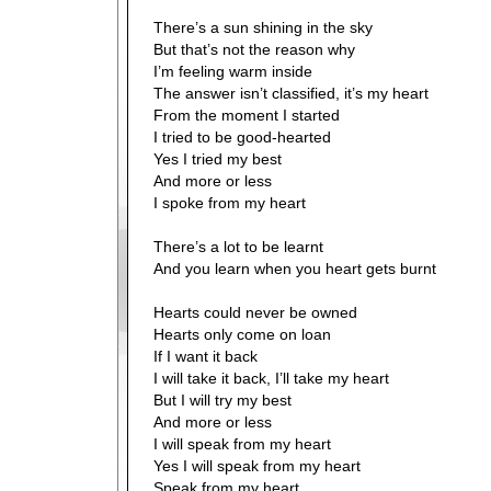
There’s a sun shining in the sky
But that’s not the reason why
I’m feeling warm inside
The answer isn’t classified, it’s my heart
From the moment I started
I tried to be good-hearted
Yes I tried my best
And more or less
I spoke from my heart
There’s a lot to be learnt
And you learn when you heart gets burnt
Hearts could never be owned
Hearts only come on loan
If I want it back
I will take it back, I’ll take my heart
But I will try my best
And more or less
I will speak from my heart
Yes I will speak from my heart
Speak from my heart