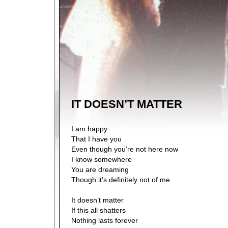
IT DOESN’T MATTER
I am happy
That I have you
Even though you’re not here now
I know somewhere
You are dreaming
Though it’s definitely not of me
It doesn’t matter
If this all shatters
Nothing lasts forever