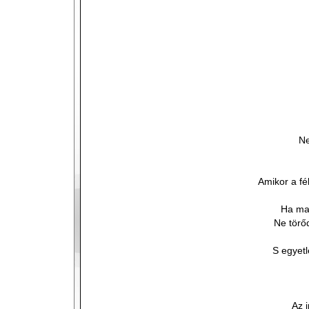
Ne
Amikor a fé
Ha maj
Ne törőd
S egyet
Az i