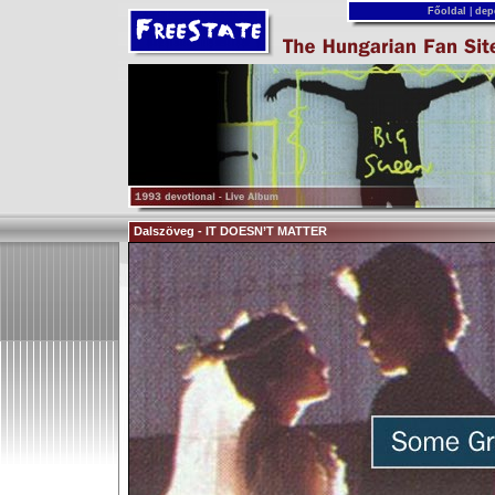
Főoldal
|
dep
Dalszöveg - IT DOESN’T MATTER