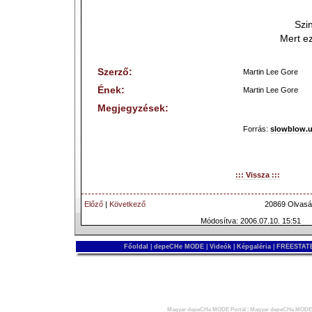
Szi
Mert e
Szerző:
Martin Lee Gore
Ének:
Martin Lee Gore
Megjegyzések:
Forrás:
slowblow.
::: Vissza :::
Előző
|
Következő
20869 Olvasá
Módosítva: 2006.07.10. 15:51
Főoldal
|
depeCHe MODE
|
Videók
|
Képgaléria
|
FREESTATE
Magyar depeCHe MODE Portál
|
Magyar depeCHe MODE 