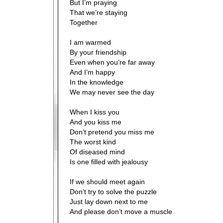
But I’m praying
That we’re staying
Together
I am warmed
By your friendship
Even when you’re far away
And I’m happy
In the knowledge
We may never see the day
When I kiss you
And you kiss me
Don’t pretend you miss me
The worst kind
Of diseased mind
Is one filled with jealousy
If we should meet again
Don’t try to solve the puzzle
Just lay down next to me
And please don’t move a muscle