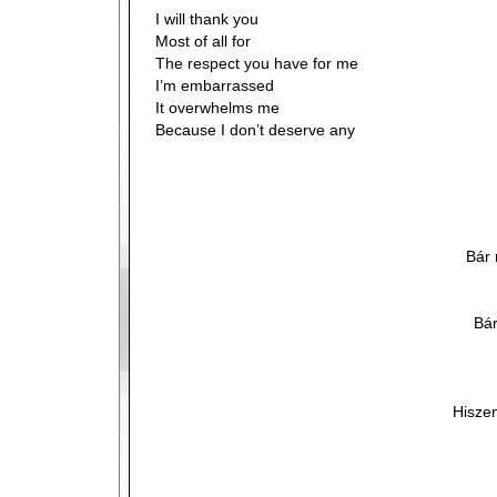
I will thank you
Most of all for
The respect you have for me
I’m embarrassed
It overwhelms me
Because I don’t deserve any
Bár 
Bár
Hisze