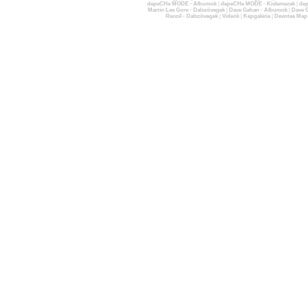
depeCHe MODE - Albumok
|
depeCHe MODE - Kislemezek
|
dep
Martin Lee Gore - Dalszövegek
|
Dave Gahan - Albumok
|
Dave G
Recoil - Dalszövegek
|
Videók
|
Képgaléria
|
Devotee Map