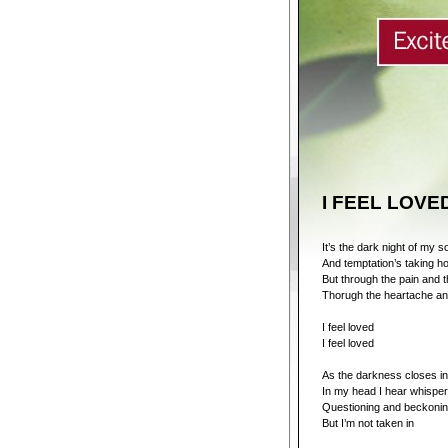
I FEEL LOVE
It’s the dark night of my s
And temptation’s taking ho
But through the pain and t
Thorugh the heartache an
I feel loved
I feel loved
As the darkness closes in
In my head I hear whisper
Questioning and beckoni
But I’m not taken in