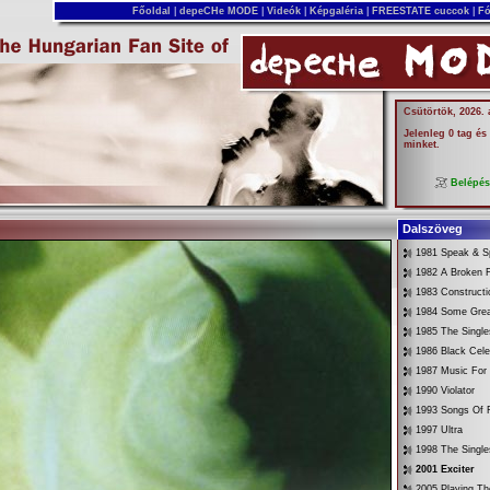
Főoldal
|
depeCHe MODE
|
Videók
|
Képgaléria
|
FREESTATE cuccok
|
Fó
Csütörtök, 2026.
Jelenleg 0 tag és
minket.
Belépé
Dalszöveg
1981 Speak & Sp
1982 A Broken 
1983 Constructi
1984 Some Gre
1985 The Singl
1986 Black Cele
1987 Music For
1990 Violator
1993 Songs Of F
1997 Ultra
1998 The Singl
2001 Exciter
2005 Playing Th