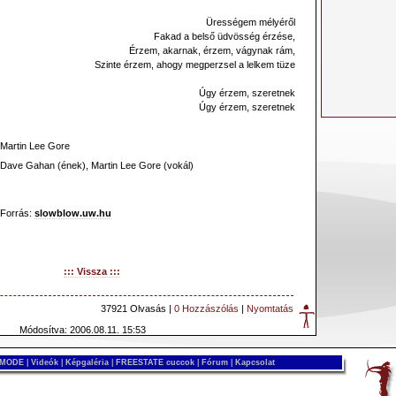
Ürességem mélyéről
Fakad a belső üdvösség érzése,
Érzem, akarnak, érzem, vágynak rám,
Szinte érzem, ahogy megperzsel a lelkem tüze
Úgy érzem, szeretnek
Úgy érzem, szeretnek
Martin Lee Gore
Dave Gahan (ének), Martin Lee Gore (vokál)
Forrás:
slowblow.uw.hu
::: Vissza :::
37921 Olvasás |
0 Hozzászólás
|
Nyomtatás
Módosítva: 2006.08.11. 15:53
 MODE
|
Videók
|
Képgaléria
|
FREESTATE cuccok
|
Fórum
|
Kapcsolat