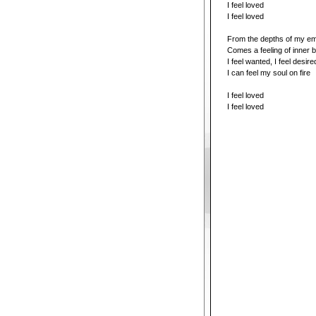
I feel loved
I feel loved
From the depths of my e
Comes a feeling of inner b
I feel wanted, I feel desire
I can feel my soul on fire
I feel loved
I feel loved