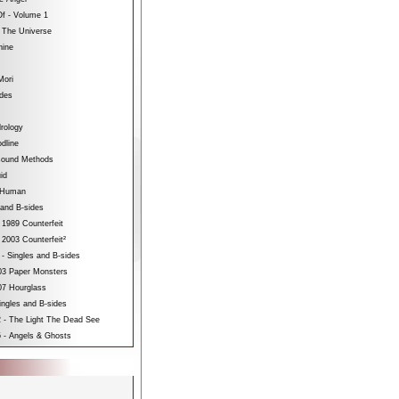
f - Volume 1
 The Universe
hine
Mori
ides
rology
dline
sound Methods
id
bHuman
 and B-sides
 1989 Counterfeit
 2003 Counterfeit²
 - Singles and B-sides
3 Paper Monsters
7 Hourglass
ngles and B-sides
 - The Light The Dead See
 - Angels & Ghosts