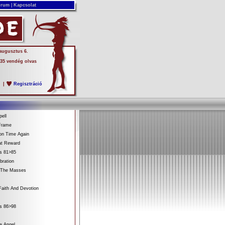
rum
|
Kapcsolat
 augusztus 6.
 35 vendég olvas
s
|
Regisztráció
ell
Frame
on Time Again
at Reward
es 81>85
bration
 The Masses
aith And Devotion
es 86>98
e Angel