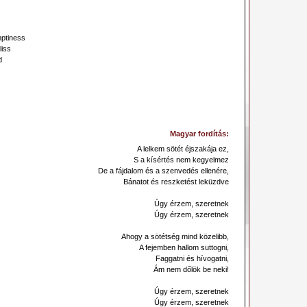
mptiness
liss
d
Magyar fordítás:
A lelkem sötét éjszakája ez,
S a kísértés nem kegyelmez
De a fájdalom és a szenvedés ellenére,
Bánatot és reszketést leküzdve
Úgy érzem, szeretnek
Úgy érzem, szeretnek
Ahogy a sötétség mind közelibb,
A fejemben hallom suttogni,
Faggatni és hívogatni,
Ám nem dőlök be neki!
Úgy érzem, szeretnek
Úgy érzem, szeretnek