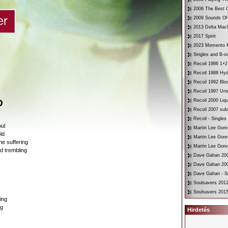
2006 The Best O
2009 Sounds Of
2013 Delta Mac
2017 Spirit
2023 Memento 
Singles and B-s
Recoil 1986 1+2
Recoil 1988 Hyd
Recoil 1992 Bloo
Recoil 1997 Un
D
Recoil 2000 Liqu
Recoil 2007 su
Recoil - Singles
oul
Martin Lee Gore
ld
Martin Lee Gore
he suffering
Martin Lee Gore
d trembling
Dave Gahan 200
Dave Gahan 200
Dave Gahan - Si
Soulsavers 2012
Soulsavers 2015
ing
ng
Hirdetés