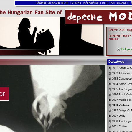
Főoldal
|
depeCHe MODE
|
Videók
|
Képgaléria
|
FREESTATE cuccok
|
Fó
Péntek, 2026. aug
Jelenleg 0 tag és
minket.
Belépé
Dalszöveg
1981 Speak & Sp
1982 A Broken 
1983 Constructi
1984 Some Gre
1985 The Singl
1986 Black Cele
1987 Music For
1990 Violator
1993 Songs Of F
1997 Ultra
1998 The Singl
2001 Exciter
2005 Playing Th