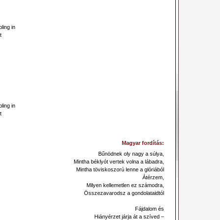
ling in
t
ling in
t
Magyar fordítás:
Bűnödnek oly nagy a súlya,
Mintha béklyót vertek volna a lábadra,
Mintha töviskoszorú lenne a glóriából
Átérzem,
Milyen kellemetlen ez számodra,
Összezavarodsz a gondolataidtól
Fájdalom és
Hiányérzet járja át a szíved –