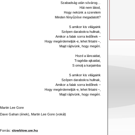
Szabadság után sóvárog…
Hát nem látod,
Hogy nekünk a szerelem
Minden fényűzése megadatott?
S amikor kis világaink
Szépen darabokra hullnak,
Amikor a falak sorra ledőlnek –
Hogy megérdemeljük-e, lehet firtatni –,
Majd rájövünk, hogy megéri.
Hozd a láncaidat,
Tragédia-ajkaidat,
S omolj a karjaimba
S amikor kis világaink
Szépen darabokra hullnak,
Amikor a falak sorra ledőlnek –
Hogy megérdemeljük-e, lehet firtatni –,
Majd rájövünk, hogy megéri.
Martin Lee Gore
Dave Gahan (ének), Martin Lee Gore (vokál)
Forrás:
slowblow.uw.hu