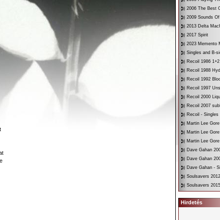
2006 The Best O
2009 Sounds Of
2013 Delta Mac
2017 Spirit
2023 Memento 
Singles and B-s
Recoil 1986 1+2
Recoil 1988 Hyd
Recoil 1992 Bloo
Recoil 1997 Un
Recoil 2000 Liqu
Recoil 2007 su
Recoil - Singles
Martin Lee Gore
t
Martin Lee Gore
Martin Lee Gore
Dave Gahan 200
at
Dave Gahan 200
se
Dave Gahan - Si
Soulsavers 2012
Soulsavers 2015
Hirdetés