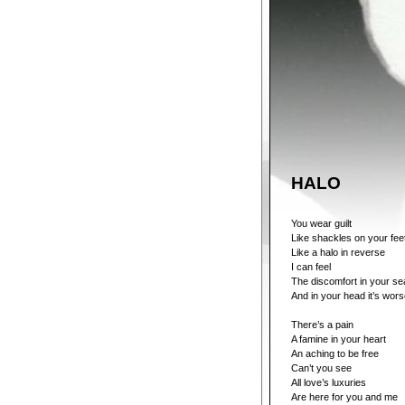
HALO
You wear guilt
Like shackles on your fee
Like a halo in reverse
I can feel
The discomfort in your se
And in your head it’s wor
There’s a pain
A famine in your heart
An aching to be free
Can’t you see
All love’s luxuries
Are here for you and me