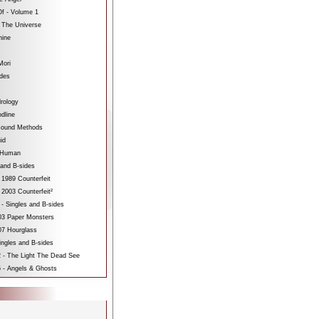
f - Volume 1
 The Universe
hine
Mori
ides
rology
dline
sound Methods
id
bHuman
 and B-sides
 1989 Counterfeit
 2003 Counterfeit²
 - Singles and B-sides
3 Paper Monsters
7 Hourglass
ngles and B-sides
 - The Light The Dead See
 - Angels & Ghosts