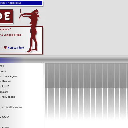
rum
|
Kapcsolat
usztus 7.
 41 vendég olvas
s
|
Regisztráció
ell
Frame
on Time Again
at Reward
es 81>85
bration
 The Masses
aith And Devotion
es 86>98
e Angel