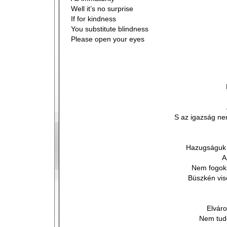
Well it’s no surprise
If for kindness
You substitute blindness
Please open your eyes
S az igazság ne
Hazugságuk 
A
Nem fogok 
Büszkén vis
Elvár
Nem tud