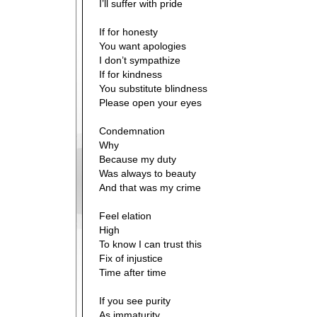
I’ll suffer with pride
If for honesty
You want apologies
I don’t sympathize
If for kindness
You substitute blindness
Please open your eyes
Condemnation
Why
Because my duty
Was always to beauty
And that was my crime
Feel elation
High
To know I can trust this
Fix of injustice
Time after time
If you see purity
As immaturity