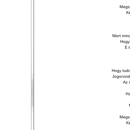
Megsz
Ké
Mert mind
Hogy
E 
Hogy tud
Jogorvosl
Az 
Ha
Megsz
Ké