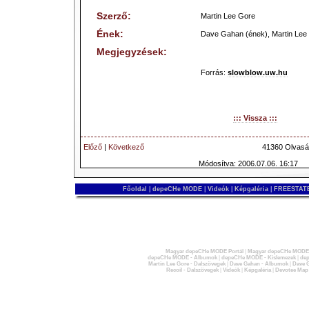
Szerző:
Martin Lee Gore
Ének:
Dave Gahan (ének), Martin Lee 
Megjegyzések:
Forrás:
slowblow.uw.hu
::: Vissza :::
Előző
|
Következő
41360 Olvasá
Módosítva: 2006.07.06. 16:17
Főoldal
|
depeCHe MODE
|
Videók
|
Képgaléria
|
FREESTATE
Magyar depeCHe MODE Portál
|
Magyar depeCHe MODE 
depeCHe MODE - Albumok
|
depeCHe MODE - Kislemezek
|
dep
Martin Lee Gore - Dalszövegek
|
Dave Gahan - Albumok
|
Dave G
Recoil - Dalszövegek
|
Videók
|
Képgaléria
|
Devotee Map