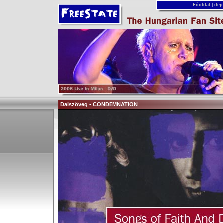
Főoldal
|
dep
Dalszöveg - CONDEMNATION