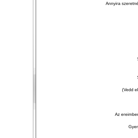
Annyira szeretn
(Vedd e
Az ereimben
Gyer