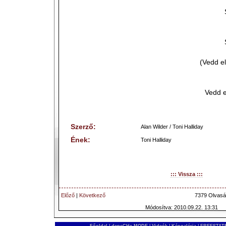
(Vedd e
Vedd e
Szerző:
Alan Wilder / Toni Halliday
Ének:
Toni Halliday
::: Vissza :::
Előző
|
Következő
7379 Olvasá
Módosítva: 2010.09.22. 13:31