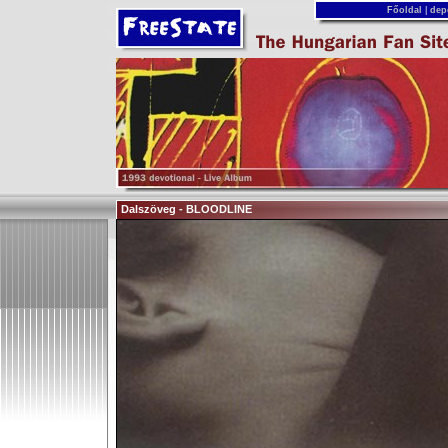
Főoldal
|
dep
Dalszöveg - BLOODLINE