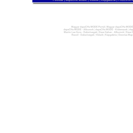
Főoldal
|
depeCHe MODE
|
Videók
|
Képgaléria
|
FREESTATE
Magyar depeCHe MODE Portál
|
Magyar depeCHe MODE 
depeCHe MODE - Albumok
|
depeCHe MODE - Kislemezek
|
dep
Martin Lee Gore - Dalszövegek
|
Dave Gahan - Albumok
|
Dave G
Recoil - Dalszövegek
|
Videók
|
Képgaléria
|
Devotee Map