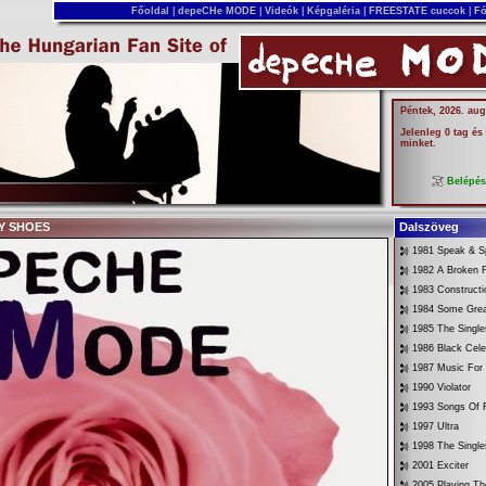
Főoldal
|
depeCHe MODE
|
Videók
|
Képgaléria
|
FREESTATE cuccok
|
Fó
Péntek, 2026. aug
Jelenleg 0 tag és
minket.
Belépé
MY SHOES
Dalszöveg
1981 Speak & Sp
1982 A Broken 
1983 Constructi
1984 Some Gre
1985 The Singl
1986 Black Cele
1987 Music For
1990 Violator
1993 Songs Of F
1997 Ultra
1998 The Singl
2001 Exciter
2005 Playing Th