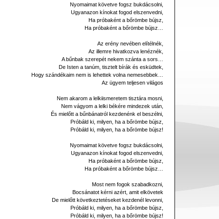
Nyomaimat követve fogsz bukdácsolni,
Ugyanazon kínokat fogod elszenvedni,
Ha próbaként a bőrömbe bújsz,
Ha próbaként a bőrömbe bújsz…
Az erény nevében elítélnék,
Az illemre hivatkozva lenéznék,
A bűnbak szerepét nekem szánta a sors…
De Isten a tanúm, tisztelt bírák és esküdtek,
Hogy szándékaim nem is lehettek volna nemesebbek…
Az ügyem teljesen világos
Nem akarom a lelkiismeretem tisztára mosni,
Nem vágyom a lelki békére mindezek után,
És mielőtt a bűnbánatról kezdenénk el beszélni,
Próbáld ki, milyen, ha a bőrömbe bújsz,
Próbáld ki, milyen, ha a bőrömbe bújsz!
Nyomaimat követve fogsz bukdácsolni,
Ugyanazon kínokat fogod elszenvedni,
Ha próbaként a bőrömbe bújsz,
Ha próbaként a bőrömbe bújsz…
Most nem fogok szabadkozni,
Bocsánatot kérni azért, amit elkövetek
De mielőtt következtetéseket kezdenél levonni,
Próbáld ki, milyen, ha a bőrömbe bújsz,
Próbáld ki, milyen, ha a bőrömbe bújsz!