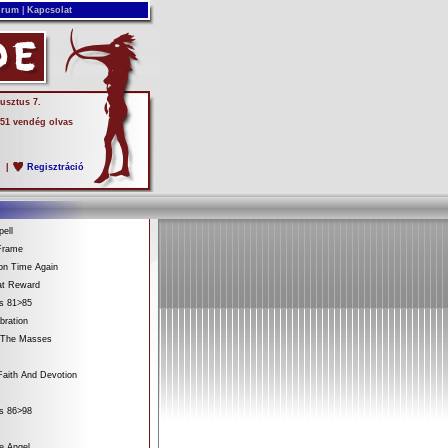
rum
|
Kapcsolat
usztus 7.
 51 vendég olvas
s
|
Regisztráció
ell
Frame
on Time Again
at Reward
es 81>85
bration
 The Masses
aith And Devotion
es 86>98
e Angel