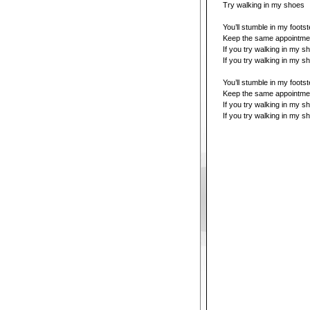
Try walking in my shoes
You’ll stumble in my foots
Keep the same appointmen
If you try walking in my s
If you try walking in my s
You’ll stumble in my foots
Keep the same appointmen
If you try walking in my s
If you try walking in my s