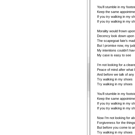
You’ll stumble in my foots
Keep the same appointmen
If you try walking in my s
If you try walking in my s
Morality would frown upon
Decency look down upon
The scapegoat fate’s mad
But I promise now, my jud
My intentions couldn’t ha
My case is easy to see
I’m not looking for a clea
Peace of mind after what 
And before we talk of any
Try walking in my shoes
Try walking in my shoes
You’ll stumble in my foots
Keep the same appointmen
If you try walking in my s
If you try walking in my s
Now I’m not looking for ab
Forgiveness for the things
But before you come to a
Try walking in my shoes