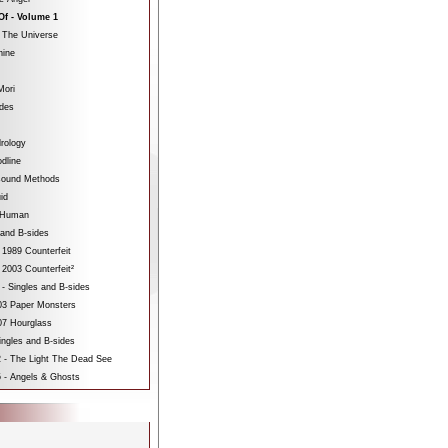
Of - Volume 1
 The Universe
hine
Mori
ides
rology
dline
sound Methods
id
bHuman
 and B-sides
 1989 Counterfeit
 2003 Counterfeit²
 - Singles and B-sides
3 Paper Monsters
7 Hourglass
ngles and B-sides
 - The Light The Dead See
 - Angels & Ghosts