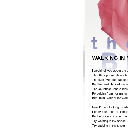
WALKING IN
I would tell you about the 
That they put me through
The pain I’ve been subjec
But the Lord Himself woul
The countless feasts laid 
Forbidden fruits for me to 
But I think your pulse woul
Now I’m not looking for ab
Forgiveness for the things
But before you come to a
Try walking in my shoes
Try walking in my shoes