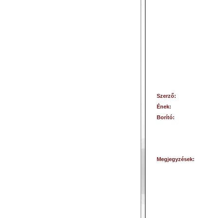
Szerző:
Ének:
Borító:
Megjegyzések: