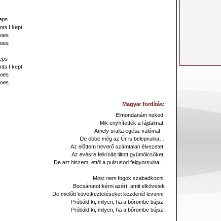
teps
ts I kept
hoes
hoes
teps
ts I kept
hoes
hoes
Magyar fordítás:
Elmondanám neked,
Mik enyhítették a fájdalmat,
Amely uralta egész valómat –
De ebbe még az Úr is belepirulna…
Az előttem heverő számtalan élvezetet,
Az evésre felkínált tiltott gyümölcsöket,
De azt hiszem, ettől a pulzusod felgyorsulna…
Most nem fogok szabadkozni,
Bocsánatot kérni azért, amit elkövetek
De mielőtt következtetéseket kezdenél levonni,
Próbáld ki, milyen, ha a bőrömbe bújsz,
Próbáld ki, milyen, ha a bőrömbe bújsz!