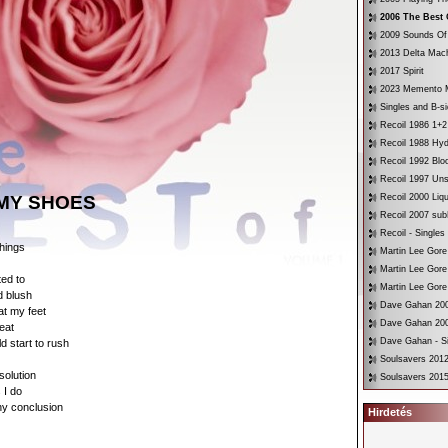
2006 The Best 
2009 Sounds Of
2013 Delta Mac
2017 Spirit
2023 Memento 
Singles and B-s
Recoil 1986 1+2
Recoil 1988 Hyd
Recoil 1992 Bloo
Recoil 1997 Un
 MY SHOES
Recoil 2000 Liqu
Recoil 2007 su
Recoil - Singles
things
Martin Lee Gore
Martin Lee Gore
ted to
Martin Lee Gore
d blush
Dave Gahan 200
at my feet
Dave Gahan 200
eat
Dave Gahan - Si
d start to rush
Soulsavers 2012
solution
Soulsavers 2015
 I do
ny conclusion
Hirdetés