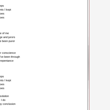
teps
ts I kept
hoes
hoes
e of me
ge and jurors
ve been purer
rer conscience
I’ve been through
 repentance
teps
ts I kept
hoes
hoes
solution
 I do
ny conclusion