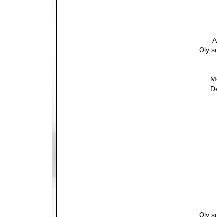
A
Oly s
Me
De
Oly s