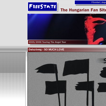
Főoldal
|
dep
Dalszöveg - SO MUCH LOVE