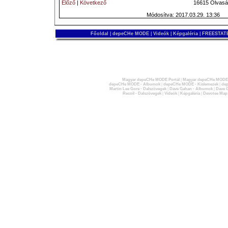
Előző
|
Következő
16615 Olvasá
Módosítva: 2017.03.29. 13:36
Főoldal
|
depeCHe MODE
|
Videók
|
Képgaléria
|
FREESTATE
Magyar depeCHe MODE Portál
|
Magyar depeCHe MODE 
depeCHe MODE - Albumok
|
depeCHe MODE - Kislemezek
|
dep
Martin Lee Gore - Dalszövegek
|
Dave Gahan - Albumok
|
Dave G
Recoil - Dalszövegek
|
Videók
|
Képgaléria
|
Devotee Map