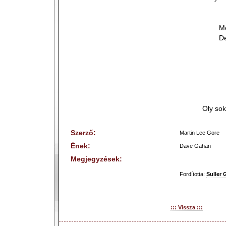
Me
De
Oly so
Szerző:
Martin Lee Gore
Ének:
Dave Gahan
Megjegyzések:
Fordította:
Suller 
::: Vissza :::