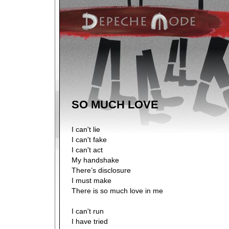
SO MUCH LOVE
I can't lie
I can't fake
I can't act
My handshake
There’s disclosure
I must make
There is so much love in me
I can't run
I have tried