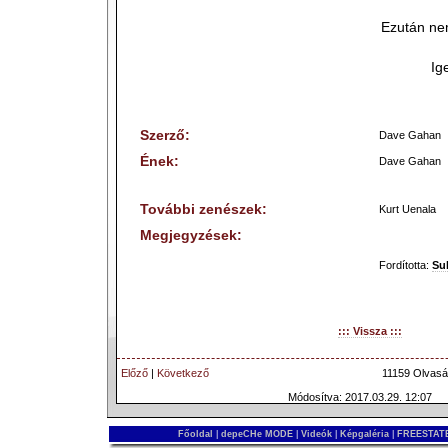
Ezután ne
Ig
Szerző:
Dave Gahan
Ének:
Dave Gahan
További zenészek:
Kurt Uenala
Megjegyzések:
Fordította:
Su
::: Vissza :::
Előző
|
Következő
11159 Olvasá
Módosítva: 2017.03.29. 12:07
Főoldal
|
depeCHe MODE
|
Videók
|
Képgaléria
|
FREESTATE