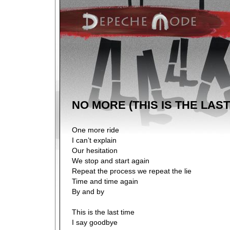
NO MORE (THIS IS THE LAST
One more ride
I can’t explain
Our hesitation
We stop and start again
Repeat the process we repeat the lie
Time and time again
By and by
This is the last time
I say goodbye