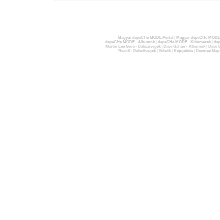
Magyar depeCHe MODE Portál
|
Magyar depeCHe MODE 
depeCHe MODE - Albumok
|
depeCHe MODE - Kislemezek
|
dep
Martin Lee Gore - Dalszövegek
|
Dave Gahan - Albumok
|
Dave G
Recoil - Dalszövegek
|
Videók
|
Képgaléria
|
Devotee Map