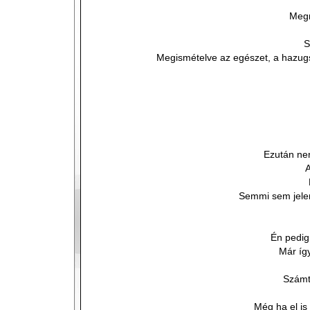
Meg
S
Megismételve az egészet, a hazugsá
Ezután ne
A
Semmi sem jele
Én pedig
Már így
Számt
Még ha el is 