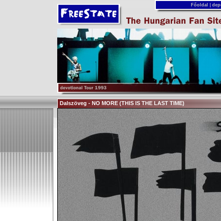
Főoldal
|
dep
Dalszöveg - NO MORE (THIS IS THE LAST TIME)