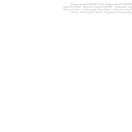
Magyar depeCHe MODE Portál
|
Magyar depeCHe MODE 
depeCHe MODE - Albumok
|
depeCHe MODE - Kislemezek
|
dep
Martin Lee Gore - Dalszövegek
|
Dave Gahan - Albumok
|
Dave G
Recoil - Dalszövegek
|
Videók
|
Képgaléria
|
Devotee Map