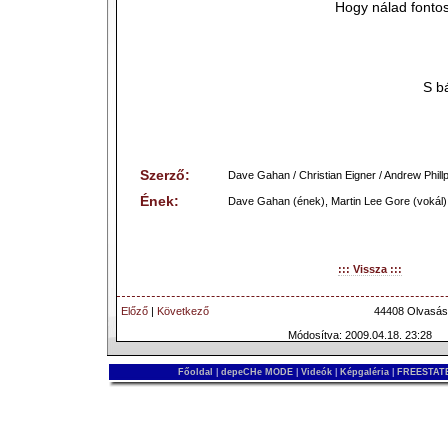
Hogy nálad fontos
S b
Szerző:
Dave Gahan / Christian Eigner / Andrew Phillp
Ének:
Dave Gahan (ének), Martin Lee Gore (vokál)
::: Vissza :::
Előző
|
Következő
44408 Olvasás
Módosítva: 2009.04.18. 23:28
Főoldal
|
depeCHe MODE
|
Videók
|
Képgaléria
|
FREESTATE