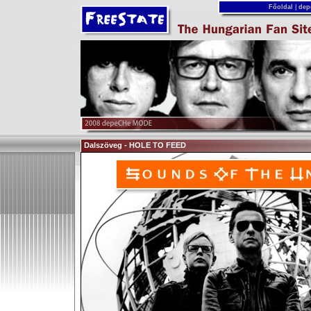
Főoldal
|
dep
Dalszöveg - HOLE TO FEED