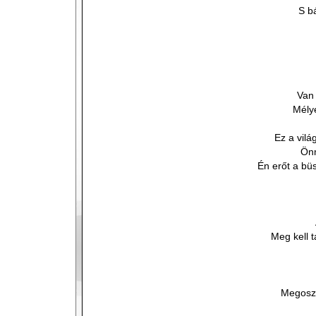
S b
Van
Mély
Ez a vilá
Önm
Én erőt a b
Meg kell 
Megoszt